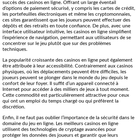
succès des casinos en ligne. Offrant un large éventail
d’options de paiement sécurisé, y compris les cartes de crédit,
les portefeuilles électroniques et même les cryptomonnaies,
ces sites garantissent que les joueurs peuvent effectuer des
dépôts et des retraits en toute confiance. De plus, avec une
interface utilisateur intuitive, les casinos en ligne simplifient
l’expérience de navigation, permettant aux utilisateurs de se
concentrer sur le jeu plutôt que sur des problèmes
techniques.
La popularité croissante des casinos en ligne peut également
être attribuée à leur accessibilité. Contrairement aux casinos
physiques, où les déplacements peuvent être difficiles, les
joueurs peuvent se plonger dans le monde du jeu depuis le
confort de leur foyer. Il suffit d’un appareil connecté à
Internet pour accéder à des milliers de jeux à tout moment.
Cette commodité est particulièrement attractive pour ceux
qui ont un emploi du temps chargé ou qui préfèrent la
discrétion.
Enfin, il ne faut pas oublier l’importance de la sécurité dans le
domaine du jeu en ligne. Les meilleurs casinos en ligne
utilisent des technologies de cryptage avancées pour
protéger les données des joueurs et garantir que leurs