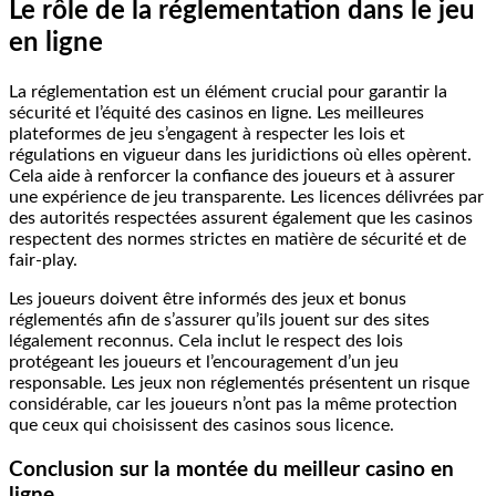
Le rôle de la réglementation dans le jeu
en ligne
La réglementation est un élément crucial pour garantir la
sécurité et l’équité des casinos en ligne. Les meilleures
plateformes de jeu s’engagent à respecter les lois et
régulations en vigueur dans les juridictions où elles opèrent.
Cela aide à renforcer la confiance des joueurs et à assurer
une expérience de jeu transparente. Les licences délivrées par
des autorités respectées assurent également que les casinos
respectent des normes strictes en matière de sécurité et de
fair-play.
Les joueurs doivent être informés des jeux et bonus
réglementés afin de s’assurer qu’ils jouent sur des sites
légalement reconnus. Cela inclut le respect des lois
protégeant les joueurs et l’encouragement d’un jeu
responsable. Les jeux non réglementés présentent un risque
considérable, car les joueurs n’ont pas la même protection
que ceux qui choisissent des casinos sous licence.
Conclusion sur la montée du meilleur casino en
ligne