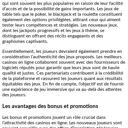
qui sont souvent les plus populaires en raison de leur facilité
d’accès et de la possibilité de gains importants. Les jeux de
table tels que le poker, le blackjack et la roulette constituent
également des options privilégiées, attirant ceux qui aiment
tester leurs compétences et stratégies. Les nouveaux jeux,
dont les jackpots progressifs et les jeux à thème, se
distinguent en offrant des récits engageants et des
graphismes captivants.
Essentiellement, les joueurs devraient également prendre en
considération l’authenticité des jeux proposés. Les meilleurs
casinos en ligne collaborent souvent avec des fournisseurs de
logiciels réputés pour garantir que leurs jeux sont de haute
qualité et justes. Ces partenariats contribuent à la crédibilité
de la plateforme et rassurent les joueurs quant aux résultats
équitables des jeux. En fin de compte, l’objectif est de fournir
une expérience de jeu immersive qui va au-delà des attentes
des joueurs.
Les avantages des bonus et promotions
Les bonus et promotions jouent un rôle crucial dans
l’attractivité des casinos en ligne. Les nouveaux joueurs sont