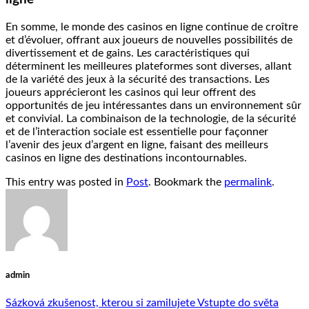
En somme, le monde des casinos en ligne continue de croître
et d’évoluer, offrant aux joueurs de nouvelles possibilités de
divertissement et de gains. Les caractéristiques qui
déterminent les meilleures plateformes sont diverses, allant
de la variété des jeux à la sécurité des transactions. Les
joueurs apprécieront les casinos qui leur offrent des
opportunités de jeu intéressantes dans un environnement sûr
et convivial. La combinaison de la technologie, de la sécurité
et de l’interaction sociale est essentielle pour façonner
l’avenir des jeux d’argent en ligne, faisant des meilleurs
casinos en ligne des destinations incontournables.
This entry was posted in
Post
. Bookmark the
permalink
.
admin
Sázková zkušenost, kterou si zamilujete Vstupte do světa