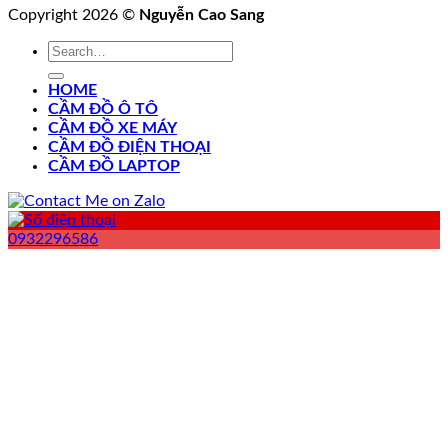
Copyright 2026 ©
Nguyễn Cao Sang
HOME
CẦM ĐỒ Ô TÔ
CẦM ĐỒ XE MÁY
CẦM ĐỒ ĐIỆN THOẠI
CẦM ĐỒ LAPTOP
0932296586