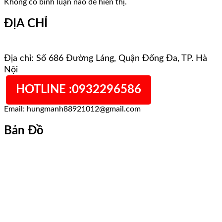
Không có bình luận nào để hiển thị.
ĐỊA CHỈ
Địa chỉ: Số 686 Đường Láng, Quận Đống Đa, TP. Hà
Nội
HOTLINE :0932296586
Email: hungmanh88921012@gmail.com
Bản Đồ