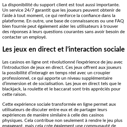
La disponibilité du support client est tout aussi importante.
Un service 24/7 garantit que les joueurs peuvent obtenir de
l’aide à tout moment, ce qui renforce la confiance dans la
plateforme. En outre, une base de connaissances ou une FAQ
bien fournie peut également aider les utilisateurs à trouver
des réponses à leurs questions courantes sans avoir besoin de
contacter un employé.
Les jeux en direct et l’interaction sociale
Les casinos en ligne ont révolutionné l’expérience de jeu avec
l’introduction de jeux en direct. Ces jeux offrent aux joueurs
la possibilité d’interagir en temps réel avec un croupier
professionnel, ce qui apporte un niveau supplémentaire
d’immersion et de socialisation. Les jeux en direct tels que le
blackjack, la roulette et le baccarat sont très appréciés pour
cette raison.
Cette expérience sociale transformée en ligne permet aux
utilisateurs de discuter entre eux et de partager leurs
expériences de manière similaire à celle des casinos
physiques. Cela contribue non seulement à rendre le jeu plus
engageant, mais cela crée également une communauté de