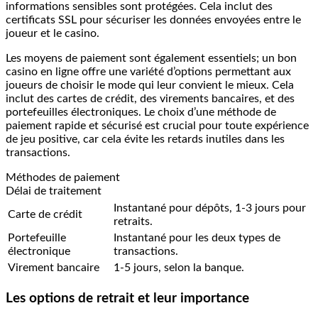
informations sensibles sont protégées. Cela inclut des
certificats SSL pour sécuriser les données envoyées entre le
joueur et le casino.
Les moyens de paiement sont également essentiels; un bon
casino en ligne offre une variété d’options permettant aux
joueurs de choisir le mode qui leur convient le mieux. Cela
inclut des cartes de crédit, des virements bancaires, et des
portefeuilles électroniques. Le choix d’une méthode de
paiement rapide et sécurisé est crucial pour toute expérience
de jeu positive, car cela évite les retards inutiles dans les
transactions.
Méthodes de paiement
Délai de traitement
Instantané pour dépôts, 1-3 jours pour
Carte de crédit
retraits.
Portefeuille
Instantané pour les deux types de
électronique
transactions.
Virement bancaire
1-5 jours, selon la banque.
Les options de retrait et leur importance