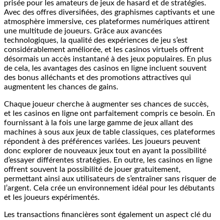
prisée pour les amateurs de jeux de hasard et de stratégies.
Avec des offres diversifiées, des graphismes captivants et une
atmosphère immersive, ces plateformes numériques attirent
une multitude de joueurs. Grâce aux avancées
technologiques, la qualité des expériences de jeu s’est
considérablement améliorée, et les casinos virtuels offrent
désormais un accès instantané à des jeux populaires. En plus
de cela, les avantages des casinos en ligne incluent souvent
des bonus alléchants et des promotions attractives qui
augmentent les chances de gains.
Chaque joueur cherche à augmenter ses chances de succès,
et les casinos en ligne ont parfaitement compris ce besoin. En
fournissant à la fois une large gamme de jeux allant des
machines à sous aux jeux de table classiques, ces plateformes
répondent à des préférences variées. Les joueurs peuvent
donc explorer de nouveaux jeux tout en ayant la possibilité
d’essayer différentes stratégies. En outre, les casinos en ligne
offrent souvent la possibilité de jouer gratuitement,
permettant ainsi aux utilisateurs de s’entraîner sans risquer de
l’argent. Cela crée un environnement idéal pour les débutants
et les joueurs expérimentés.
Les transactions financières sont également un aspect clé du