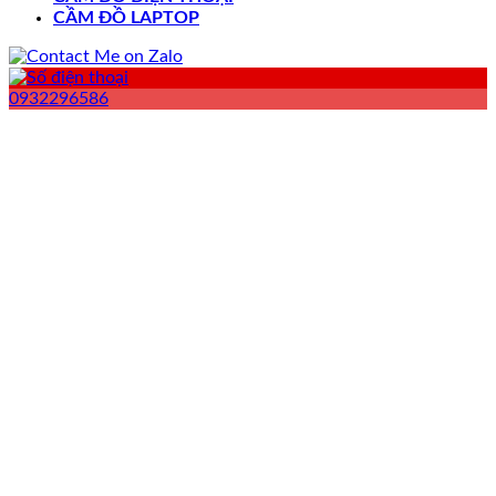
CẦM ĐỒ LAPTOP
0932296586