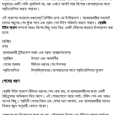
শুধুমাত্র একটি গেমিং প্ল্যাটফর্ম নয়, বরং এখানে আপনি সারা বিশ্বের খেলোয়াড়দের সাথে
প্রতিযোগিতা করতে পারবেন।
এই অ্যাপের অন্যতম গুরুত্বপূর্ণ বৈশিষ্ট্য হলো এর ইনটারফেস। ব্যবহারকারীরা সহজেই
তাদের পছন্দের গেম খুঁজে পাবে এবং দ্রুত গেম টাইপ পরিবর্তন করতে পারবে।
ক্রেজি
টাইম অ্যাপ
সম্পর্কে আরও বিশেষ কিছু তথ্য নিচে একটি টেবিলের মাধ্যমে উপস্থাপন করা
হলো:
বৈশিষ্ট্য
বর্ণনা
ব্যবহারকারী ইন্টারফেস
সহজ এবং দ্রুত অ্যাক্সেসযোগ্য
গ্রাফিক্স
উন্নত এবং আকর্ষণীয়
গেমের প্রকার
বিভিন্ন ধরনের গেম উপলব্ধ
প্রতিযোগিতা
বিশ্ববিদ্যালয়ের খেলোয়াড়দের সাথে প্রতিযোগিতার সুযোগ
গেমের ধরণ
ক্রেজি টাইম অ্যাপে বিভিন্ন ধরনের গেম খেলা যায়, যা ব্যবহারকারীদের জন্য একটি
বৈচিত্র্যময় অভিজ্ঞতা নিয়ে আসে। এই গেমগুলোতে আছে স্লট, টেবিল গেম এবং আরও
অনেক কিছু। প্রতিটি গেমের নিয়ম এবং খেলার ধরণ আলাদা, এবং ব্যবহারকারীরা তাদের
নিজের পছন্দ অনুযায়ী খেলতে পারেন।