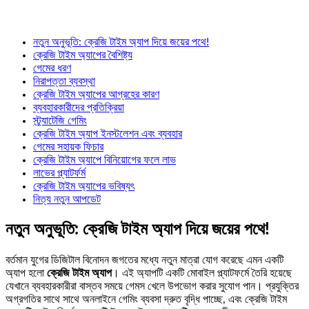
নতুন অনুভূতি: ক্রেজি টাইম অ্যাপ দিয়ে জয়ের পথে!
ক্রেজি টাইম অ্যাপের বৈশিষ্ট্য
গেমের ধরণ
নিরাপত্তা ব্যবস্থা
ক্রেজি টাইম অ্যাপের আগ্রহের কারণ
ব্যবহারকারীদের প্রতিক্রিয়া
স্ট্র্যাটেজি গেমিং
ক্রেজি টাইম অ্যাপ ইনস্টলেশন এবং ব্যবহার
গেমের সহায়ক ফিচার
ক্রেজি টাইম অ্যাপে বিনিয়োগের ফলে লাভ
লাভের প্ল্যাটর্ফর্ম
ক্রেজি টাইম অ্যাপের ভবিষ্যৎ
নিত্য নতুন আপডেট
নতুন অনুভূতি: ক্রেজি টাইম অ্যাপ দিয়ে জয়ের পথে!
বর্তমান যুগের ডিজিটাল বিনোদন জগতের মধ্যে নতুন মাত্রা যোগ করেছে এমন একটি
অ্যাপ হলো
ক্রেজি টাইম অ্যাপ
। এই অ্যাপটি একটি মোবাইল প্ল্যাটফর্মে তৈরি হয়েছে
যেখানে ব্যবহারকারীরা বাস্তব সময়ে গেমস খেলে উপভোগ করার সুযোগ পান। প্রযুক্তির
অগ্রগতির সাথে সাথে অনলাইনে গেমিং ব্যবসা দ্রুত বৃদ্ধি পাচ্ছে, এবং ক্রেজি টাইম