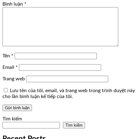
Bình luận
*
Tên
*
Email
*
Trang web
Lưu tên của tôi, email, và trang web trong trình duyệt này
cho lần bình luận kế tiếp của tôi.
Tìm kiếm
Tìm kiếm
Recent Posts