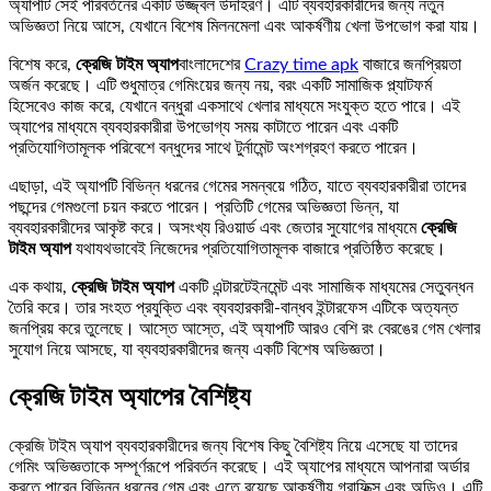
অ্যাপটি সেই পরিবর্তনের একটি উজ্জ্বল উদাহরণ। এটি ব্যবহারকারীদের জন্য নতুন
অভিজ্ঞতা নিয়ে আসে, যেখানে বিশেষ মিলনমেলা এবং আকর্ষণীয় খেলা উপভোগ করা যায়।
বিশেষ করে,
ক্রেজি টাইম অ্যাপ
বাংলাদেশের
Crazy time apk
বাজারে জনপ্রিয়তা
অর্জন করেছে। এটি শুধুমাত্র গেমিংয়ের জন্য নয়, বরং একটি সামাজিক প্ল্যাটফর্ম
হিসেবেও কাজ করে, যেখানে বন্ধুরা একসাথে খেলার মাধ্যমে সংযুক্ত হতে পারে। এই
অ্যাপের মাধ্যমে ব্যবহারকারীরা উপভোগ্য সময় কাটাতে পারেন এবং একটি
প্রতিযোগিতামূলক পরিবেশে বন্ধুদের সাথে টুর্নামেন্ট অংশগ্রহণ করতে পারেন।
এছাড়া, এই অ্যাপটি বিভিন্ন ধরনের গেমের সমন্বয়ে গঠিত, যাতে ব্যবহারকারীরা তাদের
পছন্দের গেমগুলো চয়ন করতে পারেন। প্রতিটি গেমের অভিজ্ঞতা ভিন্ন, যা
ব্যবহারকারীদের আকৃষ্ট করে। অসংখ্য রিওয়ার্ড এবং জেতার সুযোগের মাধ্যমে
ক্রেজি
টাইম অ্যাপ
যথাযথভাবেই নিজেদের প্রতিযোগিতামূলক বাজারে প্রতিষ্ঠিত করেছে।
এক কথায়,
ক্রেজি টাইম অ্যাপ
একটি এন্টারটেইনমেন্ট এবং সামাজিক মাধ্যমের সেতুবন্ধন
তৈরি করে। তার সংহত প্রযুক্তি এবং ব্যবহারকারী-বান্ধব ইন্টারফেস এটিকে অত্যন্ত
জনপ্রিয় করে তুলেছে। আস্তে আস্তে, এই অ্যাপটি আরও বেশি রং বেরঙের গেম খেলার
সুযোগ নিয়ে আসছে, যা ব্যবহারকারীদের জন্য একটি বিশেষ অভিজ্ঞতা।
ক্রেজি টাইম অ্যাপের বৈশিষ্ট্য
ক্রেজি টাইম অ্যাপ ব্যবহারকারীদের জন্য বিশেষ কিছু বৈশিষ্ট্য নিয়ে এসেছে যা তাদের
গেমিং অভিজ্ঞতাকে সম্পূর্ণরূপে পরিবর্তন করেছে। এই অ্যাপের মাধ্যমে আপনারা অর্ডার
করতে পারেন বিভিন্ন ধরনের গেম এবং এতে রয়েছে আকর্ষণীয় গ্রাফিক্স এবং অডিও। এটি