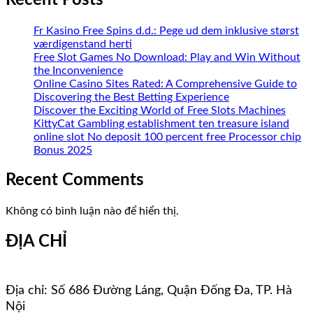
Fr Kasino Free Spins d.d.: Pege ud dem inklusive størst
værdigenstand herti
Free Slot Games No Download: Play and Win Without
the Inconvenience
Online Casino Sites Rated: A Comprehensive Guide to
Discovering the Best Betting Experience
Discover the Exciting World of Free Slots Machines
KittyCat Gambling establishment ten treasure island
online slot No deposit 100 percent free Processor chip
Bonus 2025
Recent Comments
Không có bình luận nào để hiển thị.
ĐỊA CHỈ
Địa chỉ: Số 686 Đường Láng, Quận Đống Đa, TP. Hà
Nội