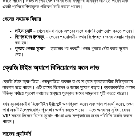
করতে পারেন। দ্রুত ল গেম খেলার জন্য তারা বন্ধুদের আমন্ত্রণ জানাতে পারেন এবং
একটি প্রতিযোগিতামূলক পরিবেশ তৈরি করতে পারেন।
গেমের সহায়ক ফিচার
লাইভ চ্যাট
– খেলোয়াড়রা একে অপরের সাথে সরাসরি যোগাযোগ করতে পারেন।
বিশ্লেষণের টুলসমূহ
– গেমের প্রয়োজনীয় তথ্য বিশ্লেষণের জন্য সরঞ্জাম প্রদান
করা হয়।
পুনরায় খেলার সুযোগ
– হারানোর পর পরবর্তী খেলায় পুনরায় চেষ্টা করার সুযোগ
দেয়।
ক্রেজি টাইম অ্যাপে বিনিয়োগের ফলে লাভ
ক্রেজি টাইম অ্যাপটিতে খেলাধুলাটিতে অবদান রাখার মাধ্যমে ব্যবহারকারীরা বিভিন্নভাবে
লাভবান হতে পারেন। এটি তাদের বিনোদন ও জয়ের সুযোগ বাড়ায়। ব্যবহারকারীরা গেমের
বিভিন্ন পর্যায়ে প্রবেশ করানোর মাধ্যমে পুরস্কার জয়ের সম্ভাবনা সৃষ্টি করতে পারেন।
যখন ব্যবহারকারীরা রিয়েলটাইম টুর্নামেন্টে অংশগ্রহণ করেন এবং ভাল পারফর্ম করেন, তখন
তারা একটি উল্লেখযোগ্য পুরস্কার অর্জন করতে পারেন। এতে অন্যান্য সুবিধা, যেমন
VIP সদস্য হিসেবে বিশেষ সুযোগ পাওয়া এবং সম্প্রদায়ের মধ্যে পরিচিতি অর্জন করতে
পারেন।
লাভের প্ল্যাটর্ফর্ম