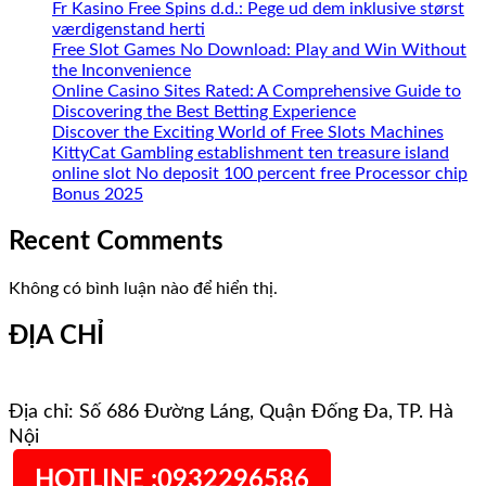
Fr Kasino Free Spins d.d.: Pege ud dem inklusive størst
værdigenstand herti
Free Slot Games No Download: Play and Win Without
the Inconvenience
Online Casino Sites Rated: A Comprehensive Guide to
Discovering the Best Betting Experience
Discover the Exciting World of Free Slots Machines
KittyCat Gambling establishment ten treasure island
online slot No deposit 100 percent free Processor chip
Bonus 2025
Recent Comments
Không có bình luận nào để hiển thị.
ĐỊA CHỈ
Địa chỉ: Số 686 Đường Láng, Quận Đống Đa, TP. Hà
Nội
HOTLINE :0932296586