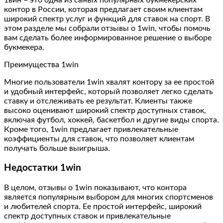
контор в России, которая предлагает своим клиентам
широкий спектр услуг и функций для ставок на спорт. В
этом разделе мы собрали отзывы о 1win, чтобы помочь
вам сделать более информированное решение о выборе
букмекера.
Преимущества 1win
Многие пользователи 1win хвалят контору за ее простой
и удобный интерфейс, который позволяет легко сделать
ставку и отслеживать ее результат. Клиенты также
высоко оценивают широкий спектр доступных ставок,
включая футбол, хоккей, баскетбол и другие виды спорта.
Кроме того, 1win предлагает привлекательные
коэффициенты для ставок, что позволяет клиентам
получать больше выигрыша.
Недостатки 1win
В целом, отзывы о 1win показывают, что контора
является популярным выбором для многих спортсменов
и любителей спорта. Ее простой интерфейс, широкий
спектр доступных ставок и привлекательные