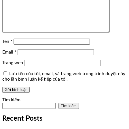
Tên
*
Email
*
Trang web
Lưu tên của tôi, email, và trang web trong trình duyệt này
cho lần bình luận kế tiếp của tôi.
Tìm kiếm
Tìm kiếm
Recent Posts