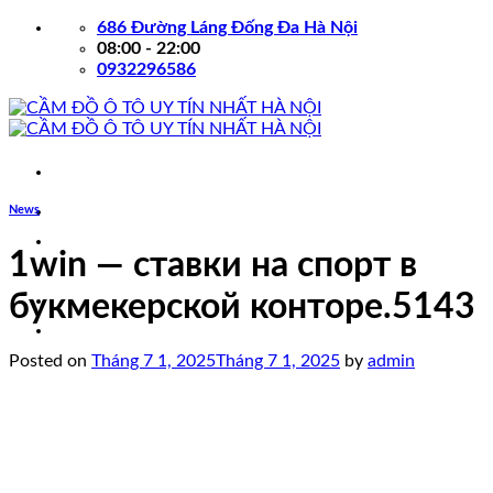
Skip
686 Đường Láng Đống Đa Hà Nội
to
08:00 - 22:00
content
0932296586
HOME
News
CẦM ĐỒ Ô TÔ
1win — ставки на спорт в
CẦM ĐỒ XE MÁY
букмекерской конторе.5143
CẦM ĐỒ ĐIỆN THOẠI
CẦM ĐỒ LAPTOP
Posted on
Tháng 7 1, 2025
Tháng 7 1, 2025
by
admin