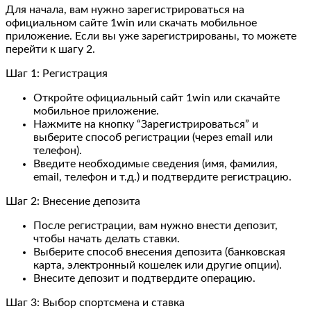
Для начала, вам нужно зарегистрироваться на
официальном сайте 1win или скачать мобильное
приложение. Если вы уже зарегистрированы, то можете
перейти к шагу 2.
Шаг 1: Регистрация
Откройте официальный сайт 1win или скачайте
мобильное приложение.
Нажмите на кнопку “Зарегистрироваться” и
выберите способ регистрации (через email или
телефон).
Введите необходимые сведения (имя, фамилия,
email, телефон и т.д.) и подтвердите регистрацию.
Шаг 2: Внесение депозита
После регистрации, вам нужно внести депозит,
чтобы начать делать ставки.
Выберите способ внесения депозита (банковская
карта, электронный кошелек или другие опции).
Внесите депозит и подтвердите операцию.
Шаг 3: Выбор спортсмена и ставка