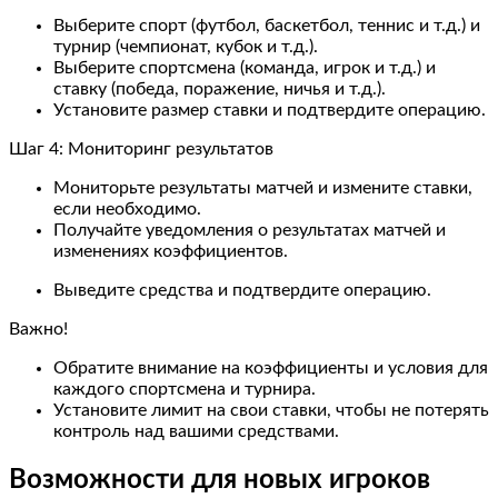
Выберите спорт (футбол, баскетбол, теннис и т.д.) и
турнир (чемпионат, кубок и т.д.).
Выберите спортсмена (команда, игрок и т.д.) и
ставку (победа, поражение, ничья и т.д.).
Установите размер ставки и подтвердите операцию.
Шаг 4: Мониторинг результатов
Мониторьте результаты матчей и измените ставки,
если необходимо.
Получайте уведомления о результатах матчей и
изменениях коэффициентов.
Выведите средства и подтвердите операцию.
Важно!
Обратите внимание на коэффициенты и условия для
каждого спортсмена и турнира.
Установите лимит на свои ставки, чтобы не потерять
контроль над вашими средствами.
Возможности для новых игроков