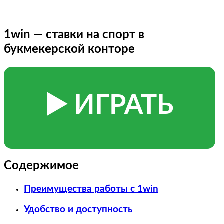
1win — ставки на спорт в
букмекерской конторе
▶️ ИГРАТЬ
Содержимое
Преимущества работы с 1win
Удобство и доступность