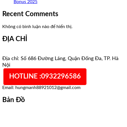
Bonus 2025
Recent Comments
Không có bình luận nào để hiển thị.
ĐỊA CHỈ
Địa chỉ: Số 686 Đường Láng, Quận Đống Đa, TP. Hà
Nội
HOTLINE :0932296586
Email: hungmanh88921012@gmail.com
Bản Đồ