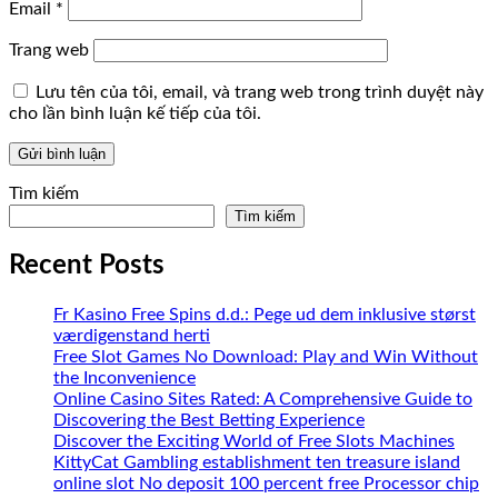
Email
*
Trang web
Lưu tên của tôi, email, và trang web trong trình duyệt này
cho lần bình luận kế tiếp của tôi.
Tìm kiếm
Tìm kiếm
Recent Posts
Fr Kasino Free Spins d.d.: Pege ud dem inklusive størst
værdigenstand herti
Free Slot Games No Download: Play and Win Without
the Inconvenience
Online Casino Sites Rated: A Comprehensive Guide to
Discovering the Best Betting Experience
Discover the Exciting World of Free Slots Machines
KittyCat Gambling establishment ten treasure island
online slot No deposit 100 percent free Processor chip