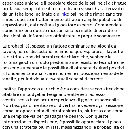
esperienze uniche, e il popolare gioco delle palline si distingue
per la sua semplicità e il forte richiamo visivo. Caratterizzato
da un tabellone inclinato e
plinko
palline che rimbalzano tra
chiodi, questo intrattenimento attrae un amplio pubblico di
appassionati, dal neofita al giocatore esperto. Comprendere
come funziona questo meccanismo permette di prendere
decisioni più informate e ottimizzare le proprie scommesse.
Le probabilità, spesso un fattore dominante nei giochi da
tavolo, non si discostano nemmeno qui. Esplorare il layout e
la distribuzione dei premi rende chiaro che, sebbene la
fortuna giochi un ruolo predominante, esistono tecniche che
possono aumentare le possibilità di ottenere risultati positivi.
È fondamentale analizzare i numeri e il posizionamento delle
vincite, per individuare eventuali schemi ricorrenti.
Inoltre, l’approccio al rischio è da considerare con attenzione.
Stabilire un budget antesignano e attenersi ad esso
costituisce la base per un’esperienza di gioco responsabile.
Non bisogna dimenticare di divertirsi e vedere ogni sessione
come un’opportunità di intrattenimento, piuttosto che come
una semplice via per guadagnare denaro. Con queste
informazioni a disposizione, è possibile approcciare il gioco
con una strategia più mirata, massimizzando le probabilità di