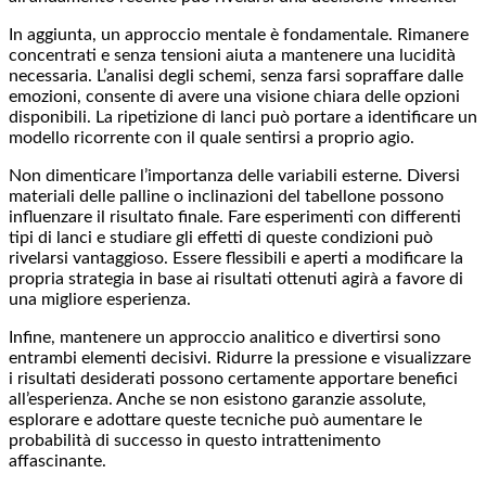
In aggiunta, un approccio mentale è fondamentale. Rimanere
concentrati e senza tensioni aiuta a mantenere una lucidità
necessaria. L’analisi degli schemi, senza farsi sopraffare dalle
emozioni, consente di avere una visione chiara delle opzioni
disponibili. La ripetizione di lanci può portare a identificare un
modello ricorrente con il quale sentirsi a proprio agio.
Non dimenticare l’importanza delle variabili esterne. Diversi
materiali delle palline o inclinazioni del tabellone possono
influenzare il risultato finale. Fare esperimenti con differenti
tipi di lanci e studiare gli effetti di queste condizioni può
rivelarsi vantaggioso. Essere flessibili e aperti a modificare la
propria strategia in base ai risultati ottenuti agirà a favore di
una migliore esperienza.
Infine, mantenere un approccio analitico e divertirsi sono
entrambi elementi decisivi. Ridurre la pressione e visualizzare
i risultati desiderati possono certamente apportare benefici
all’esperienza. Anche se non esistono garanzie assolute,
esplorare e adottare queste tecniche può aumentare le
probabilità di successo in questo intrattenimento
affascinante.