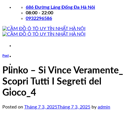
Skip
686 Đường Láng Đống Đa Hà Nội
to
08:00 - 22:00
content
0932296586
HOME
Post
CẦM ĐỒ Ô TÔ
Plinko – Si Vince Veramente_
CẦM ĐỒ XE MÁY
Scopri Tutti I Segreti del
CẦM ĐỒ ĐIỆN THOẠI
CẦM ĐỒ LAPTOP
Gioco_4
Posted on
Tháng 7 3, 2025
Tháng 7 3, 2025
by
admin