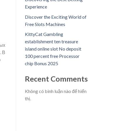
Experience
Discover the Exciting World of
Free Slots Machines
KittyCat Gambling
establishment ten treasure
мых
island online slot No deposit
. В
100 percent free Processor
о
chip Bonus 2025
Recent Comments
Không có bình luận nào để hiển
thị.