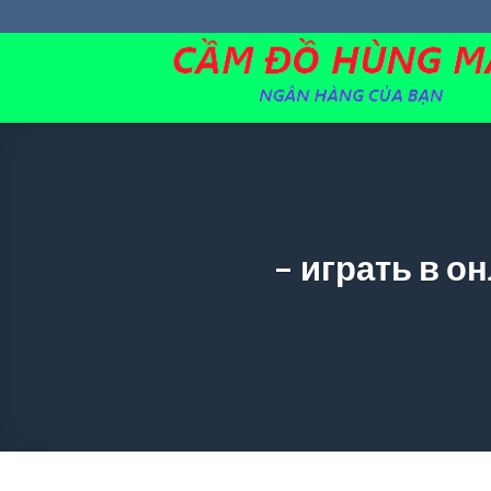
Skip
to
content
– играть в о