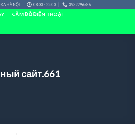
ĐA HÀ NỘI
08:00 - 22:00
0932296586
ÁY
CẦM ĐỒ ĐIỆN THOẠI
ьный сайт.661