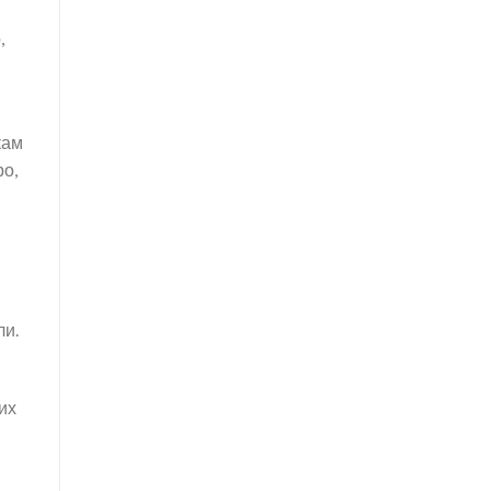
,
кам
ро,
в
ли.
их