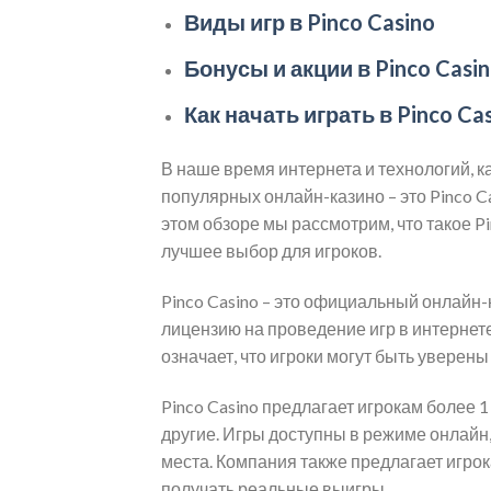
Виды игр в Pinco Casino
Бонусы и акции в Pinco Casi
Как начать играть в Pinco Ca
В наше время интернета и технологий, к
популярных онлайн-казино – это Pinco Ca
этом обзоре мы рассмотрим, что такое Pi
лучшее выбор для игроков.
Pinco Casino – это официальный онлайн-
лицензию на проведение игр в интернете
означает, что игроки могут быть уверены
Pinco Casino предлагает игрокам более 1 
другие. Игры доступны в режиме онлайн,
места. Компания также предлагает игрок
получать реальные выигры.