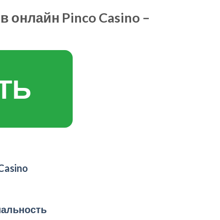
в онлайн Pinco Casino –
ТЬ
Casino
иальность