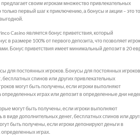
рое предлагает своим игрокам множество привлекательных
то только первый шаг к приключению, а бонусы и акции – это то
 выгодной.
nco Casino является бонус приветствия, который
ус в размере 100% от первого депозита, что позволяет игро
ами. Бонус приветствия имеет минимальный депозит в 20 ев
нусы для постоянных игроков. Бонусы для постоянных игроко
г, бесплатных спинов или других привлекательных
роков могут быть получены, если игроки выполняют
а определенных играх или депозит в определенные дни неде
оторые могут быть получены, если игроки выполняют
ь в виде дополнительных денег, бесплатных спинов или друг
гут быть получены, если игроки депонируют деньги в
 определенных играх.