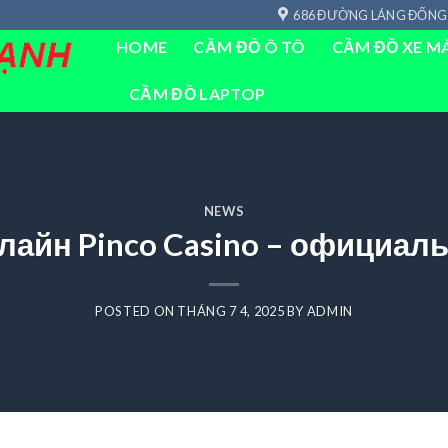
686 ĐƯỜNG LÁNG ĐỐNG 
HOME
CẦM ĐỒ Ô TÔ
CẦM ĐỒ XE M
CẦM ĐỒ LAPTOP
NEWS
нлайн Pinco Casino – официал
POSTED ON
THÁNG 7 4, 2025
BY
ADMIN