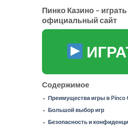
Пинко Казино – играть 
официальный сайт
ИГРА
Содержимое
Преимущества игры в Pinco 
Большой выбор игр
Безопасность и конфиденц