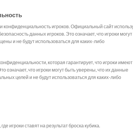
льность
ь и конфиденциальность игроков. Официальный сайт использ
зопасность данных игроков. Это означает, что игроки могут
щены и не будут использоваться для каких-либо
 конфиденциальности, которая гарантирует, что игроки имеют
о означает, что игроки могут быть уверены, что их данные
льных целей и не будут использоваться для каких-либо
 где игроки ставят на результат броска кубика.