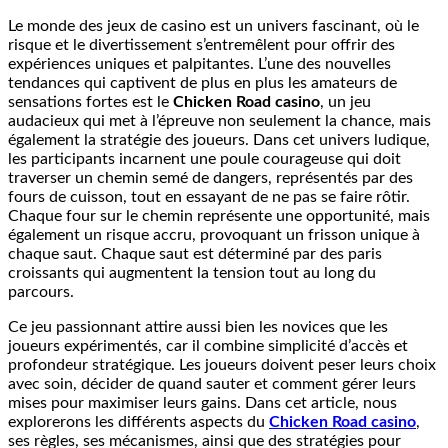
Le monde des jeux de casino est un univers fascinant, où le
risque et le divertissement s’entremêlent pour offrir des
expériences uniques et palpitantes. L’une des nouvelles
tendances qui captivent de plus en plus les amateurs de
sensations fortes est le
Chicken Road casino
, un jeu
audacieux qui met à l’épreuve non seulement la chance, mais
également la stratégie des joueurs. Dans cet univers ludique,
les participants incarnent une poule courageuse qui doit
traverser un chemin semé de dangers, représentés par des
fours de cuisson, tout en essayant de ne pas se faire rôtir.
Chaque four sur le chemin représente une opportunité, mais
également un risque accru, provoquant un frisson unique à
chaque saut. Chaque saut est déterminé par des paris
croissants qui augmentent la tension tout au long du
parcours.
Ce jeu passionnant attire aussi bien les novices que les
joueurs expérimentés, car il combine simplicité d’accès et
profondeur stratégique. Les joueurs doivent peser leurs choix
avec soin, décider de quand sauter et comment gérer leurs
mises pour maximiser leurs gains. Dans cet article, nous
explorerons les différents aspects du
Chicken Road casino
,
ses règles, ses mécanismes, ainsi que des stratégies pour