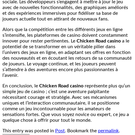
sociale. Les développeurs s’engagent à mettre à jour le jeu
avec de nouvelles fonctionnalités, des graphiques améliorés
et des expériences immersives pour fidéliser sa base de
joueurs actuelle tout en attirant de nouveaux fans.
Alors que la compétition entre les différents jeux en ligne
s’intensifie, les plateformes de casino doivent constamment
innover pour rester pertinentes. Le
Chicken Road casino
a le
potentiel de se transformer en un véritable pilier dans
l’univers des jeux en ligne, en adaptant ses offres en fonction
des nouveautés et en écoutant les retours de sa communauté
de joueurs. Le voyage continue, et les joueurs peuvent
s’attendre à des aventures encore plus passionnantes à
l’avenir.
En conclusion, le
Chicken Road casino
représente plus qu’un
simple jeu de casino ; c’est une aventure palpitante
nécessitant courage et stratégie. Avec ses mécanismes
uniques et l’interaction communautaire, il se positionne
comme un jeu incontournable pour les amateurs de
sensations fortes. Que vous soyez novice ou expert, ce jeu a
quelque chose à offrir pour tout le monde.
This entry was posted in
Post
. Bookmark the
permalink
.