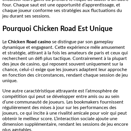
four. Chaque saut est une opportunité d’apprentissage, et
chaque joueur conforme ses stratégies aux fluctuations du
jeu durant ses sessions.
Pourquoi Chicken Road Est Unique
Le
Chicken Road casino
se distingue par son gameplay
dynamique et engageant. Cette expérience mêle amusement
et stratégie, attirant à la fois les amateurs de paris et ceux qui
recherchent un défi plus tactique. Contrairement à la plupart
des jeux de casino, qui reposent souvent uniquement sur la
chance, celui-ci exige que les joueurs adaptent leur approche
en fonction des circonstances, rendant chaque session de jeu
unique.
Une autre caractéristique attrayante est l’atmosphère de
compétition qui peut se développer entre amis ou au sein
d’une communauté de joueurs. Les bookmakers fournissent
régulièrement des mises à jour sur les performances des
joueurs, ce qui incite à une rivalité amicale pour voir qui peut
obtenir le meilleur score. L’interaction sociale ajoute une
dimension supplémentaire, rendant les sessions de jeu encore
plus agréables.