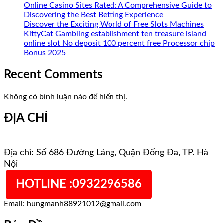
Online Casino Sites Rated: A Comprehensive Guide to
Discovering the Best Betting Experience
Discover the Exciting World of Free Slots Machines
KittyCat Gambling establishment ten treasure island
online slot No deposit 100 percent free Processor chip
Bonus 2025
Recent Comments
Không có bình luận nào để hiển thị.
ĐỊA CHỈ
Địa chỉ: Số 686 Đường Láng, Quận Đống Đa, TP. Hà
Nội
HOTLINE :0932296586
Email: hungmanh88921012@gmail.com