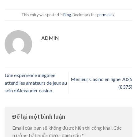
This entry was posted in
Blog
. Bookmark the
permalink
.
ADMIN
Une expérience inégalée
Meilleur Casino en ligne 2025
attend les amateurs de jeux au
(8375)
sein dAlexander casino.
Để lại một bình luận
Email của bạn sẽ không được hiển thị công khai.
Các
trường bắt buộc được đánh dấu
*