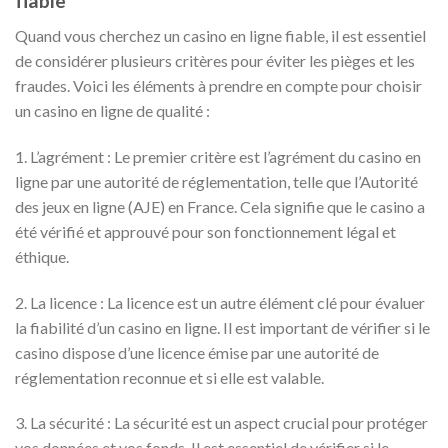
fiable
Quand vous cherchez un casino en ligne fiable, il est essentiel
de considérer plusieurs critères pour éviter les pièges et les
fraudes. Voici les éléments à prendre en compte pour choisir
un casino en ligne de qualité :
1. L’agrément : Le premier critère est l’agrément du casino en
ligne par une autorité de réglementation, telle que l’Autorité
des jeux en ligne (AJE) en France. Cela signifie que le casino a
été vérifié et approuvé pour son fonctionnement légal et
éthique.
2. La licence : La licence est un autre élément clé pour évaluer
la fiabilité d’un casino en ligne. Il est important de vérifier si le
casino dispose d’une licence émise par une autorité de
réglementation reconnue et si elle est valable.
3. La sécurité : La sécurité est un aspect crucial pour protéger
vos données et vos fonds. Il est essentiel de vérifier si le