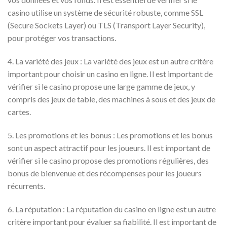
casino utilise un système de sécurité robuste, comme SSL
(Secure Sockets Layer) ou TLS (Transport Layer Security),
pour protéger vos transactions.
4. La variété des jeux : La variété des jeux est un autre critère
important pour choisir un casino en ligne. Il est important de
vérifier si le casino propose une large gamme de jeux, y
compris des jeux de table, des machines à sous et des jeux de
cartes.
5. Les promotions et les bonus : Les promotions et les bonus
sont un aspect attractif pour les joueurs. Il est important de
vérifier si le casino propose des promotions régulières, des
bonus de bienvenue et des récompenses pour les joueurs
récurrents.
6. La réputation : La réputation du casino en ligne est un autre
critère important pour évaluer sa fiabilité. Il est important de