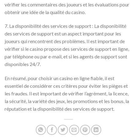
vérifier les commentaires des joueurs et les évaluations pour
obtenir une idée de la qualité du casino.
7. La disponibilité des services de support : La disponibilité
des services de support est un aspect important pour les
joueurs qui rencontrent des problèmes. Il est important de
vérifier si le casino propose des services de support en ligne,
par téléphone ou par e-mail, et si les agents de support sont
disponibles 24/7.
En résumé, pour choisir un casino en ligne fiable, il est
essentiel de considérer ces critères pour éviter les pièges et
les fraudes. Il est important de vérifier l’agrément, la licence,
la sécurité, la variété des jeux, les promotions et les bonus, la
réputation et la disponibilité des services de support.