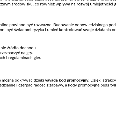
cznym środowisku, co również wpływa na rozwój umiejętności g
online powinno być rozważne. Budowanie odpowiedzialnego pode
ni być świadomi ryzyka i umieć kontrolować swoje działania or
a nie źródło dochodu.
rzeznaczyć na gry.
ch i regulaminach gier.
óre można odkrywać dzięki
vavada kod promocyjny
. Dzięki atrakc
edzialnie i czerpać radość z zabawy, a kody promocyjne będą ty