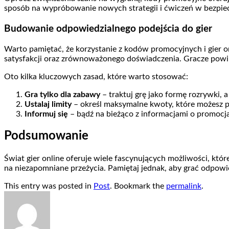
sposób na wypróbowanie nowych strategii i ćwiczeń w bezpie
Budowanie odpowiedzialnego podejścia do gier
Warto pamiętać, że korzystanie z kodów promocyjnych i gier 
satysfakcji oraz zrównoważonego doświadczenia. Gracze powin
Oto kilka kluczowych zasad, które warto stosować:
Gra tylko dla zabawy
– traktuj grę jako formę rozrywki, 
Ustalaj limity
– określ maksymalne kwoty, które możesz p
Informuj się
– bądź na bieżąco z informacjami o promocja
Podsumowanie
Świat gier online oferuje wiele fascynujących możliwości, kt
na niezapomniane przeżycia. Pamiętaj jednak, aby grać odpowi
This entry was posted in
Post
. Bookmark the
permalink
.