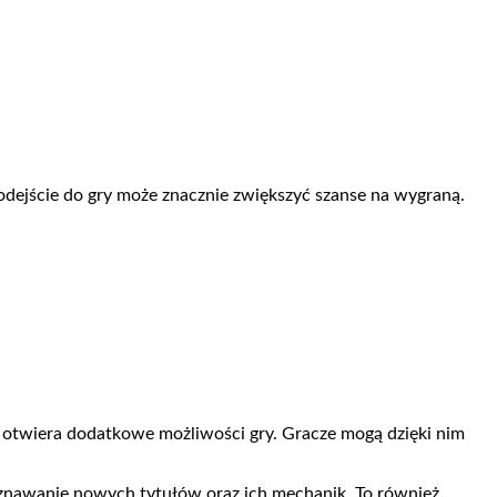
podejście do gry może znacznie zwiększyć szanse na wygraną.
o otwiera dodatkowe możliwości gry. Gracze mogą dzięki nim
znawanie nowych tytułów oraz ich mechanik. To również