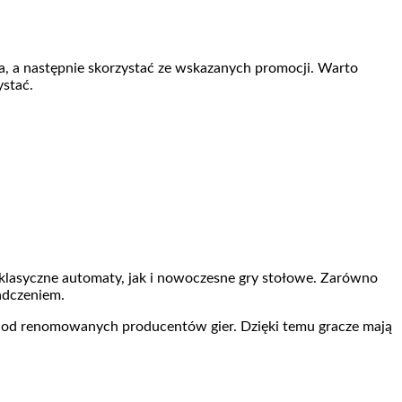
na, a następnie skorzystać ze wskazanych promocji. Warto
ystać.
 klasyczne automaty, jak i nowoczesne gry stołowe. Zarówno
iadczeniem.
ci od renomowanych producentów gier. Dzięki temu gracze mają