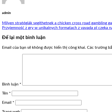
admin
Milyen stratégiák segíthetnek a chicken cross road gambling ga
Przyjemność z gry w unikalnych formatach z vavada pl czeka na
Để lại một bình luận
Email của bạn sẽ không được hiển thị công khai.
Các trường b
Bình luận
*
Tên
*
Email
*
Trang web