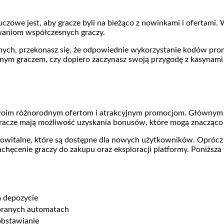
uczowe jest, aby gracze byli na bieżąco z nowinkami i ofertami
iwaniom współczesnych graczy.
jnych, przekonasz się, że odpowiednie wykorzystanie kodów pro
alonym graczem, czy dopiero zaczynasz swoją przygodę z kasynam
 swoim różnorodnym ofertom i atrakcyjnym promocjom. Głównym
gracze mają możliwość uzyskania bonusów, które mogą znacząco 
powitalne, które są dostępne dla nowych użytkowników. Opróc
 zachęcenie graczy do zakupu oraz eksploracji platformy. Poniżs
 depozycie
branych automatach
obstawianie