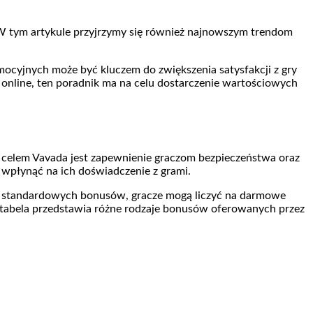
. W tym artykule przyjrzymy się również najnowszym trendom
mocyjnych może być kluczem do zwiększenia satysfakcji z gry
i online, ten poradnik ma na celu dostarczenie wartościowych
 celem Vavada jest zapewnienie graczom bezpieczeństwa oraz
wpłynąć na ich doświadczenie z grami.
z standardowych bonusów, gracze mogą liczyć na darmowe
za tabela przedstawia różne rodzaje bonusów oferowanych przez