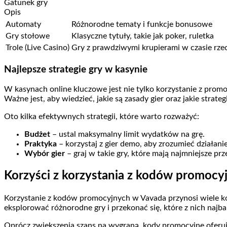
Gatunek gry
Opis
Automaty
Różnorodne tematy i funkcje bonusowe
Gry stołowe
Klasyczne tytuły, takie jak poker, ruletka
Trole (Live Casino)
Gry z prawdziwymi krupierami w czasie rz
Najlepsze strategie gry w kasynie
W kasynach online kluczowe jest nie tylko korzystanie z promo
Ważne jest, aby wiedzieć, jakie są zasady gier oraz jakie strat
Oto kilka efektywnych strategii, które warto rozważyć:
Budżet
– ustal maksymalny limit wydatków na grę.
Praktyka
– korzystaj z gier demo, aby zrozumieć działanie
Wybór gier
– graj w takie gry, które mają najmniejsze pr
Korzyści z korzystania z kodów promocy
Korzystanie z kodów promocyjnych w Vavada przynosi wiele ko
eksplorować różnorodne gry i przekonać się, które z nich najbar
Oprócz zwiększenia szans na wygraną, kody promocyjne oferu