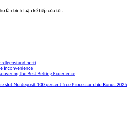
o lần bình luận kế tiếp của tôi.
ærdigenstand herti
e Inconvenience
covering the Best Betting Experience
ine slot No deposit 100 percent free Processor chip Bonus 2025