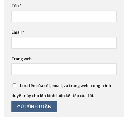
Tên
*
Email
*
Trang web
Lưu tên của tôi, email, và trang web trong trình
duyệt này cho lần bình luận kế tiếp của tôi.