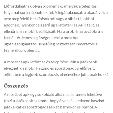
Előfordulhatnak olyan problémák, amelyek a telepítési
folyamat során léphetnek fel. A legáltalánosabb akadályok a
nem megfelelő beállításokból vagy a hibás fájlokból
adódnak. Ilyenkor célszerű újra letölteni az APK fájlt, és
ellenőrizni a mobil beállításait. Ha a probléma továbbra is
fennáll, érdemes segítséget kérni a mostbet
ügyfélszolgálatától, lehetőleg részletesen ismertetve a
felmerült problémát.
A mostbet apk letöltése és telepítése után a játékosok
élvezhetik a mobil kaszinó és sportfogadási előnyeit,
miközben a legjobb szórakozás élményéhez juthatnak hozzá.
Összegzés
A mostbet apk egy sokoldalú alkalmazás, amely lehetővé
teszi a játékosok számára, hogy élvezzék kedvenc kaszinó
játékaikat és sportfogadásaikat bármikor és bárhol. A