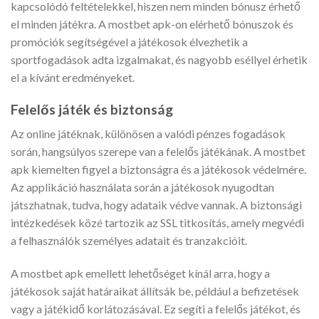
kapcsolódó feltételekkel, hiszen nem minden bónusz érhető
el minden játékra. A mostbet apk-on elérhető bónuszok és
promóciók segítségével a játékosok élvezhetik a
sportfogadások adta izgalmakat, és nagyobb eséllyel érhetik
el a kívánt eredményeket.
Felelős játék és biztonság
Az online játéknak, különösen a valódi pénzes fogadások
során, hangsúlyos szerepe van a felelős játékának. A mostbet
apk kiemelten figyel a biztonságra és a játékosok védelmére.
Az applikáció használata során a játékosok nyugodtan
játszhatnak, tudva, hogy adataik védve vannak. A biztonsági
intézkedések közé tartozik az SSL titkosítás, amely megvédi
a felhasználók személyes adatait és tranzakcióit.
A mostbet apk emellett lehetőséget kínál arra, hogy a
játékosok saját határaikat állítsák be, például a befizetések
vagy a játékidő korlátozásával. Ez segíti a felelős játékot, és