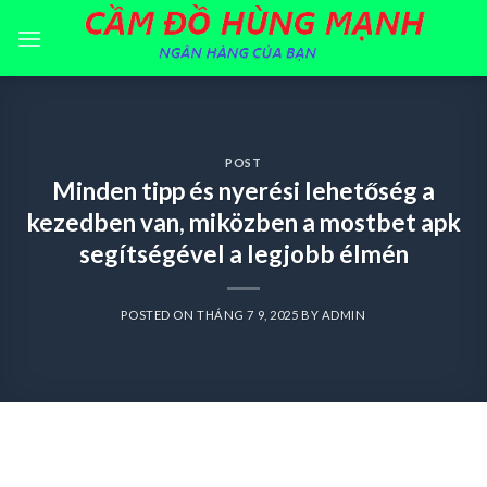
Skip
to
content
POST
Minden tipp és nyerési lehetőség a
kezedben van, miközben a mostbet apk
segítségével a legjobb élmén
POSTED ON
THÁNG 7 9, 2025
BY
ADMIN