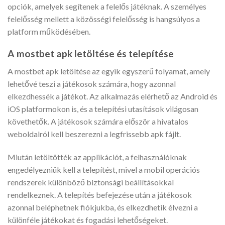
opciók, amelyek segítenek a felelős játéknak. A személyes
felelősség mellett a közösségi felelősség is hangsúlyos a
platform működésében.
A mostbet apk letöltése és telepítése
A mostbet apk letöltése az egyik egyszerű folyamat, amely
lehetővé teszi a játékosok számára, hogy azonnal
elkezdhessék a játékot. Az alkalmazás elérhető az Android és
iOS platformokon is, és a telepítési utasítások világosan
követhetők. A játékosok számára először a hivatalos
weboldalról kell beszerezni a legfrissebb apk fájlt.
Miután letöltötték az applikációt, a felhasználóknak
engedélyezniük kell a telepítést, mivel a mobil operációs
rendszerek különböző biztonsági beállításokkal
rendelkeznek. A telepítés befejezése után a játékosok
azonnal beléphetnek fiókjukba, és elkezdhetik élvezni a
különféle játékokat és fogadási lehetőségeket.