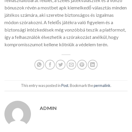
felhasználóbarát felület, a széles játékválaszték és a vonzó
bónuszok révén a mostbet apk kiemelkedő választás minden
játékos számára, aki szeretne biztonságos és izgalmas
módon szórakozni. A felelős játékra való figyelem és a
biztonsági intézkedések még vonzóbbá teszik a platformot,
így a felhasználók élvezhetik a szórakozást anélkül, hogy
kompromisszumot kellene kötniük a védelem terén.
This entry was posted in
Post
. Bookmark the
permalink
.
ADMIN