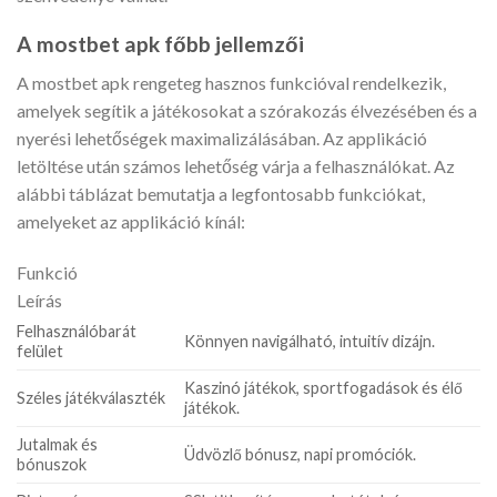
A mostbet apk főbb jellemzői
A mostbet apk rengeteg hasznos funkcióval rendelkezik,
amelyek segítik a játékosokat a szórakozás élvezésében és a
nyerési lehetőségek maximalizálásában. Az applikáció
letöltése után számos lehetőség várja a felhasználókat. Az
alábbi táblázat bemutatja a legfontosabb funkciókat,
amelyeket az applikáció kínál:
Funkció
Leírás
Felhasználóbarát
Könnyen navigálható, intuitív dizájn.
felület
Kaszinó játékok, sportfogadások és élő
Széles játékválaszték
játékok.
Jutalmak és
Üdvözlő bónusz, napi promóciók.
bónuszok