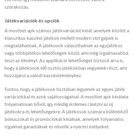
szórakozás.
Játékvariációk és opciók
A mostbet apk számos játékvariációt kínál, amelyek között a
klasszikus kaszinó játékok mellett modern slot gépek is
megtalálhatóak. A játékosok választhatnak az egyjátékos
vagy többjátékos lehetőségek közül, ami még izgalmasabbá
teszi az élményt. Az applikáció lehetőséget biztosít arra is,
hogy a játékosok élő osztós játékokban vegyenek részt, ami
hozzájárul a valódi kaszinóélményhez.
Fontos, hogy a játékosok tisztában legyenek az egyes játék
variációkkal és azok sajátosságaival. A mostbet apk kínálata
folyamatosan bővül, így mindig érdemes ránézni az új
játékokra és lehetőségekre. A játékosok számára különböző
bónuszokat és promóciókat kínálnak, amelyek folyamatos
izgalmat garantálnak és növelik a nyerési esélyeket.