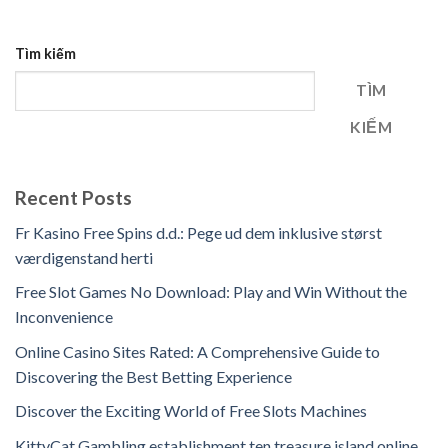
Tìm kiếm
TÌM
KIẾM
Recent Posts
Fr Kasino Free Spins d.d.: Pege ud dem inklusive størst
værdigenstand herti
Free Slot Games No Download: Play and Win Without the
Inconvenience
Online Casino Sites Rated: A Comprehensive Guide to
Discovering the Best Betting Experience
Discover the Exciting World of Free Slots Machines
KittyCat Gambling establishment ten treasure island online