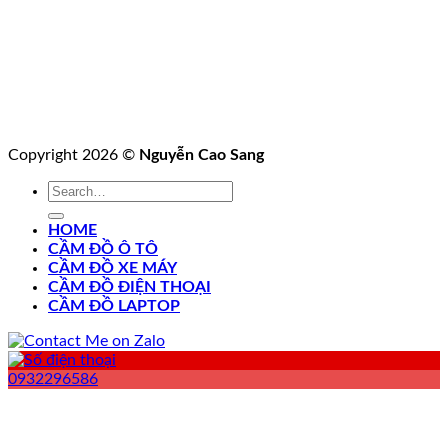
Copyright 2026 ©
Nguyễn Cao Sang
HOME
CẦM ĐỒ Ô TÔ
CẦM ĐỒ XE MÁY
CẦM ĐỒ ĐIỆN THOẠI
CẦM ĐỒ LAPTOP
0932296586