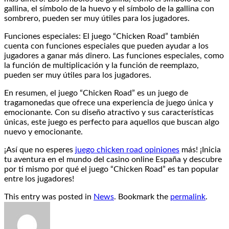
gallina, el símbolo de la huevo y el símbolo de la gallina con
sombrero, pueden ser muy útiles para los jugadores.
Funciones especiales: El juego “Chicken Road” también
cuenta con funciones especiales que pueden ayudar a los
jugadores a ganar más dinero. Las funciones especiales, como
la función de multiplicación y la función de reemplazo,
pueden ser muy útiles para los jugadores.
En resumen, el juego “Chicken Road” es un juego de
tragamonedas que ofrece una experiencia de juego única y
emocionante. Con su diseño atractivo y sus características
únicas, este juego es perfecto para aquellos que buscan algo
nuevo y emocionante.
¡Así que no esperes
juego chicken road opiniones
más! ¡Inicia
tu aventura en el mundo del casino online España y descubre
por ti mismo por qué el juego “Chicken Road” es tan popular
entre los jugadores!
This entry was posted in
News
. Bookmark the
permalink
.