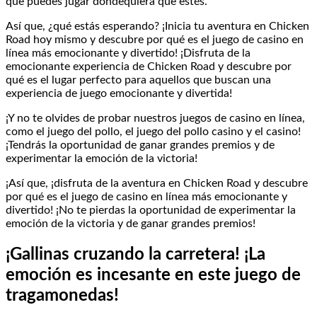
que puedes jugar dondequiera que estés.
Así que, ¿qué estás esperando? ¡Inicia tu aventura en Chicken
Road hoy mismo y descubre por qué es el juego de casino en
línea más emocionante y divertido! ¡Disfruta de la
emocionante experiencia de Chicken Road y descubre por
qué es el lugar perfecto para aquellos que buscan una
experiencia de juego emocionante y divertida!
¡Y no te olvides de probar nuestros juegos de casino en línea,
como el juego del pollo, el juego del pollo casino y el casino!
¡Tendrás la oportunidad de ganar grandes premios y de
experimentar la emoción de la victoria!
¡Así que, ¡disfruta de la aventura en Chicken Road y descubre
por qué es el juego de casino en línea más emocionante y
divertido! ¡No te pierdas la oportunidad de experimentar la
emoción de la victoria y de ganar grandes premios!
¡Gallinas cruzando la carretera! ¡La
emoción es incesante en este juego de
tragamonedas!