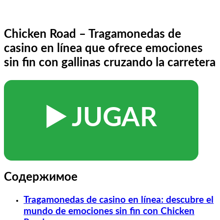
Chicken Road – Tragamonedas de
casino en línea que ofrece emociones
sin fin con gallinas cruzando la carretera
▶️ JUGAR
Содержимое
Tragamonedas de casino en línea: descubre el
mundo de emociones sin fin con Chicken