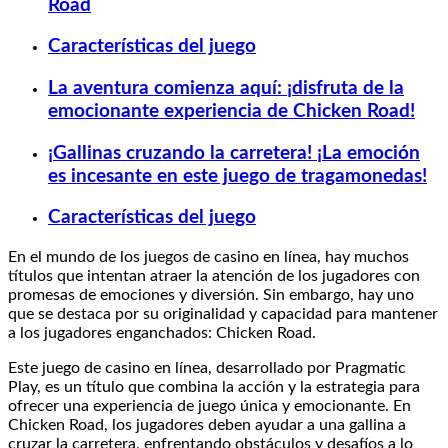
Road
Características del juego
La aventura comienza aquí: ¡disfruta de la
emocionante experiencia de Chicken Road!
¡Gallinas cruzando la carretera! ¡La emoción
es incesante en este juego de tragamonedas!
Características del juego
En el mundo de los juegos de casino en línea, hay muchos
títulos que intentan atraer la atención de los jugadores con
promesas de emociones y diversión. Sin embargo, hay uno
que se destaca por su originalidad y capacidad para mantener
a los jugadores enganchados: Chicken Road.
Este juego de casino en línea, desarrollado por Pragmatic
Play, es un título que combina la acción y la estrategia para
ofrecer una experiencia de juego única y emocionante. En
Chicken Road, los jugadores deben ayudar a una gallina a
cruzar la carretera, enfrentando obstáculos y desafíos a lo