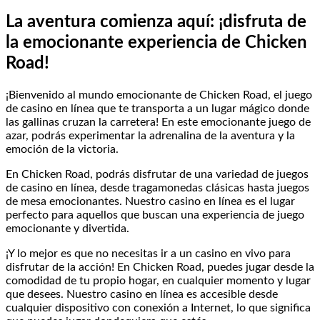
La aventura comienza aquí: ¡disfruta de
la emocionante experiencia de Chicken
Road!
¡Bienvenido al mundo emocionante de Chicken Road, el juego
de casino en línea que te transporta a un lugar mágico donde
las gallinas cruzan la carretera! En este emocionante juego de
azar, podrás experimentar la adrenalina de la aventura y la
emoción de la victoria.
En Chicken Road, podrás disfrutar de una variedad de juegos
de casino en línea, desde tragamonedas clásicas hasta juegos
de mesa emocionantes. Nuestro casino en línea es el lugar
perfecto para aquellos que buscan una experiencia de juego
emocionante y divertida.
¡Y lo mejor es que no necesitas ir a un casino en vivo para
disfrutar de la acción! En Chicken Road, puedes jugar desde la
comodidad de tu propio hogar, en cualquier momento y lugar
que desees. Nuestro casino en línea es accesible desde
cualquier dispositivo con conexión a Internet, lo que significa