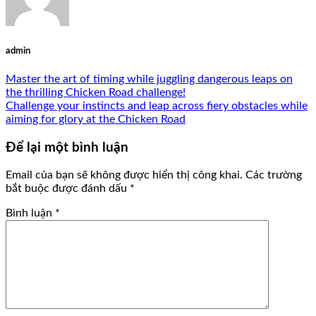
admin
Master the art of timing while juggling dangerous leaps on
the thrilling Chicken Road challenge!
Challenge your instincts and leap across fiery obstacles while
aiming for glory at the Chicken Road
Để lại một bình luận
Email của bạn sẽ không được hiển thị công khai.
Các trường
bắt buộc được đánh dấu
*
Bình luận
*