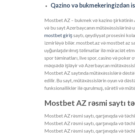
Qazino və bukmekeringizdən is
Mostbet AZ – bukmek və kazino şirkətinin 
və bu sayt Azerbaycanın mütəxəssislərinə uy
mostbet giriş
saytı, qeydiyyat prosesini kol
izmirləyə bilər. mostbet.az və mostbet az s
uyğunlaşdırılmış təlimatlar ilə müraciət e
spor təminatları, live spor, casino və poker
məqsədə işləyir və Azerbaycan mütəxəssislər
Mostbet AZ saytında mütəxəssislərə dəstəklə
edilir. Bu sayt, mütəxəssislərin oyun və dəs
funksionalliklər ilə qurulmuş, sürətli və müt
Mostbet AZ rəsmi saytı təh
Mostbet AZ rəsmi saytı, qarşınıqda və təchiza
Mostbet AZ rəsmi saytı, qarşınıqda və təchiza
Mostbet AZ rəsmi saytı, qarşınıqda və təchiza