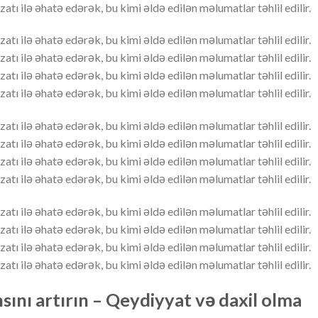
tı ilə əhatə edərək, bu kimi əldə edilən məlumatlar təhlil edilir.
tı ilə əhatə edərək, bu kimi əldə edilən məlumatlar təhlil edilir.
tı ilə əhatə edərək, bu kimi əldə edilən məlumatlar təhlil edilir.
tı ilə əhatə edərək, bu kimi əldə edilən məlumatlar təhlil edilir.
tı ilə əhatə edərək, bu kimi əldə edilən məlumatlar təhlil edilir.
tı ilə əhatə edərək, bu kimi əldə edilən məlumatlar təhlil edilir.
tı ilə əhatə edərək, bu kimi əldə edilən məlumatlar təhlil edilir.
tı ilə əhatə edərək, bu kimi əldə edilən məlumatlar təhlil edilir.
tı ilə əhatə edərək, bu kimi əldə edilən məlumatlar təhlil edilir.
tı ilə əhatə edərək, bu kimi əldə edilən məlumatlar təhlil edilir.
tı ilə əhatə edərək, bu kimi əldə edilən məlumatlar təhlil edilir.
tı ilə əhatə edərək, bu kimi əldə edilən məlumatlar təhlil edilir.
tı ilə əhatə edərək, bu kimi əldə edilən məlumatlar təhlil edilir.
nı artırın – Qeydiyyat və daxil olma