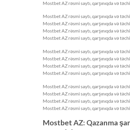
Mostbet AZ rəsmi saytı, qarşınıqda və təchiza
Mostbet AZ rəsmi saytı, qarşınıqda və təchiza
Mostbet AZ rəsmi saytı, qarşınıqda və təchiza
Mostbet AZ rəsmi saytı, qarşınıqda və təchiza
Mostbet AZ rəsmi saytı, qarşınıqda və təchiza
Mostbet AZ rəsmi saytı, qarşınıqda və təchiza
Mostbet AZ rəsmi saytı, qarşınıqda və təchiza
Mostbet AZ rəsmi saytı, qarşınıqda və təchiza
Mostbet AZ rəsmi saytı, qarşınıqda və təchiza
Mostbet AZ rəsmi saytı, qarşınıqda və təchiza
Mostbet AZ rəsmi saytı, qarşınıqda və təchiza
Mostbet AZ rəsmi saytı, qarşınıqda və təchiza
Mostbet AZ rəsmi saytı, qarşınıqda və təchiza
Mostbet AZ: Qazanma şansı