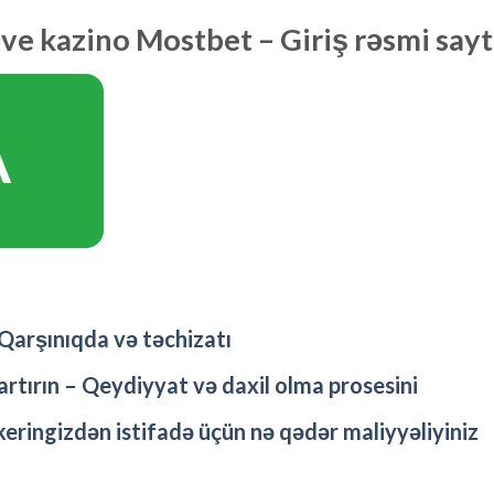
e kazino Mostbet – Giriş rəsmi sayt
A
 Qarşınıqda və təchizatı
tırın – Qeydiyyat və daxil olma prosesini
ringizdən istifadə üçün nə qədər maliyyəliyiniz