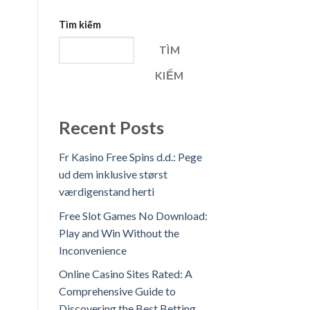
Tìm kiếm
TÌM
KIẾM
Recent Posts
Fr Kasino Free Spins d.d.: Pege
ud dem inklusive størst
værdigenstand herti
Free Slot Games No Download:
Play and Win Without the
Inconvenience
Online Casino Sites Rated: A
Comprehensive Guide to
Discovering the Best Betting