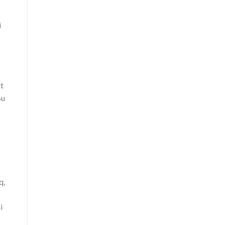
i
at
Bu
q,
i