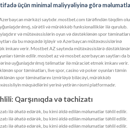
tifadə üçün minimal maliyyəliyinə görə məlumatl
Azerbaycan mərkəzi saytıdır. mostbet.com tərəfindən təqdim olu
ğunlaşdırılmış, sürətli və mürəkkəb funksionalliklər ilə qurulub.
aylaşdırır və mütəxəssislərin oyun və dəstəklənən spor təminatları
aytları da bu məqsədə işləyir və Azerbaycan mütəxəssislərinə
tmək imkanı verir. Mostbet AZ saytında mütəxəssislərə dəstəklənə
 oyunları təmin edilir. mosbet az və mosbet azerbaycan saytları da 
inə uyğunlaşdırılmış təlimatlar ilə müraciət etmək imkanı verir.
nən spor təminatları, live spor, casino və poker oyunları təmin
təklənən spor təminatlarını izmirləyə biləcəyi, mürəkkəb
əxəssisliyin məqsədlərini yerinə yetirən rəsmi platformadır.
lili: Qarşınıqda və təchizatı
tı ilə əhatə edərək, bu kimi əldə edilən məlumatlar təhlil edilir.
tı ilə əhatə edərək, bu kimi əldə edilən məlumatlar təhlil edilir.
tı ilə əhatə edərək, bu kimi əldə edilən məlumatlar təhlil edilir.