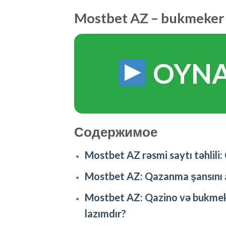
Mostbet AZ – bukmeker v
OYN
Содержимое
Mostbet AZ rəsmi saytı təhlili:
Mostbet AZ: Qazanma şansını ar
Mostbet AZ: Qazino və bukmeke
lazımdır?