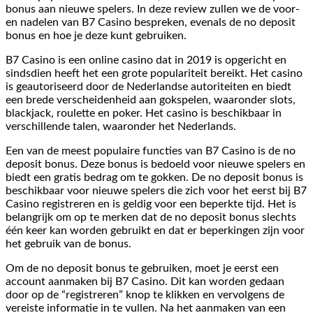
bonus aan nieuwe spelers. In deze review zullen we de voor-
en nadelen van B7 Casino bespreken, evenals de no deposit
bonus en hoe je deze kunt gebruiken.
B7 Casino is een online casino dat in 2019 is opgericht en
sindsdien heeft het een grote populariteit bereikt. Het casino
is geautoriseerd door de Nederlandse autoriteiten en biedt
een brede verscheidenheid aan gokspelen, waaronder slots,
blackjack, roulette en poker. Het casino is beschikbaar in
verschillende talen, waaronder het Nederlands.
Een van de meest populaire functies van B7 Casino is de no
deposit bonus. Deze bonus is bedoeld voor nieuwe spelers en
biedt een gratis bedrag om te gokken. De no deposit bonus is
beschikbaar voor nieuwe spelers die zich voor het eerst bij B7
Casino registreren en is geldig voor een beperkte tijd. Het is
belangrijk om op te merken dat de no deposit bonus slechts
één keer kan worden gebruikt en dat er beperkingen zijn voor
het gebruik van de bonus.
Om de no deposit bonus te gebruiken, moet je eerst een
account aanmaken bij B7 Casino. Dit kan worden gedaan
door op de “registreren” knop te klikken en vervolgens de
vereiste informatie in te vullen. Na het aanmaken van een