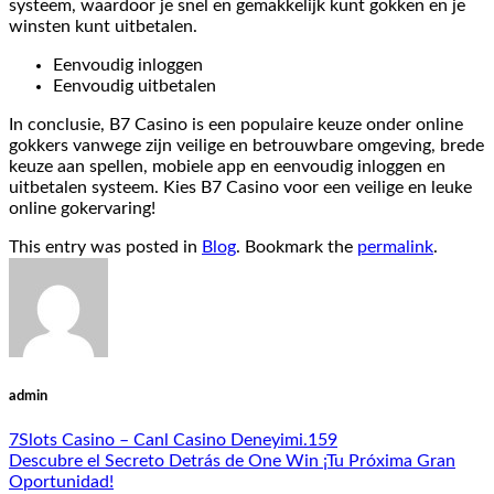
systeem, waardoor je snel en gemakkelijk kunt gokken en je
winsten kunt uitbetalen.
Eenvoudig inloggen
Eenvoudig uitbetalen
In conclusie, B7 Casino is een populaire keuze onder online
gokkers vanwege zijn veilige en betrouwbare omgeving, brede
keuze aan spellen, mobiele app en eenvoudig inloggen en
uitbetalen systeem. Kies B7 Casino voor een veilige en leuke
online gokervaring!
This entry was posted in
Blog
. Bookmark the
permalink
.
admin
7Slots Casino – Canl Casino Deneyimi.159
Descubre el Secreto Detrás de One Win ¡Tu Próxima Gran
Oportunidad!