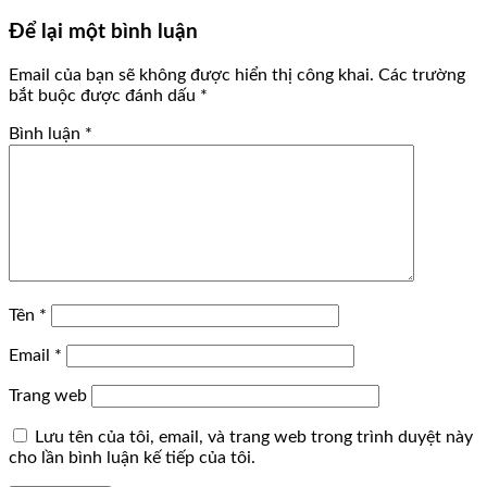
Để lại một bình luận
Email của bạn sẽ không được hiển thị công khai.
Các trường
bắt buộc được đánh dấu
*
Bình luận
*
Tên
*
Email
*
Trang web
Lưu tên của tôi, email, và trang web trong trình duyệt này
cho lần bình luận kế tiếp của tôi.