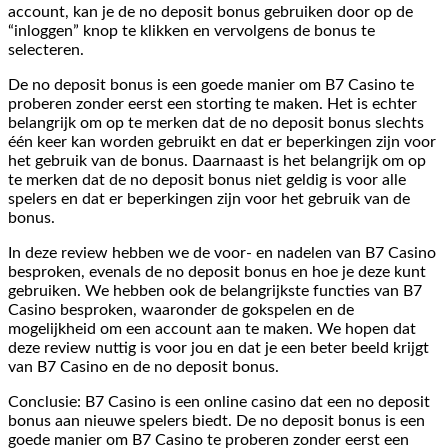
account, kan je de no deposit bonus gebruiken door op de
“inloggen” knop te klikken en vervolgens de bonus te
selecteren.
De no deposit bonus is een goede manier om B7 Casino te
proberen zonder eerst een storting te maken. Het is echter
belangrijk om op te merken dat de no deposit bonus slechts
één keer kan worden gebruikt en dat er beperkingen zijn voor
het gebruik van de bonus. Daarnaast is het belangrijk om op
te merken dat de no deposit bonus niet geldig is voor alle
spelers en dat er beperkingen zijn voor het gebruik van de
bonus.
In deze review hebben we de voor- en nadelen van B7 Casino
besproken, evenals de no deposit bonus en hoe je deze kunt
gebruiken. We hebben ook de belangrijkste functies van B7
Casino besproken, waaronder de gokspelen en de
mogelijkheid om een account aan te maken. We hopen dat
deze review nuttig is voor jou en dat je een beter beeld krijgt
van B7 Casino en de no deposit bonus.
Conclusie: B7 Casino is een online casino dat een no deposit
bonus aan nieuwe spelers biedt. De no deposit bonus is een
goede manier om B7 Casino te proberen zonder eerst een