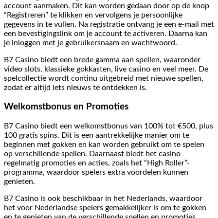
account aanmaken. Dit kan worden gedaan door op de knop
“Registreren” te klikken en vervolgens je persoonlijke
gegevens in te vullen. Na registratie ontvang je een e-mail met
een bevestigingslink om je account te activeren. Daarna kan
je inloggen met je gebruikersnaam en wachtwoord.
B7 Casino biedt een brede gamma aan spellen, waaronder
video slots, klassieke gokkasten, live casino en veel meer. De
spelcollectie wordt continu uitgebreid met nieuwe spellen,
zodat er altijd iets nieuws te ontdekken is.
Welkomstbonus en Promoties
B7 Casino biedt een welkomstbonus van 100% tot €500, plus
100 gratis spins. Dit is een aantrekkelijke manier om te
beginnen met gokken en kan worden gebruikt om te spelen
op verschillende spellen. Daarnaast biedt het casino
regelmatig promoties en acties, zoals het “High Roller”-
programma, waardoor spelers extra voordelen kunnen
genieten.
B7 Casino is ook beschikbaar in het Nederlands, waardoor
het voor Nederlandse spelers gemakkelijker is om te gokken
en te genieten van de verschillende spellen en promoties.