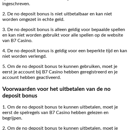
ingeschreven.
2. De no deposit bonus is niet uitbetalbaar en kan niet
worden omgezet in echte geld.
3. De no deposit bonus is alleen geldig voor bepaalde spellen
en kan niet worden gebruikt voor alle spellen op de website
van B7 Casino.
4. De no deposit bonus is geldig voor een beperkte tijd en kan
niet worden verlengd.
5. Om de no deposit bonus te kunnen gebruiken, moet je
eerst je account bij B7 Casino hebben geregistreerd en je
account hebben geactiveerd.
Voorwaarden voor het uitbetalen van de no
deposit bonus
1. Om de no deposit bonus te kunnen uitbetalen, moet je
eerst de spelregels van B7 Casino hebben gelezen en
begrijpen.
2. Om de no deposit bonus te kunnen uitbetalen, moet je