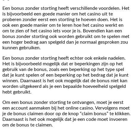
Een bonus zonder storting heeft verschillende voordelen. Het
is bijvoorbeeld een goede manier om het casino uit te
proberen zonder eerst een storting te hoeven doen. Het is
ook een goede manier om te leren hoe het casino werkt en
om te zien of het casino iets voor je is. Bovendien kan een
bonus zonder storting ook worden gebruikt om te spelen met
een hoger bedrag aan spelgeld dan je normaal gesproken zou
kunnen gebruiken.
Een bonus zonder storting heeft echter ook enkele nadelen.
Het is bijvoorbeeld mogelijk dat er beperkingen zijn op het
gebruik van de bonus, zoals een beperking op het type spel
dat je kunt spelen of een beperking op het bedrag dat je kunt
winnen. Daarnaast is het ook mogelijk dat de bonus niet kan
worden uitgekeerd als je een bepaalde hoeveelheid spelgeld
hebt gebruikt.
Om een bonus zonder storting te ontvangen, moet je eerst
een account aanmaken bij het online casino. Vervolgens moet
je de bonus claimen door op de knop “claim bonus” te klikken.
Daarnaast is het ook mogelijk dat je een code moet invoeren
om de bonus te claimen.