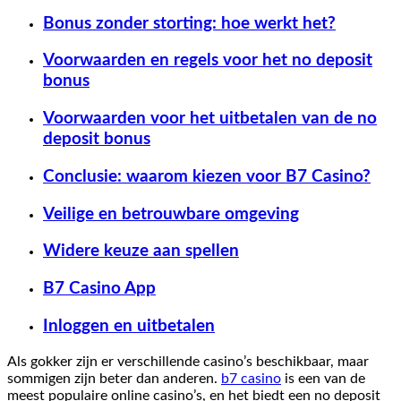
Bonus zonder storting: hoe werkt het?
Voorwaarden en regels voor het no deposit
bonus
Voorwaarden voor het uitbetalen van de no
deposit bonus
Conclusie: waarom kiezen voor B7 Casino?
Veilige en betrouwbare omgeving
Widere keuze aan spellen
B7 Casino App
Inloggen en uitbetalen
Als gokker zijn er verschillende casino’s beschikbaar, maar
sommigen zijn beter dan anderen.
b7 casino
is een van de
meest populaire online casino’s, en het biedt een no deposit