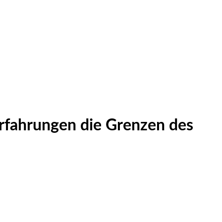
erfahrungen die Grenzen des