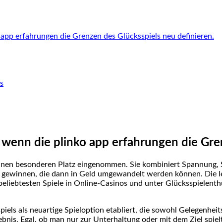
 app erfahrungen die Grenzen des Glücksspiels neu definieren.
s
 wenn die plinko app erfahrungen die Gre
nen besonderen Platz eingenommen. Sie kombiniert Spannung, S
e zu gewinnen, die dann in Geld umgewandelt werden können. Die
beliebtesten Spiele in Online-Casinos und unter Glücksspielenth
iels als neuartige Spieloption etabliert, die sowohl Gelegenheit
. Egal, ob man nur zur Unterhaltung oder mit dem Ziel spielt, 