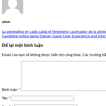
admin
La adrenalina en cada caída el fenómeno cautivador de la plin
Gambling online game Daman Game User Experience and Inter
Để lại một bình luận
Email của bạn sẽ không được hiển thị công khai.
Các trường b
Bình luận
*
Tên
*