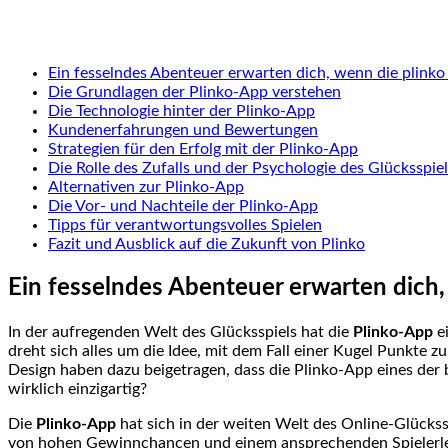
Ein fesselndes Abenteuer erwarten dich, wenn die plinko
Die Grundlagen der Plinko-App verstehen
Die Technologie hinter der Plinko-App
Kundenerfahrungen und Bewertungen
Strategien für den Erfolg mit der Plinko-App
Die Rolle des Zufalls und der Psychologie des Glücksspiel
Alternativen zur Plinko-App
Die Vor- und Nachteile der Plinko-App
Tipps für verantwortungsvolles Spielen
Fazit und Ausblick auf die Zukunft von Plinko
Ein fesselndes Abenteuer erwarten dich,
In der aufregenden Welt des Glücksspiels hat die
Plinko-App
ei
dreht sich alles um die Idee, mit dem Fall einer Kugel Punkt
Design haben dazu beigetragen, dass die Plinko-App eines der 
wirklich einzigartig?
Die
Plinko-App
hat sich in der weiten Welt des Online-Glückssp
von hohen Gewinnchancen und einem ansprechenden Spielerlebnis