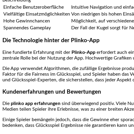
Einfache Benutzeroberfläche
Intuitive Navigation und einf
Vielfältige Einsatzmöglichkeiten
Von niedrigen bis hohen Eins
Hohe Gewinnchancen
Möglichkeit, auf verschiedene
Spannendes Gameplay
Der Fall der Kugel sorgt für N
Die Technologie hinter der Plinko-App
Eine fundierte Erfahrung mit der
Plinko-App
erfordert auch ei
zentrale Rolle bei der Nutzung der App. Hochwertige Grafiken 
Die App verwendet Algorithmen, die zufällige Ergebnisse produz
Faktor für die Fairness im Glücksspiel, und Spieler haben das 
und Glücksspiel-Experten, die sicherstellen, dass jeder Aspekt d
Kundenerfahrungen und Bewertungen
Die
plinko app erfahrungen
sind überwiegend positiv. Viele Nu
Medien teilen Spieler ihre Erlebnisse, was zu einer breiten A
Einige Spieler bemängeln jedoch, dass die Gewinne eher sporad
bedenken, dass Glücksspiel Ergebnisse nie garantieren kann un