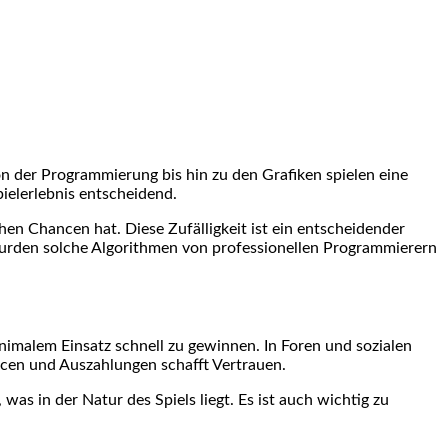
n der Programmierung bis hin zu den Grafiken spielen eine
ielerlebnis entscheidend.
hen Chancen hat. Diese Zufälligkeit ist ein entscheidender
t wurden solche Algorithmen von professionellen Programmierern
inimalem Einsatz schnell zu gewinnen. In Foren und sozialen
ncen und Auszahlungen schafft Vertrauen.
s in der Natur des Spiels liegt. Es ist auch wichtig zu