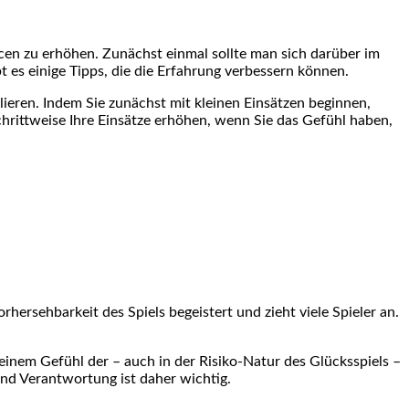
n zu erhöhen. Zunächst einmal sollte man sich darüber im
bt es einige Tipps, die die Erfahrung verbessern können.
rlieren. Indem Sie zunächst mit kleinen Einsätzen beginnen,
chrittweise Ihre Einsätze erhöhen, wenn Sie das Gefühl haben,
hersehbarkeit des Spiels begeistert und zieht viele Spieler an.
 einem Gefühl der – auch in der Risiko-Natur des Glücksspiels –
und Verantwortung ist daher wichtig.