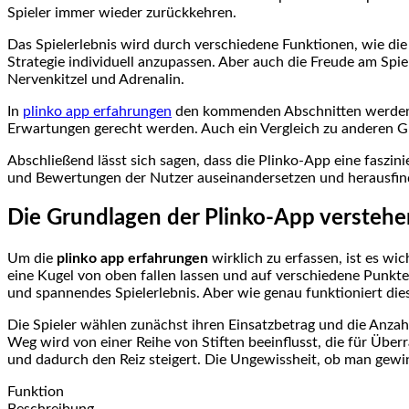
Spieler immer wieder zurückkehren.
Das Spielerlebnis wird durch verschiedene Funktionen, wie die M
Strategie individuell anzupassen. Aber auch die Freude am Spi
Nervenkitzel und Adrenalin.
In
plinko app erfahrungen
den kommenden Abschnitten werden wi
Erwartungen gerecht werden. Auch ein Vergleich zu anderen G
Abschließend lässt sich sagen, dass die Plinko-App eine fasz
und Bewertungen der Nutzer auseinandersetzen und herausfin
Die Grundlagen der Plinko-App verstehe
Um die
plinko app erfahrungen
wirklich zu erfassen, ist es wi
eine Kugel von oben fallen lassen und auf verschiedene Punk
und spannendes Spielerlebnis. Aber wie genau funktioniert die
Die Spieler wählen zunächst ihren Einsatzbetrag und die Anzahl
Weg wird von einer Reihe von Stiften beeinflusst, die für Übe
und dadurch den Reiz steigert. Die Ungewissheit, ob man gewinn
Funktion
Beschreibung