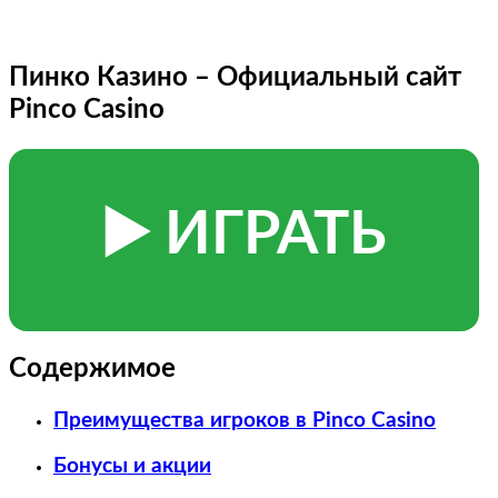
Пинко Казино – Официальный сайт
Pinco Casino
▶️ ИГРАТЬ
Содержимое
Преимущества игроков в Pinco Casino
Бонусы и акции