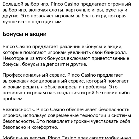
Большой выбор игр. Pinco Casino предлагает огромный
выбор игр, включая слоты, карточные игры, рулетку и
другие. Это позволяет игрокам выбрать игру, которая
лучше всего подходит им.
Бонусы и акции
Pinco Casino предлагает различные бонусы и акции,
которые помогают игрокам увеличить свой банкролл.
Некоторые из этих бонусов включают приветственные
бонусы, бонусы за депозит и другие.
Профессиональный сервис. Pinco Casino предлагает
высококвалифицированный сервис, который помогает
игрокам решать любые вопросы и проблемы. Это
позволяет игрокам наслаждаться игрой без каких-либо
проблем.
Безопасность. Pinco Casino обеспечивает безопасность
игроков, используя современные технологии и системы
безопасности. Это позволяет игрокам чувствовать себя
безопасно и комфортно.
Мобильная версия. Pinco Casino предлагает мобильную