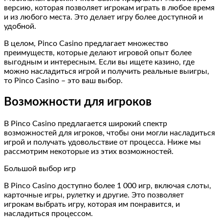
версию, которая позволяет игрокам играть в любое время
и из любого места. Это делает игру более доступной и
удобной.
В целом, Pinco Casino предлагает множество
преимуществ, которые делают игровой опыт более
выгодным и интересным. Если вы ищете казино, где
можно насладиться игрой и получить реальные выигры,
то Pinco Casino – это ваш выбор.
Возможности для игроков
В Pinco Casino предлагается широкий спектр
возможностей для игроков, чтобы они могли насладиться
игрой и получать удовольствие от процесса. Ниже мы
рассмотрим некоторые из этих возможностей.
Большой выбор игр
В Pinco Casino доступно более 1 000 игр, включая слоты,
карточные игры, рулетку и другие. Это позволяет
игрокам выбрать игру, которая им понравится, и
насладиться процессом.