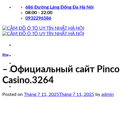
Skip
686 Đường Láng Đống Đa Hà Nội
to
08:00 - 22:00
content
0932296586
HOME
Blog
CẦM ĐỒ Ô TÔ
– Официальный сайт Pinco
CẦM ĐỒ XE MÁY
Casino.3264
CẦM ĐỒ ĐIỆN THOẠI
CẦM ĐỒ LAPTOP
Posted on
Tháng 7 11, 2025
Tháng 7 11, 2025
by
admin