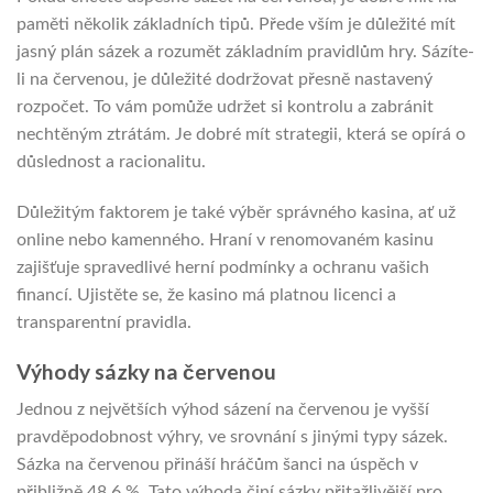
paměti několik základních tipů. Přede vším je důležité mít
jasný plán sázek a rozumět základním pravidlům hry. Sázíte-
li na červenou, je důležité dodržovat přesně nastavený
rozpočet. To vám pomůže udržet si kontrolu a zabránit
nechtěným ztrátám. Je dobré mít strategii, která se opírá o
důslednost a racionalitu.
Důležitým faktorem je také výběr správného kasina, ať už
online nebo kamenného. Hraní v renomovaném kasinu
zajišťuje spravedlivé herní podmínky a ochranu vašich
financí. Ujistěte se, že kasino má platnou licenci a
transparentní pravidla.
Výhody sázky na červenou
Jednou z největších výhod sázení na červenou je vyšší
pravděpodobnost výhry, ve srovnání s jinými typy sázek.
Sázka na červenou přináší hráčům šanci na úspěch v
přibližně 48,6 %. Tato výhoda činí sázky přitažlivější pro