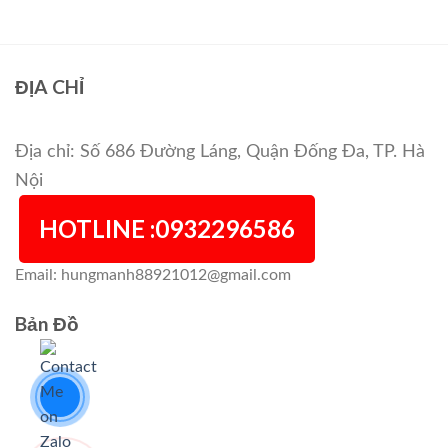
ĐỊA CHỈ
Địa chỉ: Số 686 Đường Láng, Quận Đống Đa, TP. Hà
Nội
HOTLINE :0932296586
Email: hungmanh88921012@gmail.com
Bản Đồ