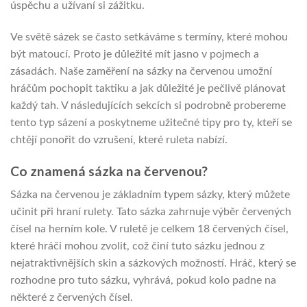
úspěchu a užívaní si zážitku.
Ve světě sázek se často setkáváme s termíny, které mohou
být matoucí. Proto je důležité mít jasno v pojmech a
zásadách. Naše zaměření na sázky na červenou umožní
hráčům pochopit taktiku a jak důležité je pečlivě plánovat
každý tah. V následujících sekcích si podrobně probereme
tento typ sázení a poskytneme užitečné tipy pro ty, kteří se
chtějí ponořit do vzrušení, které ruleta nabízí.
Co znamená sázka na červenou?
Sázka na červenou je základním typem sázky, který můžete
učinit při hraní rulety. Tato sázka zahrnuje výběr červených
čísel na herním kole. V ruletě je celkem 18 červených čísel,
které hráči mohou zvolit, což činí tuto sázku jednou z
nejatraktivnějších skin a sázkových možností. Hráč, který se
rozhodne pro tuto sázku, vyhrává, pokud kolo padne na
některé z červených čísel.