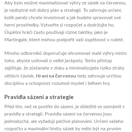
Aby bylo možné maximalizovat výhry ze sázek na červenou,
je nezbytné mít dobrý plán a strategii. To zahrnuje určení,
kolik peněz chcete investovat a jak budete spravovat své
herní prostředky. Vytvořte si rozpočet a dodržujte ho.
Úspěšní hráči často používají různé taktiky, jako je
Martingale, které mohou podpořit vaši úspěšnost v ruletě.
Mnoho odborníků doporučuje ohromovat malé výhry místo
toho, abyste usilovali o velké jackpoty. Tento přístup
zajišťuje, že zůstanete v zisku a minimalizujete riziko ztráty
Hraní na červenou
větších částek.
tedy zahrnuje určitou
disciplínu a schopnost rozumně myslet i během hry.
Pravidla sázení a strategie
Před tím, než se pustíte do sázení, je důležité se seznámit s
pravidly a strategií. Pravidla sázení na červenou jsou
jednoduchá, ale vyžadují pečlivé plánování. Určení vašeho
rozpočtu a maximální limitu sázek by mělo být na prvním