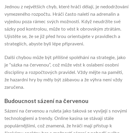
Jednou z největších chyb, které hráči dělají, je nedodržování
vymezeného rozpočtu. Hráči často naletí na adrenalin a
vyjedou poza rámec svých možností. Když neudržíte své
sázky pod kontrolou, může to vést k obrovským ztrátám.
Ujistěte se, že se již před hrou orientujete v pravidlech a
strategiích, abyste byli lépe připraveni.
Další chybou může být přílišné spoléhání na strategie, jako
je “sázka na červenou”, což může vést k oslabení osobní
disciplíny a rozpočtových pravidel. Vždy mějte na paměti,
že hazardní hry by měly být zábavou a že výhra není vždy
zaručena.
Budoucnost sázení na červenou
Sázení na červenou a ruleta jako taková se vyvíjejí s novými
technologiemi a trendy. Online kasina se stávají stále
populárnějšími, což znamená, že hráči mají přístup k