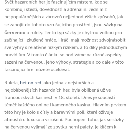
Svět hazardních her je fascinujícím místem, kde se
kombinují štěstí, dovednosti a adrenalín. Jedním z
nejpopulárnějších a zároveň nejjednodušších způsobů, jak
sázky na
se zapojit do tohoto vzrušujícího prostředí, jsou
červenou
u rulety. Tento typ sázky je chytrou volbou pro
začínající i zkušené hráče. Hráči mají možnost zdvojnásobit
své výhry s relativně nízkým rizikem, a to díky jednoduchým
pravidlům. V tomto článku se podíváme na různé aspekty
sázení na červenou, jeho výhody, strategie a co dále v této
fascinující hře můžete očekávat.
Ruleta,
bet on red
jako jedna z nejstarších a
nejoblíbenějších hazardních her, byla oblíbená už ve
francouzských kasinech v 18. století. Dnes je součástí
téměř každého online i kamenného kasina. Hlavním prvkem
této hry je kolo s čísly a barevnými poli, které oživuje
atmosféru luxusu a vzrušení. Pochopení toho, jak se sázky
na červenou vyjímají ze zbytku herní palety, je klíčem k