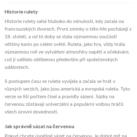
Historie rulety
Historie rulety sahá hluboko do minulosti, kdy začala na
francouzských dvorech. První zmínky o této hře pocházejí z
18. století, a od té doby se stala významnou součástí
většiny kasin po celém světě. Ruleta, jako hra, vždy hrála
významnou roli ve vytváření atmosféry napětí a očekávání,
což ji udělalo oblíbenou především při společenských
událostech.
S postupem času se ruleta vyvíjela a začala se hrát v
různých verzích, jako jsou americká a evropská ruleta. Tyto
verze se liší počtem čísel a pravidly sázení. Sázky na
červenou zůstávají univerzální a populární volbou hráčů
všech úrovní dovedností.
Jak správně sázat na červenou
Pokud chcete úspěšně sázet na červenou, je dobré mít na