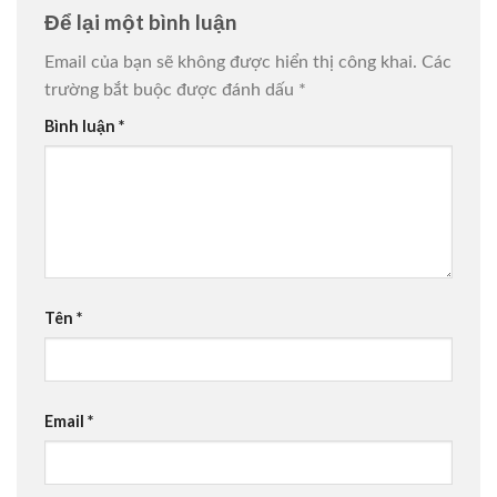
Để lại một bình luận
Email của bạn sẽ không được hiển thị công khai.
Các
trường bắt buộc được đánh dấu
*
Bình luận
*
Tên
*
Email
*