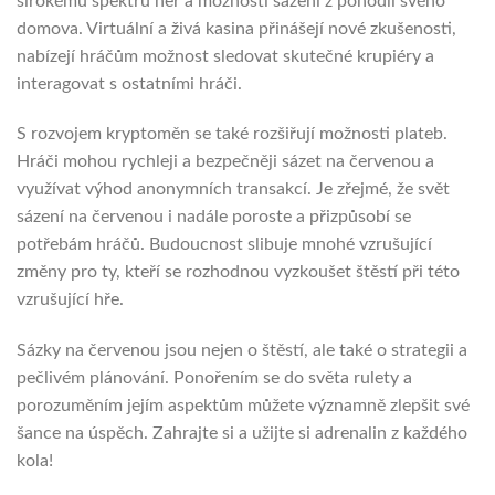
širokému spektru her a možností sázení z pohodlí svého
domova. Virtuální a živá kasina přinášejí nové zkušenosti,
nabízejí hráčům možnost sledovat skutečné krupiéry a
interagovat s ostatními hráči.
S rozvojem kryptoměn se také rozšiřují možnosti plateb.
Hráči mohou rychleji a bezpečněji sázet na červenou a
využívat výhod anonymních transakcí. Je zřejmé, že svět
sázení na červenou i nadále poroste a přizpůsobí se
potřebám hráčů. Budoucnost slibuje mnohé vzrušující
změny pro ty, kteří se rozhodnou vyzkoušet štěstí při této
vzrušující hře.
Sázky na červenou jsou nejen o štěstí, ale také o strategii a
pečlivém plánování. Ponořením se do světa rulety a
porozuměním jejím aspektům můžete významně zlepšit své
šance na úspěch. Zahrajte si a užijte si adrenalin z každého
kola!