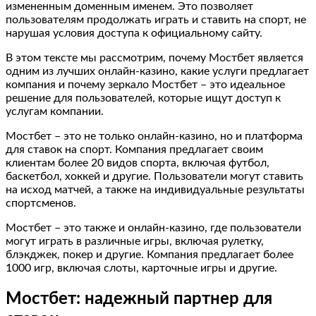
измененным доменным именем. Это позволяет
пользователям продолжать играть и ставить на спорт, не
нарушая условия доступа к официальному сайту.
В этом тексте мы рассмотрим, почему Мостбет является
одним из лучших онлайн-казино, какие услуги предлагает
компания и почему зеркало Мостбет – это идеальное
решение для пользователей, которые ищут доступ к
услугам компании.
Мостбет – это не только онлайн-казино, но и платформа
для ставок на спорт. Компания предлагает своим
клиентам более 20 видов спорта, включая футбол,
баскетбол, хоккей и другие. Пользователи могут ставить
на исход матчей, а также на индивидуальные результаты
спортсменов.
Мостбет – это также и онлайн-казино, где пользователи
могут играть в различные игры, включая рулетку,
блэкджек, покер и другие. Компания предлагает более
1000 игр, включая слоты, карточные игры и другие.
Мостбет: надежный партнер для