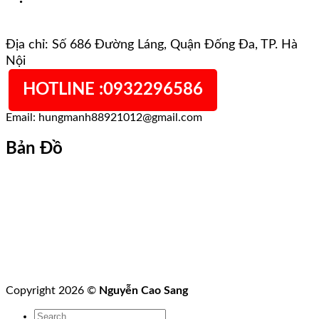
Địa chỉ: Số 686 Đường Láng, Quận Đống Đa, TP. Hà
Nội
HOTLINE :0932296586
Email: hungmanh88921012@gmail.com
Bản Đồ
Copyright 2026 ©
Nguyễn Cao Sang