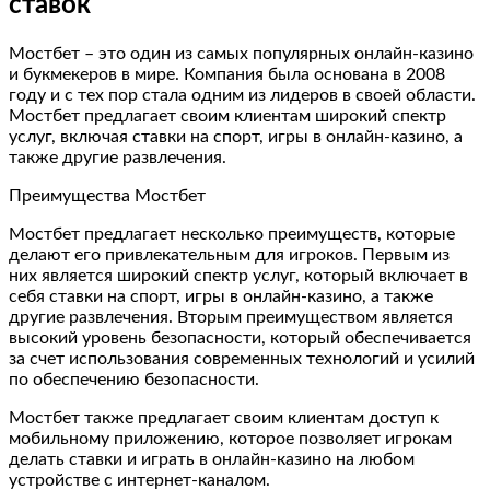
ставок
Мостбет – это один из самых популярных онлайн-казино
и букмекеров в мире. Компания была основана в 2008
году и с тех пор стала одним из лидеров в своей области.
Мостбет предлагает своим клиентам широкий спектр
услуг, включая ставки на спорт, игры в онлайн-казино, а
также другие развлечения.
Преимущества Мостбет
Мостбет предлагает несколько преимуществ, которые
делают его привлекательным для игроков. Первым из
них является широкий спектр услуг, который включает в
себя ставки на спорт, игры в онлайн-казино, а также
другие развлечения. Вторым преимуществом является
высокий уровень безопасности, который обеспечивается
за счет использования современных технологий и усилий
по обеспечению безопасности.
Мостбет также предлагает своим клиентам доступ к
мобильному приложению, которое позволяет игрокам
делать ставки и играть в онлайн-казино на любом
устройстве с интернет-каналом.