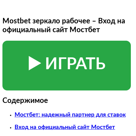
Mostbet зеркало рабочее – Вход на
официальный сайт Мостбет
▶️ ИГРАТЬ
Содержимое
Мостбет: надежный партнер для ставок
Вход на официальный сайт Мостбет