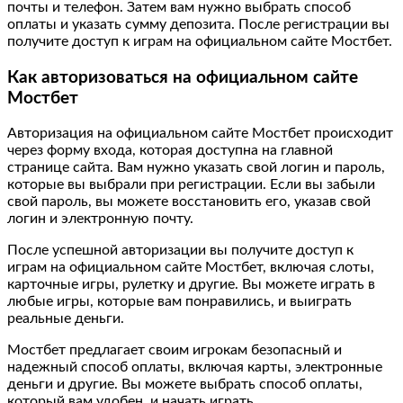
почты и телефон. Затем вам нужно выбрать способ
оплаты и указать сумму депозита. После регистрации вы
получите доступ к играм на официальном сайте Мостбет.
Как авторизоваться на официальном сайте
Мостбет
Авторизация на официальном сайте Мостбет происходит
через форму входа, которая доступна на главной
странице сайта. Вам нужно указать свой логин и пароль,
которые вы выбрали при регистрации. Если вы забыли
свой пароль, вы можете восстановить его, указав свой
логин и электронную почту.
После успешной авторизации вы получите доступ к
играм на официальном сайте Мостбет, включая слоты,
карточные игры, рулетку и другие. Вы можете играть в
любые игры, которые вам понравились, и выиграть
реальные деньги.
Мостбет предлагает своим игрокам безопасный и
надежный способ оплаты, включая карты, электронные
деньги и другие. Вы можете выбрать способ оплаты,
который вам удобен, и начать играть.