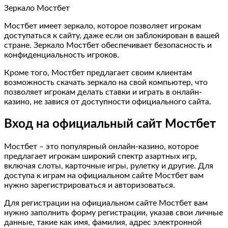
Зеркало Мостбет
Мостбет имеет зеркало, которое позволяет игрокам
доступаться к сайту, даже если он заблокирован в вашей
стране. Зеркало Мостбет обеспечивает безопасность и
конфиденциальность игроков.
Кроме того, Мостбет предлагает своим клиентам
возможность скачать зеркало на свой компьютер, что
позволяет игрокам делать ставки и играть в онлайн-
казино, не завися от доступности официального сайта.
Вход на официальный сайт Мостбет
Мостбет – это популярный онлайн-казино, которое
предлагает игрокам широкий спектр азартных игр,
включая слоты, карточные игры, рулетку и другие. Для
доступа к играм на официальном сайте Мостбет вам
нужно зарегистрироваться и авторизоваться.
Для регистрации на официальном сайте Мостбет вам
нужно заполнить форму регистрации, указав свои личные
данные, такие как имя, фамилия, адрес электронной