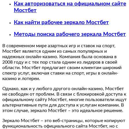
Как авторизоваться на официальном сайте
Мостбет
Как найти рабочее зеркало Мостбет
Методы поиска рабочего зеркала Мостбет
В современном мире азартных игр и ставок на спорт,
Мостбет является одним из самых популярных и
надежных онлайн-казино. Компания была основана в
2008 году и с тех пор стала одним из лидеров в своей
области. Мостбет предлагает своим клиентам широкий
спектр услуг, включая ставки на спорт, игры в онлайн-
казино и лотереи.
Однако, как и у любого другого онлайн-казино, Мостбет
не свободен от проблем. В связи с блокировкой доступа к
официальному сайту Мостбет, многие пользователи ищут
альтернативные пути для доступа к услугам компании. В
этом случае, зеркало Мостбет – это идеальное решение.
Зеркало Мостбет – это веб-страницы, которые копируют
функциональность официального сайта Мостбет, но с