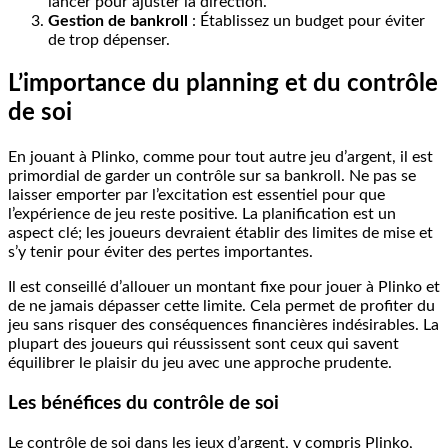
lancer pour ajuster la direction.
Gestion de bankroll
: Établissez un budget pour éviter
de trop dépenser.
L’importance du planning et du contrôle
de soi
En jouant à Plinko, comme pour tout autre jeu d’argent, il est
primordial de garder un contrôle sur sa bankroll. Ne pas se
laisser emporter par l’excitation est essentiel pour que
l’expérience de jeu reste positive. La planification est un
aspect clé; les joueurs devraient établir des limites de mise et
s’y tenir pour éviter des pertes importantes.
Il est conseillé d’allouer un montant fixe pour jouer à Plinko et
de ne jamais dépasser cette limite. Cela permet de profiter du
jeu sans risquer des conséquences financières indésirables. La
plupart des joueurs qui réussissent sont ceux qui savent
équilibrer le plaisir du jeu avec une approche prudente.
Les bénéfices du contrôle de soi
Le contrôle de soi dans les jeux d’argent, y compris Plinko,