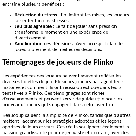
entraîne plusieurs bénéfices :
Réduction du stress
: En limitant les mises, les joueurs
se sentent moins stressés.
Jeu plus agréable
: Le fait de jouer sans pression
transforme le moment en une expérience de
divertissement.
Amélioration des décisions
: Avec un esprit clair, les
joueurs prennent de meilleures décisions.
Témoignages de joueurs de Plinko
Les expériences des joueurs peuvent souvent refléter les
diverses facettes du jeu. Plusieurs joueurs partagent leurs
histoires et comment ils ont réussi ou échoué dans leurs
tentatives à Plinko. Ces témoignages sont riches
d’enseignements et peuvent servir de guide utile pour les
nouveaux joueurs qui s’engagent dans cette aventure.
Beaucoup saluent la simplicité de Plinko, tandis que d’autres
mettent l’accent sur les stratégies adoptées et les leçons
apprises de leurs erreurs. Ces récits soulignent également la
passion grandissante pour ce jeu vaste et excitant, avec des