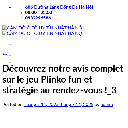
Skip
686 Đường Láng Đống Đa Hà Nội
to
08:00 - 22:00
content
0932296586
HOME
Post
CẦM ĐỒ Ô TÔ
Découvrez notre avis complet
CẦM ĐỒ XE MÁY
sur le jeu Plinko fun et
CẦM ĐỒ ĐIỆN THOẠI
CẦM ĐỒ LAPTOP
stratégie au rendez-vous !_3
Posted on
Tháng 7 14, 2025
Tháng 7 14, 2025
by
admin