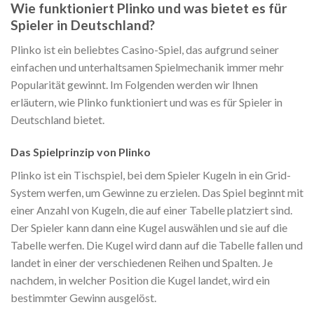
Wie funktioniert Plinko und was bietet es für
Spieler in Deutschland?
Plinko ist ein beliebtes Casino-Spiel, das aufgrund seiner
einfachen und unterhaltsamen Spielmechanik immer mehr
Popularität gewinnt. Im Folgenden werden wir Ihnen
erläutern, wie Plinko funktioniert und was es für Spieler in
Deutschland bietet.
Das Spielprinzip von Plinko
Plinko ist ein Tischspiel, bei dem Spieler Kugeln in ein Grid-
System werfen, um Gewinne zu erzielen. Das Spiel beginnt mit
einer Anzahl von Kugeln, die auf einer Tabelle platziert sind.
Der Spieler kann dann eine Kugel auswählen und sie auf die
Tabelle werfen. Die Kugel wird dann auf die Tabelle fallen und
landet in einer der verschiedenen Reihen und Spalten. Je
nachdem, in welcher Position die Kugel landet, wird ein
bestimmter Gewinn ausgelöst.