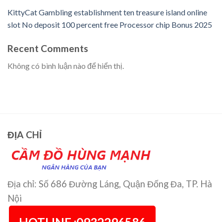
KittyCat Gambling establishment ten treasure island online
slot No deposit 100 percent free Processor chip Bonus 2025
Recent Comments
Không có bình luận nào để hiển thị.
ĐỊA CHỈ
Địa chỉ: Số 686 Đường Láng, Quận Đống Đa, TP. Hà
Nội