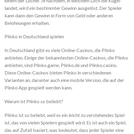
einem der Löcher. Je nachdem, in welchem Loch die Kugel
landet, wird ein bestimmter Gewinn ausgelöst. Der Spieler
kann dann den Gewinn in Form von Geld oder anderen
Belohnungen erhalten.
Plinko in Deutschland spielen
In Deutschland gibt es viele Online-Casinos, die Plinko
anbieten. Einige der bekanntesten Online-Casinos, die Plinko
anbieten, sind Plinko.game, Plinko.de und Plinko.casino.
Diese Online-Casinos bieten Plinko in verschiedenen
Varianten an, darunter auch eine mobile Version, die auf der
Plinko App gespielt werden kann.
Warum ist Plinko so beliebt?
Plinko ist so beliebt, weil es ein leicht zu verstehendes Spiel
ist, das von vielen Spielern gespielt wird. Es ist auch ein Spiel,
das auf Zufall basiert, was bedeutet, dass jeder Spieler eine