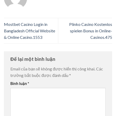
Mostbet Casino Login in
Plinko Casino Kostenlos
Bangladesh Official Website
spielen Bonus in Online-
& Online Casino.1553
Casinos.475
Để lại một bình luận
Email của bạn sẽ không được hiển thị công khai.
Các
trường bắt buộc được đánh dấu
*
Bình luận
*