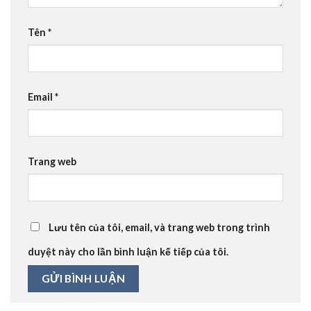
Tên
*
Email
*
Trang web
Lưu tên của tôi, email, và trang web trong trình
duyệt này cho lần bình luận kế tiếp của tôi.