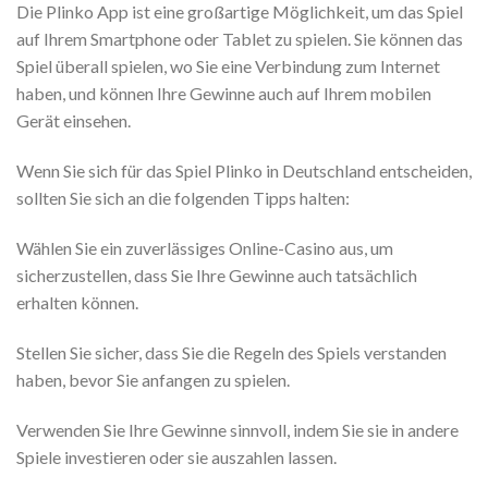
Die Plinko App ist eine großartige Möglichkeit, um das Spiel
auf Ihrem Smartphone oder Tablet zu spielen. Sie können das
Spiel überall spielen, wo Sie eine Verbindung zum Internet
haben, und können Ihre Gewinne auch auf Ihrem mobilen
Gerät einsehen.
Wenn Sie sich für das Spiel Plinko in Deutschland entscheiden,
sollten Sie sich an die folgenden Tipps halten:
Wählen Sie ein zuverlässiges Online-Casino aus, um
sicherzustellen, dass Sie Ihre Gewinne auch tatsächlich
erhalten können.
Stellen Sie sicher, dass Sie die Regeln des Spiels verstanden
haben, bevor Sie anfangen zu spielen.
Verwenden Sie Ihre Gewinne sinnvoll, indem Sie sie in andere
Spiele investieren oder sie auszahlen lassen.