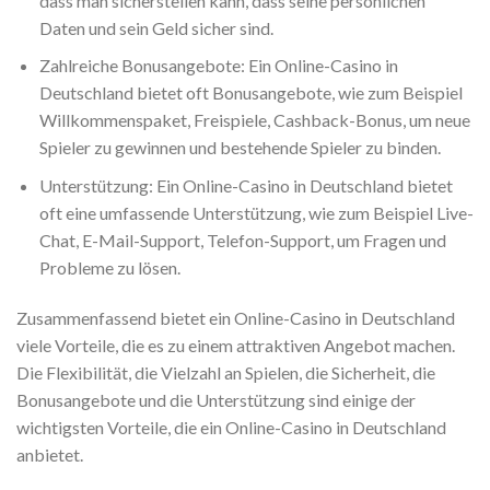
dass man sicherstellen kann, dass seine persönlichen
Daten und sein Geld sicher sind.
Zahlreiche Bonusangebote: Ein Online-Casino in
Deutschland bietet oft Bonusangebote, wie zum Beispiel
Willkommenspaket, Freispiele, Cashback-Bonus, um neue
Spieler zu gewinnen und bestehende Spieler zu binden.
Unterstützung: Ein Online-Casino in Deutschland bietet
oft eine umfassende Unterstützung, wie zum Beispiel Live-
Chat, E-Mail-Support, Telefon-Support, um Fragen und
Probleme zu lösen.
Zusammenfassend bietet ein Online-Casino in Deutschland
viele Vorteile, die es zu einem attraktiven Angebot machen.
Die Flexibilität, die Vielzahl an Spielen, die Sicherheit, die
Bonusangebote und die Unterstützung sind einige der
wichtigsten Vorteile, die ein Online-Casino in Deutschland
anbietet.