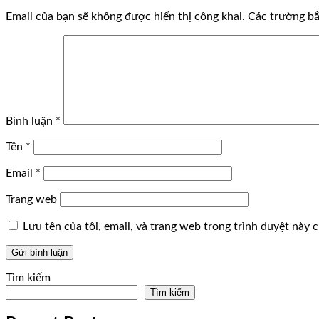
Email của bạn sẽ không được hiển thị công khai.
Các trường b
Bình luận
*
Tên
*
Email
*
Trang web
Lưu tên của tôi, email, và trang web trong trình duyệt này ch
Tìm kiếm
Tìm kiếm