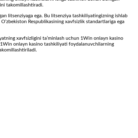
ini takomillashtiradi.
an litsenziyaga ega. Bu litsenziya tashkiliyatingizning ishlab
ti O‘zbekiston Respublikasining xavfsizlik standartlariga ega
liyatning xavfsizligini ta’minlash uchun 1Win onlayn kasino
a. 1Win onlayn kasino tashkiliyati foydalanuvchilarning
akomillashtiriladi.