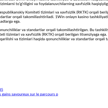
tizimlarni to’g’riligini va foydalanuvchilarning xavfsizlik haqiqiylig
publikanskiy Komiteti tizimlari va xavfsizlik (RKTK) orqali berilg
andartlar orqali takomillashtiriladi. 1Win onlayn kasino tashkiliya
sadlarga ega.
onunchiliklar va standartlar orqali takomillashtirilgan. Bu tashki
ti tizimlari va xavfsizlik (RKTK) orqali berilgan litsenziyaga eg
arilishi va tizimlari haqida qonunchiliklar va standartlar orqali t
35
es gains savoureux sur le parcours p