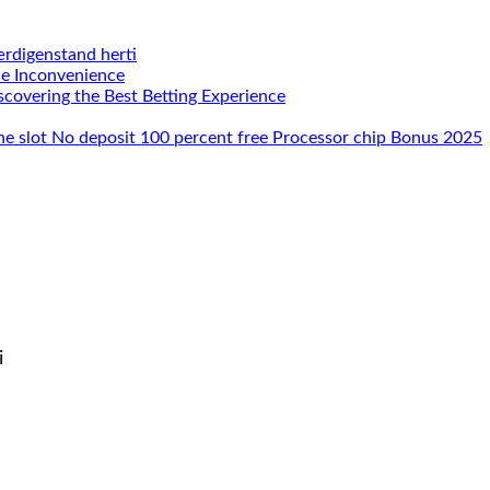
ærdigenstand herti
e Inconvenience
covering the Best Betting Experience
ine slot No deposit 100 percent free Processor chip Bonus 2025
i