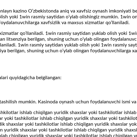
nlayn kazino O‘zbekistonda aniq va xavfsiz oynash imkoniyati ber
olish yoki 1win rasmiy saytidan o‘ylab olishingiz mumkin. 1win o
foydalanuvchilarga xavfsizlik va maxsus xizmatlar qo‘llaniladi.
izmatlar qo‘llaniladi. 1win rasmiy saytidan yuklab olish yoki 1w
an litsenziya berilgan, shuning uchun o‘ylab olingan foydalanuvch
llaniladi. 1win rasmiy saytidan yuklab olish yoki 1win rasmiy sa
iya berilgan, shuning uchun o‘ylab olingan foydalanuvchilarga xav
alari quyidagicha belgilangan:
r tashilish mumkin. Kasinoda oynash uchun foydalanuvchi ismi va
lotlar ishlab chiqilgan yuridik shaxslar yoki tashkilotlar ishlab 
r yoki tashkilotlar ishlab chiqilgan yuridik shaxslar yoki tashkilot
dik shaxslar yoki tashkilotlar ishlab chiqilgan yuridik shaxslar yoki
an yuridik shaxslar yoki tashkilotlar ishlab chiqilgan yuridik shaxs
shlab chiqilgan yuridik shaxslar yoki tashkilotlar ishlab chiqilgan y