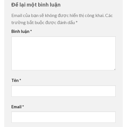
Để lại một bình luận
Email của bạn sẽ không được hiển thị công khai.
Các
trường bắt buộc được đánh dấu
*
Bình luận
*
Tên
*
Email
*