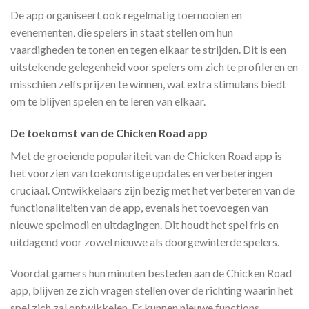
De app organiseert ook regelmatig toernooien en
evenementen, die spelers in staat stellen om hun
vaardigheden te tonen en tegen elkaar te strijden. Dit is een
uitstekende gelegenheid voor spelers om zich te profileren en
misschien zelfs prijzen te winnen, wat extra stimulans biedt
om te blijven spelen en te leren van elkaar.
De toekomst van de Chicken Road app
Met de groeiende populariteit van de Chicken Road app is
het voorzien van toekomstige updates en verbeteringen
cruciaal. Ontwikkelaars zijn bezig met het verbeteren van de
functionaliteiten van de app, evenals het toevoegen van
nieuwe spelmodi en uitdagingen. Dit houdt het spel fris en
uitdagend voor zowel nieuwe als doorgewinterde spelers.
Voordat gamers hun minuten besteden aan de Chicken Road
app, blijven ze zich vragen stellen over de richting waarin het
spel zich zal ontwikkelen. Er kunnen nieuwe functions