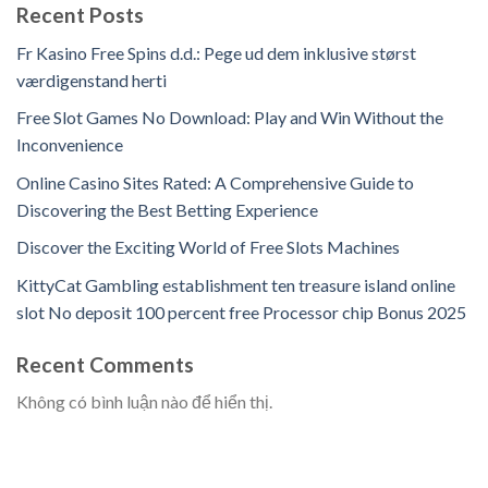
Recent Posts
Fr Kasino Free Spins d.d.: Pege ud dem inklusive størst
værdigenstand herti
Free Slot Games No Download: Play and Win Without the
Inconvenience
Online Casino Sites Rated: A Comprehensive Guide to
Discovering the Best Betting Experience
Discover the Exciting World of Free Slots Machines
KittyCat Gambling establishment ten treasure island online
slot No deposit 100 percent free Processor chip Bonus 2025
Recent Comments
Không có bình luận nào để hiển thị.