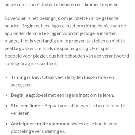
helpen om risico’s beter te beheren en slimmer te spelen.
Bovendien is het belangrijk om je inzetten in de gaten te
houden. Begin met een lagere inzet om de mechanics van de
app onder de knie te krijgen voordat je hogere inzetten
plaatst. Het is verstandig om je grenzen te stellen en niet te
veel te gokken, zelfs als de spanning stijgt. Het spel is
bedoeld voor plezier, dus het behouden van een verantwoord
speelgedrag is essentieel.
Timing is key:
Observeer de tijden tussen falen en
successen.
Begin laag:
Speel met een lagere inzet om te leren.
Stel een limiet:
Bepaal vooraf hoeveel je bereid bent te
verliezen.
Anticipeer op de vlammen:
Wees op je hoede voor
plotselinge veranderingen.