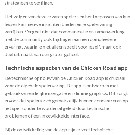
strategieën te verfijnen.
Het volgen van deze ervaren spelers en het toepassen van hun
lessen kan nieuwe inzichten bieden en je spelervaring
verrijken. Vergeet niet dat communicatie en samenwerking
met de community ook bijdragen aan een compleetere
ervaring, waarin je niet alleen speelt voor jezelf, maar ook
deel uitmaakt van een groter geheel.
Technische aspecten van de Chicken Road app
De technische opbouw van de Chicken Road app is cruciaal
voor de algehele spelervaring. De app is ontworpen met
gebruiksvriendelijke navigatie en slimme graphics. Dit zorgt
ervoor dat spelers zich gemakkelijk kunnen concentreren op
het spel zonder te worden afgeleid door technische
problemen of een ingewikkelde interface.
Bij de ontwikkeling van de app zijn er veel technische