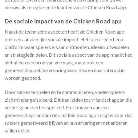
nieuwe als terugkerende klanten van de Chicken Road app.
De sociale impact van de Chicken Road app
Naast de technische aspecten heeft de Chicken Road app
ook een aanzienlijke sociale impact. Het spel creëert een
platform waar spelers elkaar ontmoeten, ideeën uitwisselen
en strategieën delen. Dit sociale aspect van de app maakt het
niet alleen een bron van vermaak, maar ook een
gemeenschappelijke ervaring waar deuren naar interactie
worden geopend.
Door samen te spelen en te communiceren, voelen spelers
zich minder geïsoleerd. Dit kan leiden tot vriendschappen die
verder gaan dan het spel zelf. Het bouwen aan een
gemeenschap rondom de Chicken Road app zorgt ervoor dat
spelers gemotiveerd blijven en hun ervaringen met anderen
willen delen.