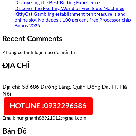
Discovering the Best Betting Experience
Discover the Exciting World of Free Slots Machines
KittyCat Gambling establishment ten treasure island
online slot No deposit 100 percent free Processor chip
Bonus 2025
Recent Comments
Không có bình luận nào để hiển thị.
ĐỊA CHỈ
Địa chỉ: Số 686 Đường Láng, Quận Đống Đa, TP. Hà
Nội
HOTLINE :0932296586
Email: hungmanh88921012@gmail.com
Bản Đồ