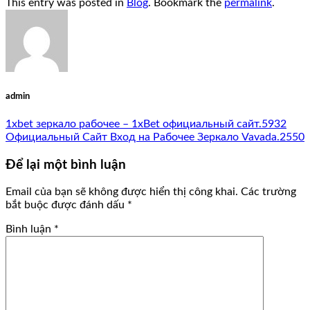
This entry was posted in
Blog
. Bookmark the
permalink
.
admin
1xbet зеркало рабочее – 1xBet официальный сайт.5932
Официальный Сайт Вход на Рабочее Зеркало Vavada.2550
Để lại một bình luận
Email của bạn sẽ không được hiển thị công khai.
Các trường
bắt buộc được đánh dấu
*
Bình luận
*