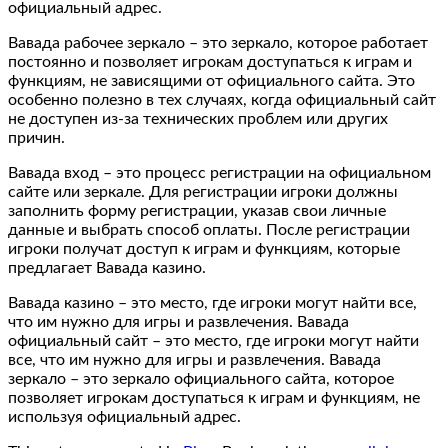
официальный адрес.
Вавада рабочее зеркало – это зеркало, которое работает
постоянно и позволяет игрокам доступаться к играм и
функциям, не зависящими от официального сайта. Это
особенно полезно в тех случаях, когда официальный сайт
не доступен из-за технических проблем или других
причин.
Вавада вход – это процесс регистрации на официальном
сайте или зеркале. Для регистрации игроки должны
заполнить форму регистрации, указав свои личные
данные и выбрать способ оплаты. После регистрации
игроки получат доступ к играм и функциям, которые
предлагает Вавада казино.
Вавада казино – это место, где игроки могут найти все,
что им нужно для игры и развлечения. Вавада
официальный сайт – это место, где игроки могут найти
все, что им нужно для игры и развлечения. Вавада
зеркало – это зеркало официального сайта, которое
позволяет игрокам доступаться к играм и функциям, не
используя официальный адрес.