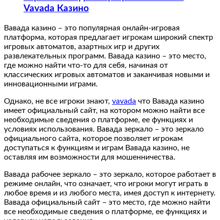
Vavada Казино
Вавада казино – это популярная онлайн-игровая
платформа, которая предлагает игрокам широкий спектр
игровых автоматов, азартных игр и других
развлекательных программ. Вавада казино – это место,
где можно найти что-то для себя, начиная от
классических игровых автоматов и заканчивая новыми и
инновационными играми.
Однако, не все игроки знают,
vavada
что Вавада казино
имеет официальный сайт, на котором можно найти все
необходимые сведения о платформе, ее функциях и
условиях использования. Вавада зеркало – это зеркало
официального сайта, которое позволяет игрокам
доступаться к функциям и играм Вавада казино, не
оставляя им возможности для мошенничества.
Вавада рабочее зеркало – это зеркало, которое работает в
режиме онлайн, что означает, что игроки могут играть в
любое время и из любого места, имея доступ к интернету.
Вавада официальный сайт – это место, где можно найти
все необходимые сведения о платформе, ее функциях и