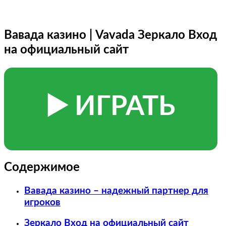
Вавада казино | Vavada Зеркало Вход
на официальный сайт
▶️ ИГРАТЬ
Содержимое
Вавада казино – надежный партнер для
игроков
Зеркало Вход на официальный сайт