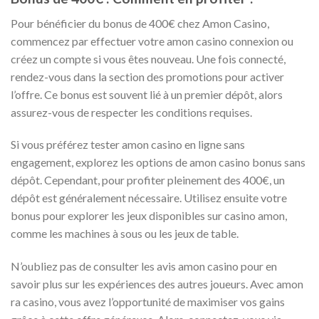
Pour bénéficier du bonus de 400€ chez Amon Casino,
commencez par effectuer votre amon casino connexion ou
créez un compte si vous êtes nouveau. Une fois connecté,
rendez-vous dans la section des promotions pour activer
l’offre. Ce bonus est souvent lié à un premier dépôt, alors
assurez-vous de respecter les conditions requises.
Si vous préférez tester amon casino en ligne sans
engagement, explorez les options de amon casino bonus sans
dépôt. Cependant, pour profiter pleinement des 400€, un
dépôt est généralement nécessaire. Utilisez ensuite votre
bonus pour explorer les jeux disponibles sur casino amon,
comme les machines à sous ou les jeux de table.
N’oubliez pas de consulter les avis amon casino pour en
savoir plus sur les expériences des autres joueurs. Avec amon
ra casino, vous avez l’opportunité de maximiser vos gains