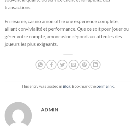
transactions.
En résumé, casino amon offre une expérience complète,
alliant convivialité et performance. Que ce soit pour jouer ou
gérer votre compte, amoncasino répond aux attentes des
joueurs les plus exigeants.
This entry was posted in
Blog
. Bookmark the
permalink
.
ADMIN