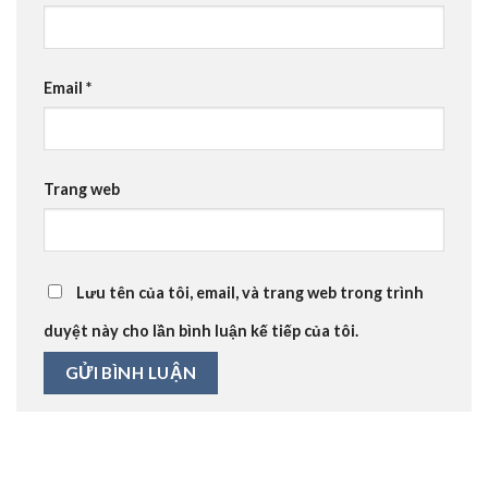
Email
*
Trang web
Lưu tên của tôi, email, và trang web trong trình
duyệt này cho lần bình luận kế tiếp của tôi.