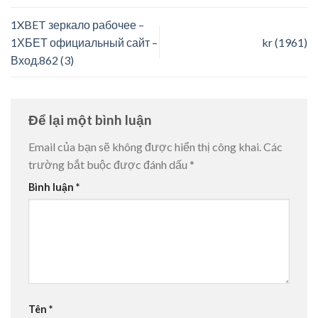
1XBET зеркало рабочее –
1ХБЕТ официальный сайт –
kr (1961)
Вход.862 (3)
Để lại một bình luận
Email của bạn sẽ không được hiển thị công khai.
Các
trường bắt buộc được đánh dấu
*
Bình luận
*
Tên
*