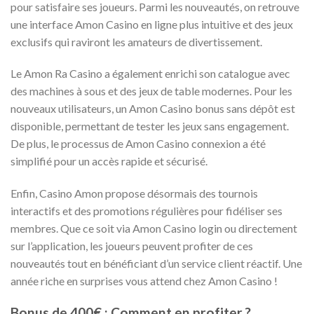
pour satisfaire ses joueurs. Parmi les nouveautés, on retrouve
une interface Amon Casino en ligne plus intuitive et des jeux
exclusifs qui raviront les amateurs de divertissement.
Le Amon Ra Casino a également enrichi son catalogue avec
des machines à sous et des jeux de table modernes. Pour les
nouveaux utilisateurs, un Amon Casino bonus sans dépôt est
disponible, permettant de tester les jeux sans engagement.
De plus, le processus de Amon Casino connexion a été
simplifié pour un accès rapide et sécurisé.
Enfin, Casino Amon propose désormais des tournois
interactifs et des promotions régulières pour fidéliser ses
membres. Que ce soit via Amon Casino login ou directement
sur l’application, les joueurs peuvent profiter de ces
nouveautés tout en bénéficiant d’un service client réactif. Une
année riche en surprises vous attend chez Amon Casino !
Bonus de 400€ : Comment en profiter ?