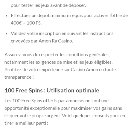
pour tester les jeux avant de déposer.
Effectuez un dépôt minimum requis pour activer l’offre de
400€ + 100 FS.
Validez votre inscription en suivant les instructions
envoyées par Amon Ra Casino.
Assurez-vous de respecter les conditions générales,
notamment les exigences de mise et les jeux éligibles.
Profitez de votre expérience sur Casino Amon en toute
transparence !
100 Free Spins : Utilisation optimale
Les 100 Free Spins offerts par amoncasino sont une
opportunité exceptionnelle pour maximiser vos gains sans
risquer votre propre argent. Voici quelques conseils pour en
tirer le meilleur parti :