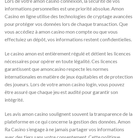
Lors de votre amon casino connexion, la sécurité de vos
informations personnelles est une priorité absolue. Amon
Casino en ligne utilise des technologies de cryptage avancées
pour protéger vos données lors de chaque transaction. Que
vous accédiez à amon casino mon compte ou que vous
effectuiez un dépôt, vos informations restent confidentielles.
Le casino amon est entièrement régulé et détient les licences
nécessaires pour opérer en toute légalité. Ces licences
garantissent que amoncasino respecte les normes
internationales en matière de jeux équitables et de protection
des joueurs. Lors de votre amon casino login, vous pouvez
être assuré que chaque jeu est audité pour garantir son
intégrité.
Les avis amon casino soulignent souvent la transparence de la
plateforme en ce qui concerne la gestion des données. Amon
Ra Casino s’engage à ne jamais partager vos informations
avec des tiers sans votre consentement. Cette politique