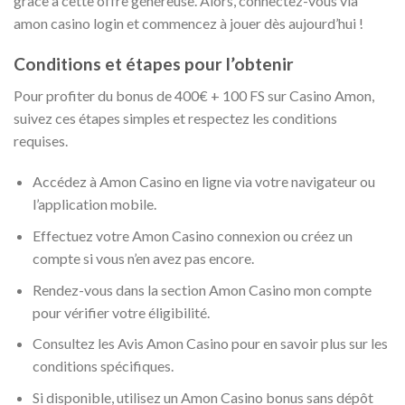
grâce à cette offre généreuse. Alors, connectez-vous via
amon casino login et commencez à jouer dès aujourd’hui !
Conditions et étapes pour l’obtenir
Pour profiter du bonus de 400€ + 100 FS sur Casino Amon,
suivez ces étapes simples et respectez les conditions
requises.
Accédez à Amon Casino en ligne via votre navigateur ou
l’application mobile.
Effectuez votre Amon Casino connexion ou créez un
compte si vous n’en avez pas encore.
Rendez-vous dans la section Amon Casino mon compte
pour vérifier votre éligibilité.
Consultez les Avis Amon Casino pour en savoir plus sur les
conditions spécifiques.
Si disponible, utilisez un Amon Casino bonus sans dépôt