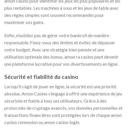
amon casino pour identifier les jeux les plus populaires et les
plus rentables. Les machines à sous et les jeux de table avec
des règles simples sont souvent recommandés pour
maximiser vos gains.
Enfin, n’oubliez pas de gérer votre bankroll de manière
responsable. Fixez-vous des limites et évitez de dépasser
votre budget. Avec une stratégie bien pensée et une
utilisation optimale des bonus, amon ra casino peut devenir
une plateforme lucrative pour vos divertissements en ligne.
Sécurité et fiabilité du casino
Lorsqu’il s’agit de jouer en ligne, la sécurité est une priorité
absolue. Amon Casino s’engage à offrir une expérience de jeu
sécurisée et fiable à tous ses utilisateurs. Grâce à des
protocoles de cryptage avancés, vos données personnelles et
transactions financières sont protégées lors de chaque amon
casino connexion ou amon casino login.