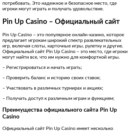
потребовать. Это надежное и безопасное место, где
игроки могут играть и получать удовольствие.
Pin Up Casino – Официальный сайт
Pin Up Casino – это популярное онлайн-казино, которое
предлагает игрокам широкий спектр развлекательных
игр, включая слоты, карточные игры, рулетку и другие.
Официальный сайт Pin Up Casino – это место, где игроки
могут найти все, что им нужно для комфортной игры.
– Регистрироваться и начать играть;
– Проверить баланс и историю своих ставок;
– Участвовать в различных турнирах и акциях;
– Получать доступ к различным играм и функциям;
Преимущества официального сайта Pin Up
Casino
Официальный сайт Pin Up Casino имеет несколько