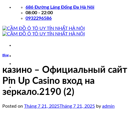
Skip
686 Đường Láng Đống Đa Hà Nội
to
08:00 - 22:00
content
0932296586
HOME
Blog
CẦM ĐỒ Ô TÔ
казино – Официальный сайт
CẦM ĐỒ XE MÁY
Pin Up Casino вход на
CẦM ĐỒ ĐIỆN THOẠI
CẦM ĐỒ LAPTOP
зеркало.2190 (2)
Posted on
Tháng 7 21, 2025
Tháng 7 21, 2025
by
admin