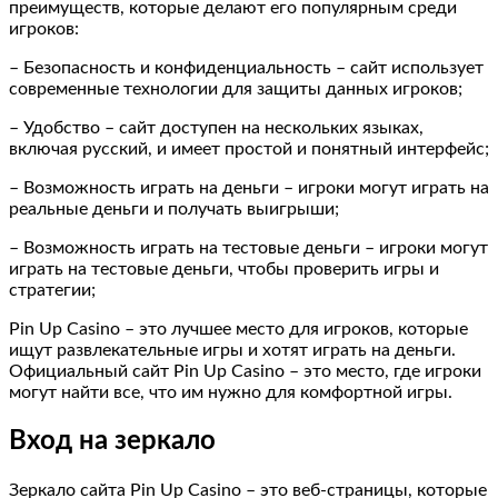
преимуществ, которые делают его популярным среди
игроков:
– Безопасность и конфиденциальность – сайт использует
современные технологии для защиты данных игроков;
– Удобство – сайт доступен на нескольких языках,
включая русский, и имеет простой и понятный интерфейс;
– Возможность играть на деньги – игроки могут играть на
реальные деньги и получать выигрыши;
– Возможность играть на тестовые деньги – игроки могут
играть на тестовые деньги, чтобы проверить игры и
стратегии;
Pin Up Casino – это лучшее место для игроков, которые
ищут развлекательные игры и хотят играть на деньги.
Официальный сайт Pin Up Casino – это место, где игроки
могут найти все, что им нужно для комфортной игры.
Вход на зеркало
Зеркало сайта Pin Up Casino – это веб-страницы, которые