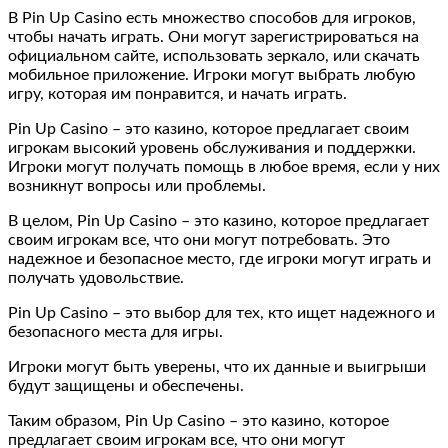
В Pin Up Casino есть множество способов для игроков,
чтобы начать играть. Они могут зарегистрироваться на
официальном сайте, использовать зеркало, или скачать
мобильное приложение. Игроки могут выбрать любую
игру, которая им понравится, и начать играть.
Pin Up Casino – это казино, которое предлагает своим
игрокам высокий уровень обслуживания и поддержки.
Игроки могут получать помощь в любое время, если у них
возникнут вопросы или проблемы.
В целом, Pin Up Casino – это казино, которое предлагает
своим игрокам все, что они могут потребовать. Это
надежное и безопасное место, где игроки могут играть и
получать удовольствие.
Pin Up Casino – это выбор для тех, кто ищет надежного и
безопасного места для игры.
Игроки могут быть уверены, что их данные и выигрыши
будут защищены и обеспечены.
Таким образом, Pin Up Casino – это казино, которое
предлагает своим игрокам все, что они могут