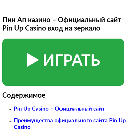
Пин Ап казино – Официальный сайт
Pin Up Casino вход на зеркало
▶️ ИГРАТЬ
Содержимое
Pin Up Casino – Официальный сайт
Преимущества официального сайта Pin Up
Casino