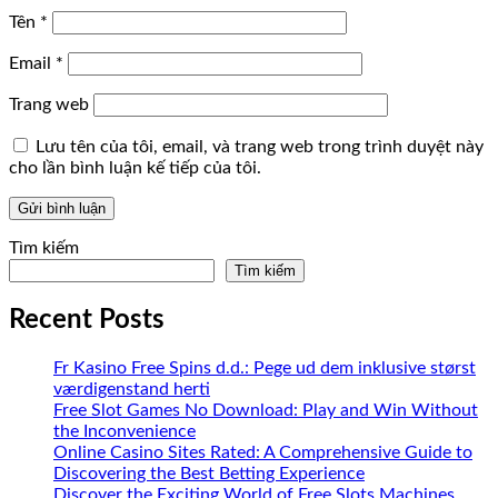
Tên
*
Email
*
Trang web
Lưu tên của tôi, email, và trang web trong trình duyệt này
cho lần bình luận kế tiếp của tôi.
Tìm kiếm
Tìm kiếm
Recent Posts
Fr Kasino Free Spins d.d.: Pege ud dem inklusive størst
værdigenstand herti
Free Slot Games No Download: Play and Win Without
the Inconvenience
Online Casino Sites Rated: A Comprehensive Guide to
Discovering the Best Betting Experience
Discover the Exciting World of Free Slots Machines