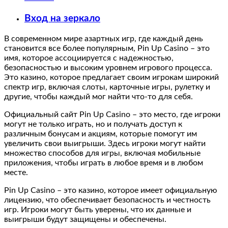
Вход на зеркало
В современном мире азартных игр, где каждый день
становится все более популярным, Pin Up Casino – это
имя, которое ассоциируется с надежностью,
безопасностью и высоким уровнем игрового процесса.
Это казино, которое предлагает своим игрокам широкий
спектр игр, включая слоты, карточные игры, рулетку и
другие, чтобы каждый мог найти что-то для себя.
Официальный сайт Pin Up Casino – это место, где игроки
могут не только играть, но и получать доступ к
различным бонусам и акциям, которые помогут им
увеличить свои выигрыши. Здесь игроки могут найти
множество способов для игры, включая мобильные
приложения, чтобы играть в любое время и в любом
месте.
Pin Up Casino – это казино, которое имеет официальную
лицензию, что обеспечивает безопасность и честность
игр. Игроки могут быть уверены, что их данные и
выигрыши будут защищены и обеспечены.