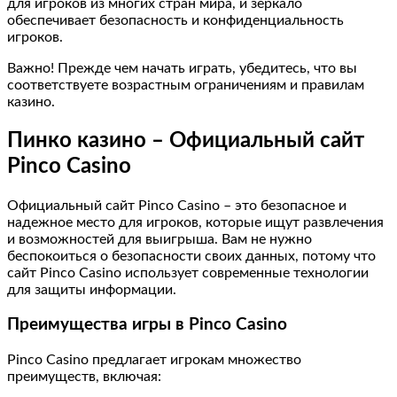
для игроков из многих стран мира, и зеркало
обеспечивает безопасность и конфиденциальность
игроков.
Важно! Прежде чем начать играть, убедитесь, что вы
соответствуете возрастным ограничениям и правилам
казино.
Пинко казино – Официальный сайт
Pinco Casino
Официальный сайт Pinco Casino – это безопасное и
надежное место для игроков, которые ищут развлечения
и возможностей для выигрыша. Вам не нужно
беспокоиться о безопасности своих данных, потому что
сайт Pinco Casino использует современные технологии
для защиты информации.
Преимущества игры в Pinco Casino
Pinco Casino предлагает игрокам множество
преимуществ, включая: