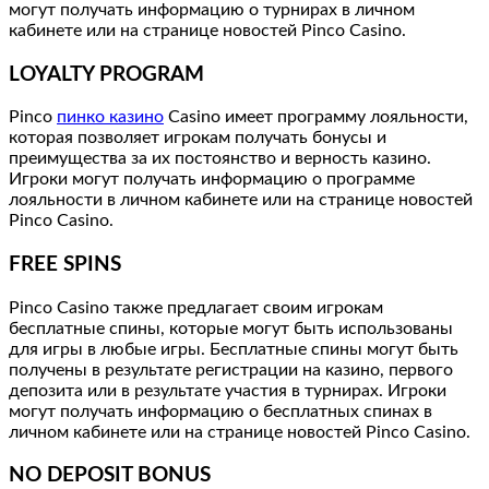
могут получать информацию о турнирах в личном
кабинете или на странице новостей Pinco Casino.
LOYALTY PROGRAM
Pinco
пинко казино
Casino имеет программу лояльности,
которая позволяет игрокам получать бонусы и
преимущества за их постоянство и верность казино.
Игроки могут получать информацию о программе
лояльности в личном кабинете или на странице новостей
Pinco Casino.
FREE SPINS
Pinco Casino также предлагает своим игрокам
бесплатные спины, которые могут быть использованы
для игры в любые игры. Бесплатные спины могут быть
получены в результате регистрации на казино, первого
депозита или в результате участия в турнирах. Игроки
могут получать информацию о бесплатных спинах в
личном кабинете или на странице новостей Pinco Casino.
NO DEPOSIT BONUS