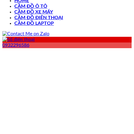
HOME
CẦM ĐỒ Ô TÔ
CẦM ĐỒ XE MÁY
CẦM ĐỒ ĐIỆN THOẠI
CẦM ĐỒ LAPTOP
0932296586