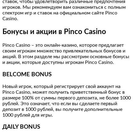
ставок, чтобы удовлетворить различные предпочтения
игроков. Мы рекомендуем вам ознакомиться с полным
спектром игр и ставок на официальном сайте Pinco
Casino.
Бонусы и акции в Pinco Casino
Pinco Casino – это онлайн-казино, которое предлагает
своим игрокам множество привлекательных бонусов и
акций. В этом разделе мы рассмотрим основные бонусы
и акции, которые доступны игрокам Pinco Casino.
ВELCOME BONUS
Новый игрок, который регистрирует свой аккаунт на
Pinco Casino, может получить приветственный бонус в
размере 100% от суммы первого депозита, не более 1000
рублей. Это означает, что если вы сделаете первый
депозит в 1000 рублей, вы получите дополнительные
1000 рублей для игры.
ДAILY BONUS