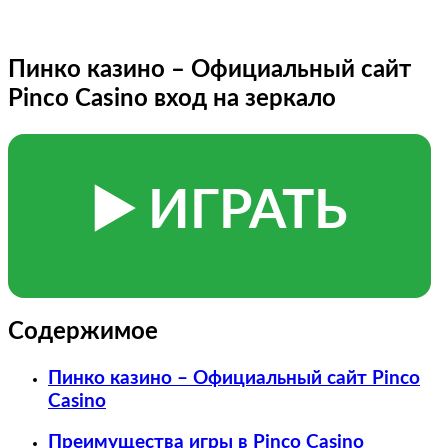
Пинко казино – Официальный сайт
Pinco Casino вход на зеркало
▶️ ИГРАТЬ
Содержимое
Пинко казино – Официальный сайт Pinco
Casino
Преимущества игры в Pinco Casino