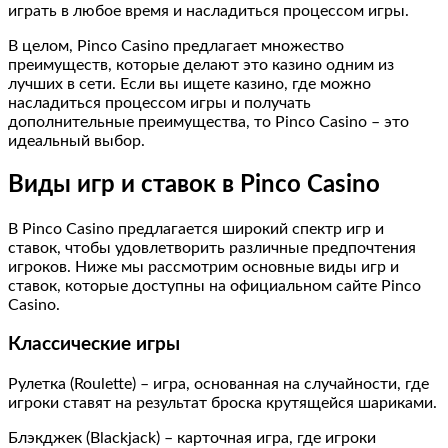
играть в любое время и насладиться процессом игры.
В целом, Pinco Casino предлагает множество
преимуществ, которые делают это казино одним из
лучших в сети. Если вы ищете казино, где можно
насладиться процессом игры и получать
дополнительные преимущества, то Pinco Casino – это
идеальный выбор.
Виды игр и ставок в Pinco Casino
В Pinco Casino предлагается широкий спектр игр и
ставок, чтобы удовлетворить различные предпочтения
игроков. Ниже мы рассмотрим основные виды игр и
ставок, которые доступны на официальном сайте Pinco
Casino.
Классические игры
Рулетка (Roulette) – игра, основанная на случайности, где
игроки ставят на результат броска крутящейся шариками.
Блэкджек (Blackjack) – карточная игра, где игроки