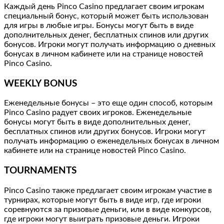
Каждый день Pinco Casino предлагает своим игрокам
специальный бонус, который может быть использован
для игры в любые игры. Бонусы могут быть в виде
дополнительных денег, бесплатных спинов или других
бонусов. Игроки могут получать информацию о дневных
бонусах в личном кабинете или на странице новостей
Pinco Casino.
WEEKLY BONUS
Еженедельные бонусы – это еще один способ, которым
Pinco Casino радует своих игроков. Еженедельные
бонусы могут быть в виде дополнительных денег,
бесплатных спинов или других бонусов. Игроки могут
получать информацию о еженедельных бонусах в личном
кабинете или на странице новостей Pinco Casino.
TOURNAMENTS
Pinco Casino также предлагает своим игрокам участие в
турнирах, которые могут быть в виде игр, где игроки
соревнуются за призовые деньги, или в виде конкурсов,
где игроки могут выиграть призовые деньги. Игроки