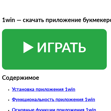
1win — скачать приложение букмекер
▶️ ИГРАТЬ
Содержимое
Установка приложения 1win
Функциональность приложения 1win
Основные функции приложения 1win