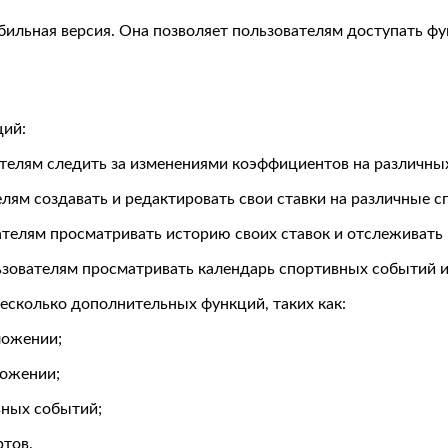
бильная версия. Она позволяет пользователям доступать ф
ций:
ателям следить за изменениями коэффициентов на различны
елям создавать и редактировать свои ставки на различные 
ателям просматривать историю своих ставок и отслеживать 
ьзователям просматривать календарь спортивных событий и
есколько дополнительных функций, таких как:
ложении;
ложении;
вных событий;
ртов.