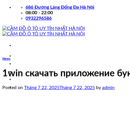
Skip
686 Đường Láng Đống Đa Hà Nội
to
08:00 - 22:00
content
0932296586
HOME
News
CẦM ĐỒ Ô TÔ
1win скачать приложение бу
CẦM ĐỒ XE MÁY
CẦM ĐỒ ĐIỆN THOẠI
CẦM ĐỒ LAPTOP
Posted on
Tháng 7 22, 2025
Tháng 7 22, 2025
by
admin