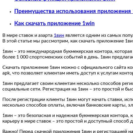
Преимущества использования приложения 
Как скачать приложение 1win
В мире ставок и азарта
1вин
является одним из самых попу
В этой статье мы рассмотрим, как скачать приложение 1вин
1вин – это международная букмекерская контора, которая 
более 1 000 спортсменских событий в день. 1вин предлагае
Скачать приложение 1вин можно с официального сайта ко
apk, что позволяет клиентам иметь доступ к услугам конт
1вин предлагает своим клиентам несколько способов реги
социальные сети. Регистрация на 1вин – это простой и бы
После регистрации клиенты 1вин могут начать ставки, исп
несколько способов оплаты, включая банковские карты, эл
1вин – это безопасная и надежная букмекерская контора, 
карьеру в мире ставок – это простой и доступный способ д
Важно! Перед скачкой приложения 1вин и регистрацией на