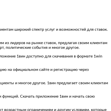
иентам широкий спектр услуг и возможностей для ставок.
им из лидеров на рынке ставок, предлагая своим клиентам
рт, политические события и многое другое.
ложение 1вин доступно для скачивания в формате 1win
цию на официальном сайте и регистрацию через
ициенты и многое другое. 1вин предлагает своим клиентам
 и функций. Скачать приложение 1вин и начать свою
ют возрастным ограничениям и другим условиям, которые