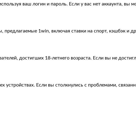
спользуя ваш логин и пароль. Если у вас нет аккаунта, вы 
, предлагаемые 1win, включая ставки на спорт, кэшбэк и д
ателей, достигших 18-летнего возраста. Если вы не достигл
ех устройствах. Если вы столкнулись с проблемами, связан