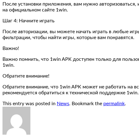
После установки приложения, вам нужно авторизоваться, и
на официальном сайте 1win.
Шаг 4: Начните играть
После авторизации, вы можете начать играть в любые игры
фильтрации, чтобы найти игры, которые вам понравятся.
Важно!
Важно помнить, что 1win APK доступен только для пользов
1win.
Обратите внимание!
Обратите внимание, что 1win APK может не работать на вс
рекомендуется обратиться к технической поддержке 1win.
This entry was posted in
News
. Bookmark the
permalink
.