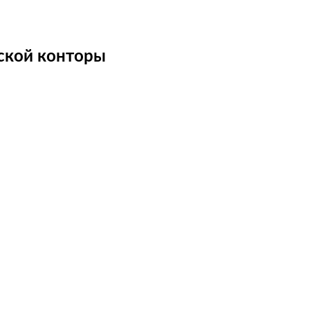
ской конторы