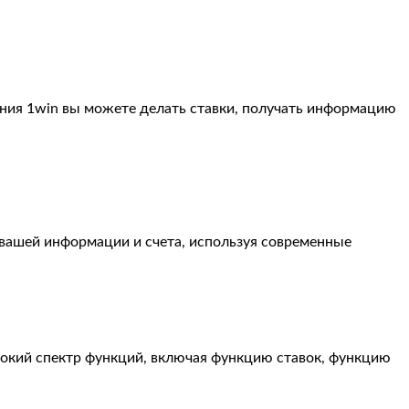
ия 1win вы можете делать ставки, получать информацию
вашей информации и счета, используя современные
окий спектр функций, включая функцию ставок, функцию