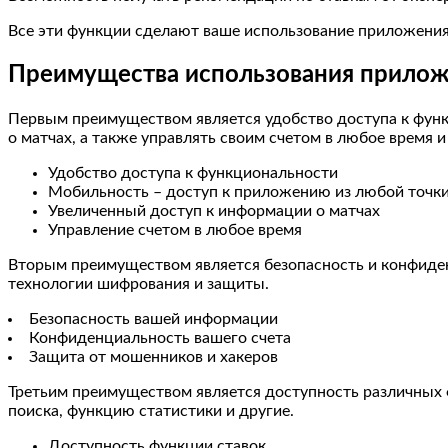
Все эти функции сделают ваше использование приложени
Преимущества использования прилож
Первым преимуществом является удобство доступа к фун
о матчах, а также управлять своим счетом в любое время и
Удобство доступа к функциональности
Мобильность – доступ к приложению из любой точк
Увеличенный доступ к информации о матчах
Управление счетом в любое время
Вторым преимуществом является безопасность и конфиден
технологии шифрования и защиты.
Безопасность вашей информации
Конфиденциальность вашего счета
Защита от мошенников и хакеров
Третьим преимуществом является доступность различных 
поиска, функцию статистики и другие.
Доступность функции ставок