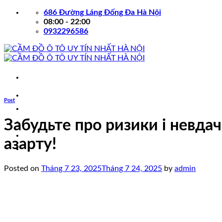
Skip
686 Đường Láng Đống Đa Hà Nội
to
08:00 - 22:00
content
0932296586
HOME
Post
CẦM ĐỒ Ô TÔ
Забудьте про ризики і невдач
CẦM ĐỒ XE MÁY
CẦM ĐỒ ĐIỆN THOẠI
азарту!
CẦM ĐỒ LAPTOP
Posted on
Tháng 7 23, 2025
Tháng 7 24, 2025
by
admin