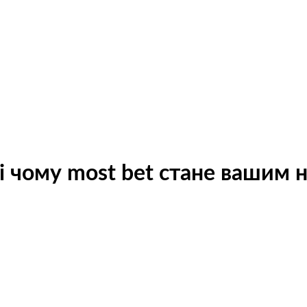
і чому most bet стане вашим 