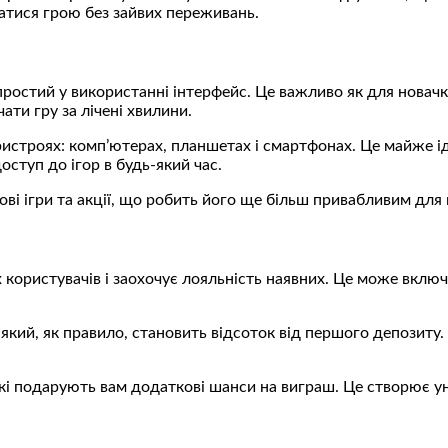
атися грою без зайвих переживань.
простий у використанні інтерфейс. Це важливо як для новачків
ати гру за лічені хвилини.
ристроях: комп’ютерах, планшетах і смартфонах. Це майже і
оступ до ігор в будь-який час.
ові ігри та акції, що робить його ще більш привабливим для 
користувачів і заохочує лояльність наявних. Це може включа
 який, як правило, становить відсоток від першого депозиту
 які подарують вам додаткові шанси на виграш. Це створює у