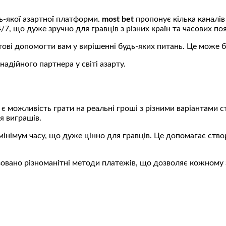
ь-якої азартної платформи.
most bet
пропонує кілька каналів
7, що дуже зручно для гравців з різних країн та часових поя
ві допомогти вам у вирішенні будь-яких питань. Це може бут
адійного партнера у світі азарту.
, є можливість грати на реальні гроші з різними варіантами
я виграшів.
інімум часу, що дуже цінно для гравців. Це допомагає ство
овано різноманітні методи платежів, що дозволяє кожному 