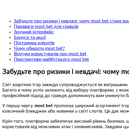
Забудьте про ризики і невдачі: чому most bet стане в
Переваги most bet для гравців
Зручний інтерфейс
Бонуси та акції
Підтримка клієнтів
Чому обирати most bet?
Відгуки користувачів про most bet
Перспективи майбутнього most bet
Забудьте про ризики і невдачі: чому m
Світ азартних ігор завжди супроводжується як виграшами, 
Багато в чому успіх залежить від вибору платформи, з як
професійний підхід до гравців допоможуть вам уникнути ба
У першу чергу,
most bet
пропонує широкий асортимент ігор 
класичний блекджек або новинки у світі слотів. Це дає мож
Крім того, платформа забезпечує високий рівень безпеки,
користувачів від можливих атак і зловмисників. Завдяки ц