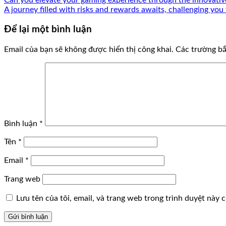
A journey filled with risks and rewards awaits, challenging you 
Để lại một bình luận
Email của bạn sẽ không được hiển thị công khai.
Các trường b
Bình luận
*
Tên
*
Email
*
Trang web
Lưu tên của tôi, email, và trang web trong trình duyệt này ch