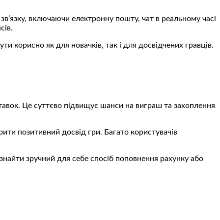
 зв’язку, включаючи електронну пошту, чат в реальному часі
сів.
и корисно як для новачків, так і для досвідчених гравців.
 ставок. Це суттєво підвищує шанси на виграш та захоплення
рити позитивний досвід гри. Багато користувачів
знайти зручний для себе спосіб поповнення рахунку або