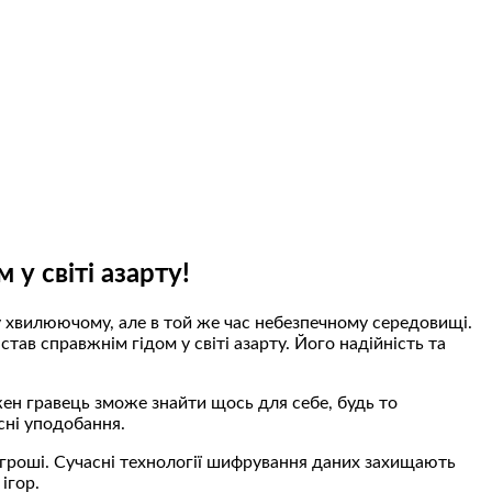
у світі азарту!
му хвилюючому, але в той же час небезпечному середовищі.
 став справжнім гідом у світі азарту. Його надійність та
жен гравець зможе знайти щось для себе, будь то
сні уподобання.
 гроші. Сучасні технології шифрування даних захищають
ігор.