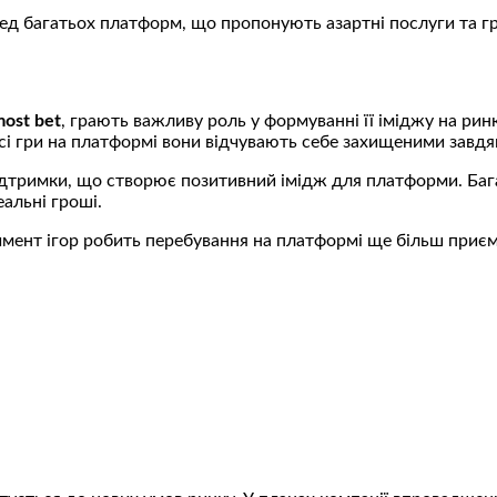
 багатьох платформ, що пропонують азартні послуги та гра
ost bet
, грають важливу роль у формуванні її іміджу на рин
і гри на платформі вони відчувають себе захищеними завдя
ідтримки, що створює позитивний імідж для платформи. Бага
альні гроші.
тимент ігор робить перебування на платформі ще більш при