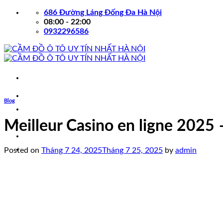
Skip
686 Đường Láng Đống Đa Hà Nội
to
08:00 - 22:00
content
0932296586
HOME
Blog
CẦM ĐỒ Ô TÔ
Meilleur Casino en ligne 2025
CẦM ĐỒ XE MÁY
CẦM ĐỒ ĐIỆN THOẠI
CẦM ĐỒ LAPTOP
Posted on
Tháng 7 24, 2025
Tháng 7 25, 2025
by
admin