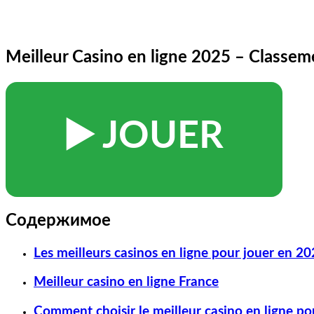
Meilleur Casino en ligne 2025 – Classe
▶️ JOUER
Содержимое
Les meilleurs casinos en ligne pour jouer en 2
Meilleur casino en ligne France
Comment choisir le meilleur casino en ligne po