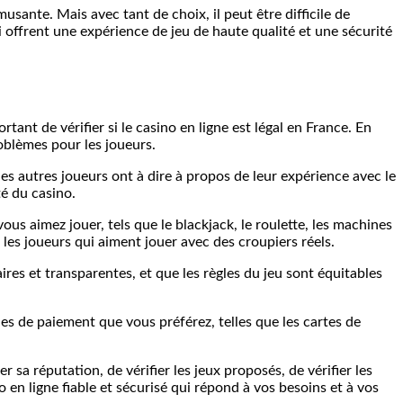
usante. Mais avec tant de choix, il peut être difficile de
i offrent une expérience de jeu de haute qualité et une sécurité
ortant de vérifier si le casino en ligne est légal en France. En
roblèmes pour les joueurs.
les autres joueurs ont à dire à propos de leur expérience avec le
té du casino.
ous aimez jouer, tels que le blackjack, le roulette, les machines
r les joueurs qui aiment jouer avec des croupiers réels.
ires et transparentes, et que les règles du jeu sont équitables
es de paiement que vous préférez, telles que les cartes de
er sa réputation, de vérifier les jeux proposés, de vérifier les
 en ligne fiable et sécurisé qui répond à vos besoins et à vos