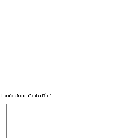
ắt buộc được đánh dấu
*