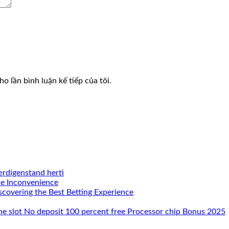
o lần bình luận kế tiếp của tôi.
ærdigenstand herti
e Inconvenience
covering the Best Betting Experience
ine slot No deposit 100 percent free Processor chip Bonus 2025