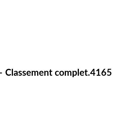
 – Classement complet.4165