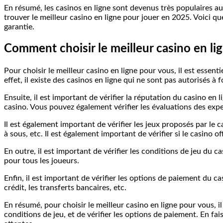
En résumé, les casinos en ligne sont devenus très populaires au f
trouver le meilleur casino en ligne pour jouer en 2025. Voici q
garantie.
Comment choisir le meilleur casino en li
Pour choisir le meilleur casino en ligne pour vous, il est essentie
effet, il existe des casinos en ligne qui ne sont pas autorisés à
Ensuite, il est important de vérifier la réputation du casino en
casino. Vous pouvez également vérifier les évaluations des exper
Il est également important de vérifier les jeux proposés par le c
à sous, etc. Il est également important de vérifier si le casino 
En outre, il est important de vérifier les conditions de jeu du c
pour tous les joueurs.
Enfin, il est important de vérifier les options de paiement du 
crédit, les transferts bancaires, etc.
En résumé, pour choisir le meilleur casino en ligne pour vous, il e
conditions de jeu, et de vérifier les options de paiement. En fa