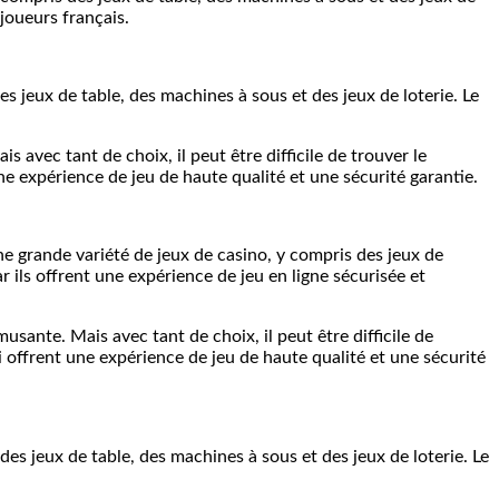
 joueurs français.
es jeux de table, des machines à sous et des jeux de loterie. Le
 avec tant de choix, il peut être difficile de trouver le
ne expérience de jeu de haute qualité et une sécurité garantie.
ne grande variété de jeux de casino, y compris des jeux de
r ils offrent une expérience de jeu en ligne sécurisée et
usante. Mais avec tant de choix, il peut être difficile de
i offrent une expérience de jeu de haute qualité et une sécurité
 des jeux de table, des machines à sous et des jeux de loterie. Le