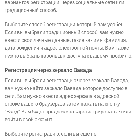
вариантов регистрации: через социальные сети или
традиционный способ.
Выберите способ регистрации, который вам удобен.
Если вы выбрали традиционный способ, вам нужно
ввести свои личные данные, такие как имя, фамилия,
дата рождения и адрес электронной почты. Вам также
нужно выбрать пароль для доступа к вашему профилю.
Регистрация через зеркало Вавада
Если вы выбрали регистрацию через зеркало Вавада,
вам нужно найти зеркало Вавада, которое доступно в
сети. Вам нужно ввести адрес зеркала в адресной
строке вашего браузера, а затем нажать на кнопку
“Вход”. Вам будет предложено зарегистрироваться или
войти в свой аккаунт.
Выберите регистрацию, если вы еще не