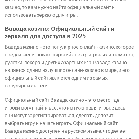
казино, то вам нужно найти официальный сайт и
использовать зеркало для игры.
Вавада казино: Официальный сайт и
зеркало для доступа в 2025
Вавада казино – это популярное онлайн-казино, которое
предлагает игрокам широкий спектр игровых автоматов,
рулетки, покера и других азартных игр. Вавада казино
является одним из лучших онлайн-казино в мире, и его
официальный сайт является одним из самых
популярных в сети.
Официальный сайт Вавада казино – это место, где
игроки могут найти все, что им нужно для игры. Здесь
они могут зарегистрироваться, сделать депозит,
выбрать игру и начать играть. Официальный сайт
Вавада казино доступен на русском языке, что делает
его доступным для игроков из России и других стран, где