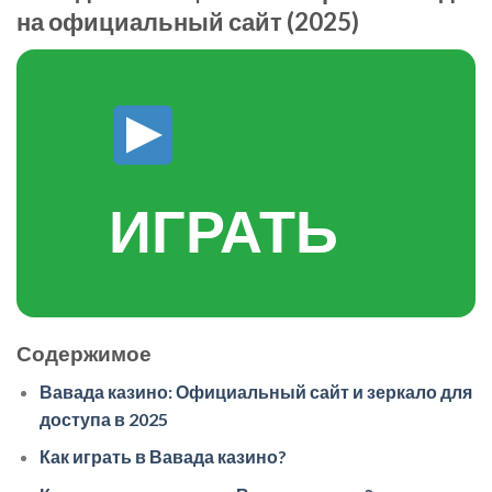
на официальный сайт (2025)
ИГРАТЬ
Содержимое
Вавада казино: Официальный сайт и зеркало для
доступа в 2025
Как играть в Вавада казино?