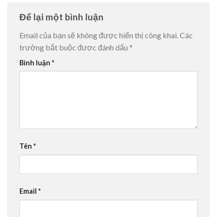
Để lại một bình luận
Email của bạn sẽ không được hiển thị công khai.
Các
trường bắt buộc được đánh dấu
*
Bình luận
*
Tên
*
Email
*