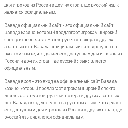
для игроков из России и других стран, где русский язык
является официальным.
Вавада официальный сайт – это официальный сайт
Вавада казино, который предлагает игрокам широкий
спектр игровых автоматов, рулетки, покера и других
азартных игр. Вавада официальный сайт доступен на
русском языке, что делает его доступным для игроков из
России и других стран, где русский язык является
официальным.
Вавада вход – это вход на официальный сайт Вавада
казино, который предлагает игрокам широкий спектр
игровых автоматов, рулетки, покера и других азартных
игр. Вавада вход доступен на русском языке, что делает
его доступным для игроков из России и других стран, где
русский язык является официальным.