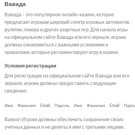
Вавада
Вавада – это популярное онлайн-казино, которое
предлагает игрокам широкий спектр игровых автоматов,
рулетки, покера и других азартных игр. Для начала игры
на официальном сайте Вавада или его зеркале, игроки
должны ознакомиться с важными условиями и
правилами, которые регламентируют игру в казино.
Условия регистрации
Для регистрации на официальном сайте Вавада или его
зеркале, игроки должны предоставить следующие
сведения:
Имя
Фамилия
Email
Пароль
Имя
Фамилия
Email
Паро
Важно! Игроки должны обеспечить сохранение своих
учетных данных и не делиться ими с третьими лицами.