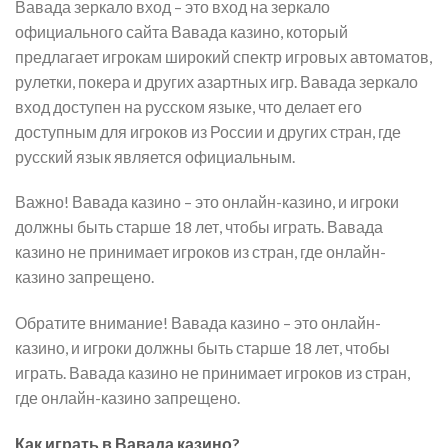
Вавада зеркало вход – это вход на зеркало
официального сайта Вавада казино, который
предлагает игрокам широкий спектр игровых автоматов,
рулетки, покера и других азартных игр. Вавада зеркало
вход доступен на русском языке, что делает его
доступным для игроков из России и других стран, где
русский язык является официальным.
Важно! Вавада казино – это онлайн-казино, и игроки
должны быть старше 18 лет, чтобы играть. Вавада
казино не принимает игроков из стран, где онлайн-
казино запрещено.
Обратите внимание! Вавада казино – это онлайн-
казино, и игроки должны быть старше 18 лет, чтобы
играть. Вавада казино не принимает игроков из стран,
где онлайн-казино запрещено.
Как играть в Вавада казино?