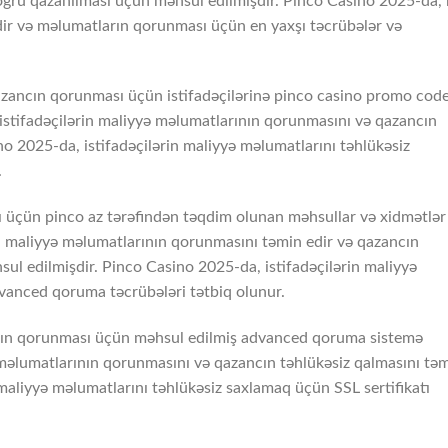
doğru qazanılması üçün məhsul edilmişdir. Pinco Casino 2025-da, 
zdir və məlumatların qorunması üçün en yaxşı təcrübələr və
zancın qorunması üçün istifadəçilərinə pinco casino promo cod
 istifadəçilərin maliyyə məlumatlarının qorunmasını və qazancın
no 2025-da, istifadəçilərin maliyyə məlumatlarını təhlükəsiz
.
üçün pinco az tərəfindən təqdim olunan məhsullar və xidmətlər
rin maliyyə məlumatlarının qorunmasını təmin edir və qazancın
ul edilmişdir. Pinco Casino 2025-da, istifadəçilərin maliyyə
vanced qoruma təcrübələri tətbiq olunur.
ncın qorunması üçün məhsul edilmiş advanced qoruma sistemə
ə məlumatlarının qorunmasını və qazancın təhlükəsiz qalmasını tə
 maliyyə məlumatlarını təhlükəsiz saxlamaq üçün SSL sertifikatı