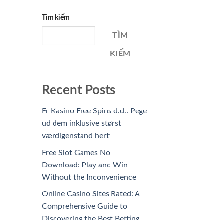
Tìm kiếm
TÌM
KIẾM
Recent Posts
Fr Kasino Free Spins d.d.: Pege
ud dem inklusive størst
værdigenstand herti
Free Slot Games No
Download: Play and Win
Without the Inconvenience
Online Casino Sites Rated: A
Comprehensive Guide to
Discovering the Best Betting