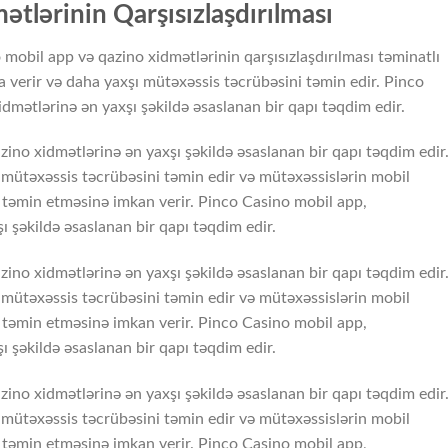
tlərinin Qarşısızlaşdırılması
 mobil app və qazino xidmətlərinin qarşısızlaşdırılması təminatlı
a verir və daha yaxşı mütəxəssis təcrübəsini təmin edir. Pinco
dmətlərinə ən yaxşı şəkildə əsaslanan bir qapı təqdim edir.
ino xidmətlərinə ən yaxşı şəkildə əsaslanan bir qapı təqdim edir
 mütəxəssis təcrübəsini təmin edir və mütəxəssislərin mobil
a təmin etməsinə imkan verir. Pinco Casino mobil app,
ı şəkildə əsaslanan bir qapı təqdim edir.
ino xidmətlərinə ən yaxşı şəkildə əsaslanan bir qapı təqdim edir
 mütəxəssis təcrübəsini təmin edir və mütəxəssislərin mobil
a təmin etməsinə imkan verir. Pinco Casino mobil app,
ı şəkildə əsaslanan bir qapı təqdim edir.
ino xidmətlərinə ən yaxşı şəkildə əsaslanan bir qapı təqdim edir
 mütəxəssis təcrübəsini təmin edir və mütəxəssislərin mobil
a təmin etməsinə imkan verir. Pinco Casino mobil app,