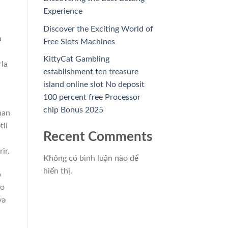
Experience
Discover the Exciting World of
a
Free Slots Machines
KittyCat Gambling
rla
establishment ten treasure
island online slot No deposit
100 percent free Processor
chip Bonus 2025
nan
tli
Recent Comments
ir.
Không có bình luận nào để
hiển thị.
b
co
və