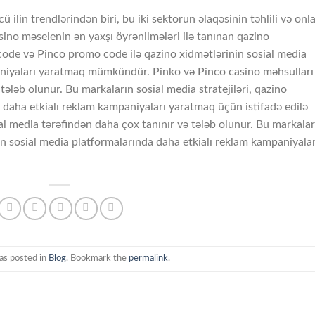
ilin trendlərindən biri, bu iki sektorun əlaqəsinin təhlili və onla
asino məselenin ən yaxşı öyrənilmələri ilə tanınan qazino
code və Pinco promo code ilə qazino xidmətlərinin sosial media
aniyaları yaratmaq mümkündür. Pinko və Pinco casino məhsulları
tələb olunur. Bu markaların sosial media stratejiləri, qazino
 daha etkialı reklam kampaniyaları yaratmaq üçün istifadə edilə
ial media tərəfindən daha çox tanınır və tələb olunur. Bu markalar
nin sosial media platformalarında daha etkialı reklam kampaniyalar
as posted in
Blog
. Bookmark the
permalink
.