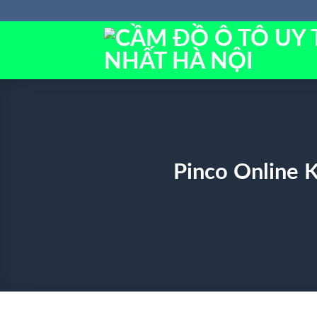
Skip
to
content
Pinco Online K