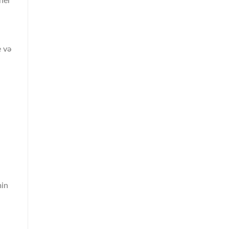
her
e və
min