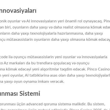
nnovasiyaları
nik oyunlar və AI innovasiyaların yeri önəmli rol oynayacaq. Pin
n biri, oyunların daha yaxşı və daha realist olmasına kömək edə
unların daha yaxşı texnolojiyalarla hazırlanmasına, daha yaxşı
unçu mütəxəssislərin oyunların daha yaxşı olmasına kömək edəcəy
de ilə oyunçu mütəxəssislərin yeni oyunlar və innovasiyalarla
nko Az markaları da bu trendlərə qoşulacaq və oyunçu
sına kömək edəcəyi yeni alqoritmlər təqdim edəcək. Pinco Casino
yeni oyunlar, AI tətbiklərinə asas olan daha yaxşı texnolojiyalar
ha yaxşı oyun oynama imkanı verəcək.
unması Sistemi
qorunması üçün advanced qoruma sistemə malikdir. Bu sistem,