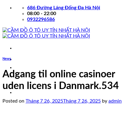
Skip
686 Đường Láng Đống Đa Hà Nội
to
08:00 - 22:00
content
0932296586
HOME
News
CẦM ĐỒ Ô TÔ
Adgang til online casinoer
CẦM ĐỒ XE MÁY
uden licens i Danmark.534
CẦM ĐỒ ĐIỆN THOẠI
CẦM ĐỒ LAPTOP
Posted on
Tháng 7 26, 2025
Tháng 7 26, 2025
by
admin