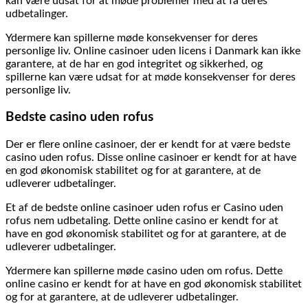
kan være udsat for at møde problemer med at få deres
udbetalinger.
Ydermere kan spillerne møde konsekvenser for deres
personlige liv. Online casinoer uden licens i Danmark kan ikke
garantere, at de har en god integritet og sikkerhed, og
spillerne kan være udsat for at møde konsekvenser for deres
personlige liv.
Bedste casino uden rofus
Der er flere online casinoer, der er kendt for at være bedste
casino uden rofus. Disse online casinoer er kendt for at have
en god økonomisk stabilitet og for at garantere, at de
udleverer udbetalinger.
Et af de bedste online casinoer uden rofus er Casino uden
rofus nem udbetaling. Dette online casino er kendt for at
have en god økonomisk stabilitet og for at garantere, at de
udleverer udbetalinger.
Ydermere kan spillerne møde casino uden om rofus. Dette
online casino er kendt for at have en god økonomisk stabilitet
og for at garantere, at de udleverer udbetalinger.