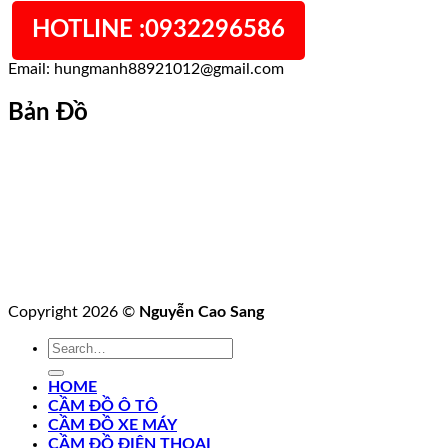
HOTLINE :0932296586
Email: hungmanh88921012@gmail.com
Bản Đồ
Copyright 2026 ©
Nguyễn Cao Sang
HOME
CẦM ĐỒ Ô TÔ
CẦM ĐỒ XE MÁY
CẦM ĐỒ ĐIỆN THOẠI