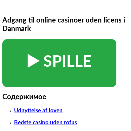
Adgang til online casinoer uden licens i
Danmark
▶️ SPILLE
Содержимое
Udnyttelse af loven
Bedste casino uden rofus