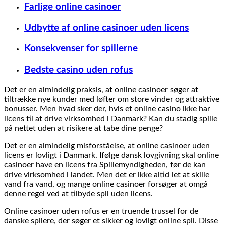
Farlige online casinoer
Udbytte af online casinoer uden licens
Konsekvenser for spillerne
Bedste casino uden rofus
Det er en almindelig praksis, at online casinoer søger at
tiltrække nye kunder med løfter om store vinder og attraktive
bonusser. Men hvad sker der, hvis et online casino ikke har
licens til at drive virksomhed i Danmark? Kan du stadig spille
på nettet uden at risikere at tabe dine penge?
Det er en almindelig misforståelse, at online casinoer uden
licens er lovligt i Danmark. Ifølge dansk lovgivning skal online
casinoer have en licens fra Spillemyndigheden, før de kan
drive virksomhed i landet. Men det er ikke altid let at skille
vand fra vand, og mange online casinoer forsøger at omgå
denne regel ved at tilbyde spil uden licens.
Online casinoer uden rofus er en truende trussel for de
danske spilere, der søger et sikker og lovligt online spil. Disse