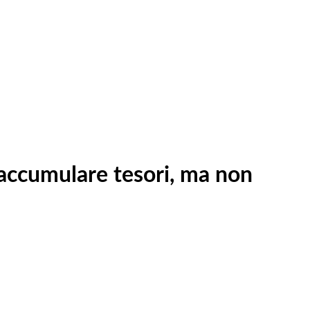
 accumulare tesori, ma non