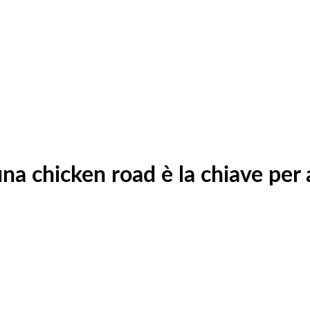
a chicken road è la chiave per