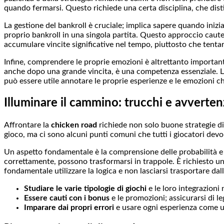
quando fermarsi. Questo richiede una certa disciplina, che disti
La gestione del bankroll è cruciale; implica sapere quando ini
proprio bankroll in una singola partita. Questo approccio cautel
accumulare vincite significative nel tempo, piuttosto che tentare
Infine, comprendere le proprie emozioni è altrettanto importante
anche dopo una grande vincita, è una competenza essenziale. L
può essere utile annotare le proprie esperienze e le emozioni c
Illuminare il cammino: trucchi e avverte
Affrontare la
chicken road
richiede non solo buone strategie di
gioco, ma ci sono alcuni punti comuni che tutti i giocatori devo
Un aspetto fondamentale è la comprensione delle probabilità e 
correttamente, possono trasformarsi in trappole. È richiesto un 
fondamentale utilizzare la logica e non lasciarsi trasportare dal
Studiare le varie tipologie di giochi
e le loro integrazioni 
Essere cauti con i bonus
e le promozioni; assicurarsi di le
Imparare dai propri errori
e usare ogni esperienza come