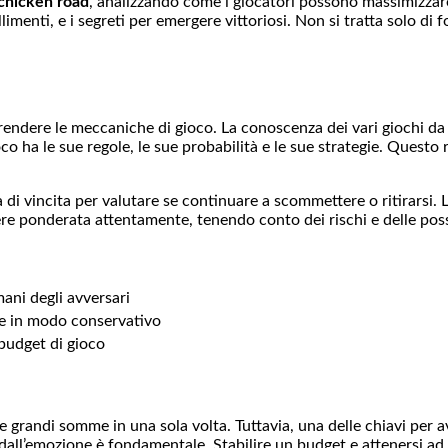
chicken road
, analizzando come i giocatori possono massimizzare
limenti, e i segreti per emergere vittoriosi. Non si tratta solo di f
rendere le meccaniche di gioco. La conoscenza dei vari giochi da c
o ha le sue regole, le sue probabilità e le sue strategie. Questo
i vincita per valutare se continuare a scommettere o ritirarsi. L
ere ponderata attentamente, tenendo conto dei rischi e delle pos
mani degli avversari
 in modo conservativo
 budget di gioco
 grandi somme in una sola volta. Tuttavia, una delle chiavi per 
dall’emozione è fondamentale. Stabilire un budget e attenersi ad e