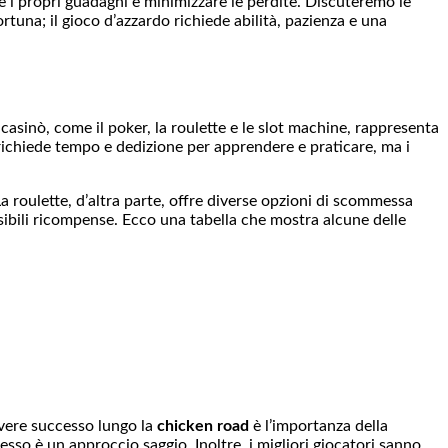
 i propri guadagni e minimizzare le perdite. Discuteremo le
ortuna; il gioco d’azzardo richiede abilità, pazienza e una
asinò, come il poker, la roulette e le slot machine, rappresenta
 richiede tempo e dedizione per apprendere e praticare, ma i
a roulette, d’altra parte, offre diverse opzioni di scommessa
sibili ricompense. Ecco una tabella che mostra alcune delle
avere successo lungo la
chicken road
è l’importanza della
sso è un approccio saggio. Inoltre, i migliori giocatori sanno