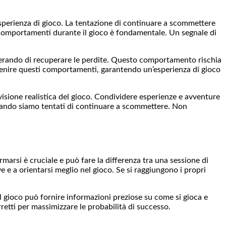
 esperienza di gioco. La tentazione di continuare a scommettere
i comportamenti durante il gioco è fondamentale. Un segnale di
perando di recuperare le perdite. Questo comportamento rischia
revenire questi comportamenti, garantendo un’esperienza di gioco
visione realistica del gioco. Condividere esperienze e avventure
quando siamo tentati di continuare a scommettere. Non
marsi è cruciale e può fare la differenza tra una sessione di
ve e a orientarsi meglio nel gioco. Se si raggiungono i propri
 il gioco può fornire informazioni preziose su come si gioca e
retti per massimizzare le probabilità di successo.