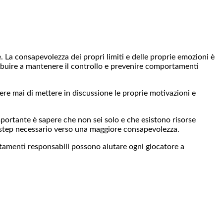
La consapevolezza dei propri limiti e delle proprie emozioni è
tribuire a mantenere il controllo e prevenire comportamenti
re mai di mettere in discussione le proprie motivazioni e
importante è sapere che non sei solo e che esistono risorse
 un step necessario verso una maggiore consapevolezza.
rtamenti responsabili possono aiutare ogni giocatore a