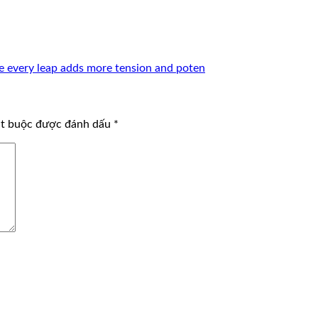
e every leap adds more tension and poten
ắt buộc được đánh dấu
*