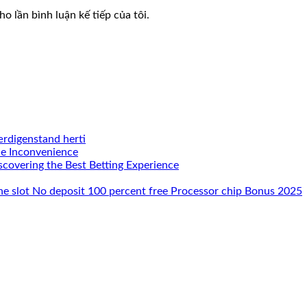
o lần bình luận kế tiếp của tôi.
ærdigenstand herti
e Inconvenience
covering the Best Betting Experience
ine slot No deposit 100 percent free Processor chip Bonus 2025