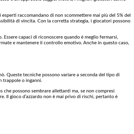
uni esperti raccomandano di non scommettere mai più del 5% del
ilità di vincita. Con la corretta strategia, i giocatori possono
io. Essere capaci di riconoscere quando è meglio fermarsi,
ormate e mantenere il controllo emotivo. Anche in questo caso,
inò. Queste tecniche possono variare a seconda del tipo di
n trappole o inganni.
nus che possono sembrare allettanti ma, se non compresi
. Il gioco d’azzardo non è mai privo di rischi, pertanto è