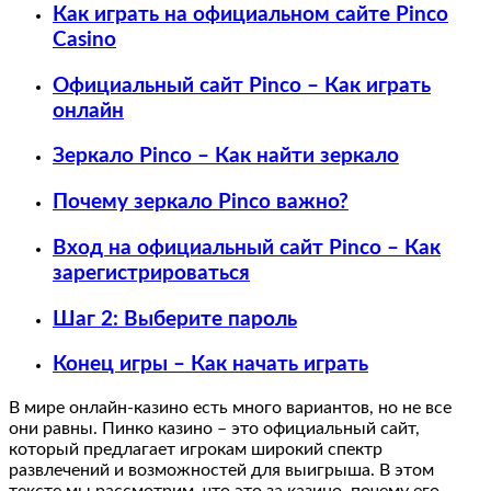
Как играть на официальном сайте Pinco
Casino
Официальный сайт Pinco – Как играть
онлайн
Зеркало Pinco – Как найти зеркало
Почему зеркало Pinco важно?
Вход на официальный сайт Pinco – Как
зарегистрироваться
Шаг 2: Выберите пароль
Конец игры – Как начать играть
В мире онлайн-казино есть много вариантов, но не все
они равны. Пинко казино – это официальный сайт,
который предлагает игрокам широкий спектр
развлечений и возможностей для выигрыша. В этом