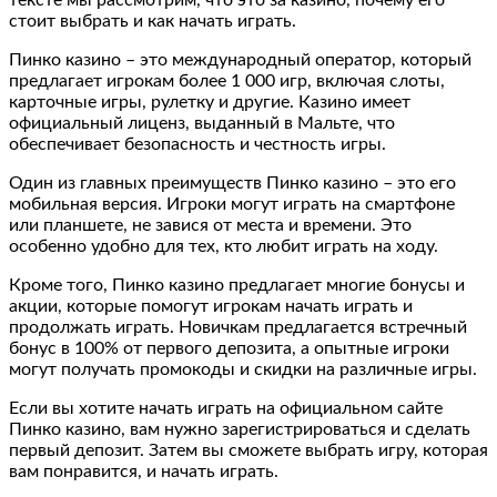
тексте мы рассмотрим, что это за казино, почему его
стоит выбрать и как начать играть.
Пинко казино – это международный оператор, который
предлагает игрокам более 1 000 игр, включая слоты,
карточные игры, рулетку и другие. Казино имеет
официальный лиценз, выданный в Мальте, что
обеспечивает безопасность и честность игры.
Один из главных преимуществ Пинко казино – это его
мобильная версия. Игроки могут играть на смартфоне
или планшете, не завися от места и времени. Это
особенно удобно для тех, кто любит играть на ходу.
Кроме того, Пинко казино предлагает многие бонусы и
акции, которые помогут игрокам начать играть и
продолжать играть. Новичкам предлагается встречный
бонус в 100% от первого депозита, а опытные игроки
могут получать промокоды и скидки на различные игры.
Если вы хотите начать играть на официальном сайте
Пинко казино, вам нужно зарегистрироваться и сделать
первый депозит. Затем вы сможете выбрать игру, которая
вам понравится, и начать играть.