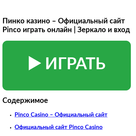
Пинко казино – Официальный сайт
Pinco играть онлайн | Зеркало и вход
▶️ ИГРАТЬ
Содержимое
Pinco Casino – Официальный сайт
Официальный сайт Pinco Casino