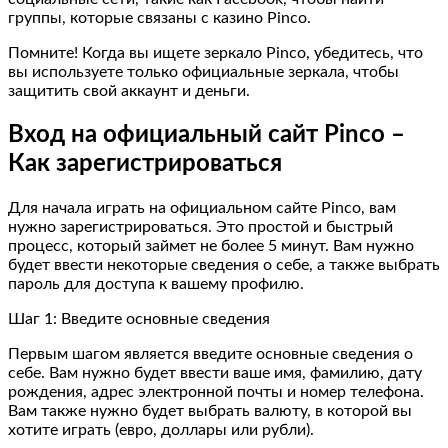
группы, которые связаны с казино Pinco.
Помните! Когда вы ищете зеркало Pinco, убедитесь, что
вы используете только официальные зеркала, чтобы
защитить свой аккаунт и деньги.
Вход на официальный сайт Pinco –
Как зарегистрироваться
Для начала играть на официальном сайте Pinco, вам
нужно зарегистрироваться. Это простой и быстрый
процесс, который займет не более 5 минут. Вам нужно
будет ввести некоторые сведения о себе, а также выбрать
пароль для доступа к вашему профилю.
Шаг 1: Введите основные сведения
Первым шагом является введите основные сведения о
себе. Вам нужно будет ввести ваше имя, фамилию, дату
рождения, адрес электронной почты и номер телефона.
Вам также нужно будет выбрать валюту, в которой вы
хотите играть (евро, доллары или рубли).