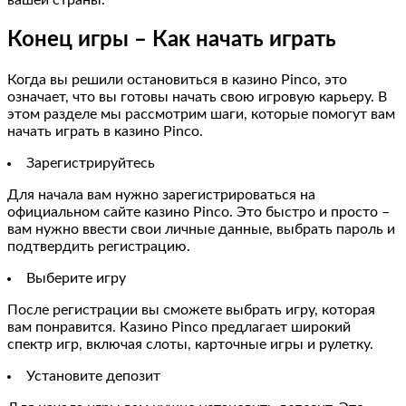
вашей страны.
Конец игры – Как начать играть
Когда вы решили остановиться в казино Pinco, это
означает, что вы готовы начать свою игровую карьеру. В
этом разделе мы рассмотрим шаги, которые помогут вам
начать играть в казино Pinco.
Зарегистрируйтесь
Для начала вам нужно зарегистрироваться на
официальном сайте казино Pinco. Это быстро и просто –
вам нужно ввести свои личные данные, выбрать пароль и
подтвердить регистрацию.
Выберите игру
После регистрации вы сможете выбрать игру, которая
вам понравится. Казино Pinco предлагает широкий
спектр игр, включая слоты, карточные игры и рулетку.
Установите депозит