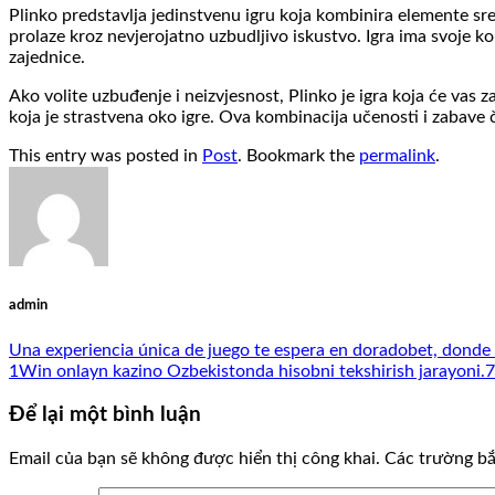
Plinko predstavlja jedinstvenu igru koja kombinira elemente sre
prolaze kroz nevjerojatno uzbudljivo iskustvo. Igra ima svoje k
zajednice.
Ako volite uzbuđenje i neizvjesnost, Plinko je igra koja će vas z
koja je strastvena oko igre. Ova kombinacija učenosti i zabave č
This entry was posted in
Post
. Bookmark the
permalink
.
admin
Una experiencia única de juego te espera en doradobet, donde
1Win onlayn kazino Ozbekistonda hisobni tekshirish jarayoni.
Để lại một bình luận
Email của bạn sẽ không được hiển thị công khai.
Các trường b