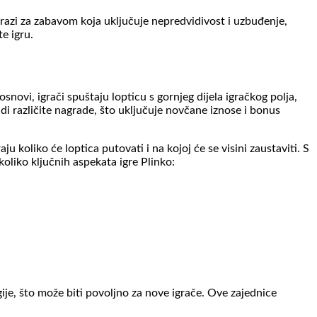
 potrazi za zabavom koja uključuje nepredvidivost i uzbuđenje,
e igru.
snovi, igrači spuštaju lopticu s gornjeg dijela igračkog polja,
i različite nagrade, što uključuje novčane iznose i bonus
ju koliko će loptica putovati i na kojoj će se visini zaustaviti. S
ekoliko ključnih aspekata igre Plinko:
gije, što može biti povoljno za nove igrače. Ove zajednice