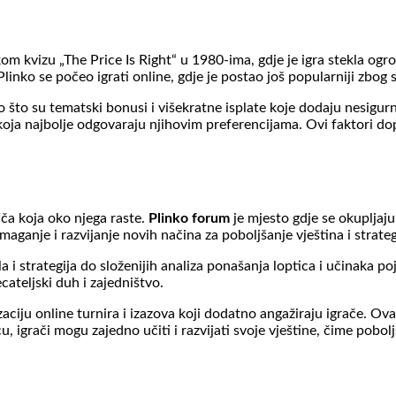
om kvizu „The Price Is Right“ u 1980-ima, gdje je igra stekla ogr
Plinko se počeo igrati online, gdje je postao još popularniji zbog
 što su tematski bonusi i višekratne isplate koje dodaju nesigurno
koja najbolje odgovaraju njihovim preferencijama. Ovi faktori do
ača koja oko njega raste.
Plinko forum
je mjesto gdje se okupljaju i
anje i razvijanje novih načina za poboljšanje vještina i strateg
 strategija do složenijih analiza ponašanja loptica i učinaka poj
cateljski duh i zajedništvo.
ciju online turnira i izazova koji dodatno angažiraju igrače. Ov
igrači mogu zajedno učiti i razvijati svoje vještine, čime poboljš