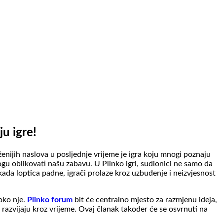
u igre!
aženijih naslova u posljednje vrijeme je igra koju mnogi poznaju
gu oblikovati našu zabavu. U Plinko igri, sudionici ne samo da
 kada loptica padne, igrači prolaze kroz uzbuđenje i neizvjesnost
 oko nje.
Plinko forum
bit će centralno mjesto za razmjenu ideja,
či razvijaju kroz vrijeme. Ovaj članak također će se osvrnuti na