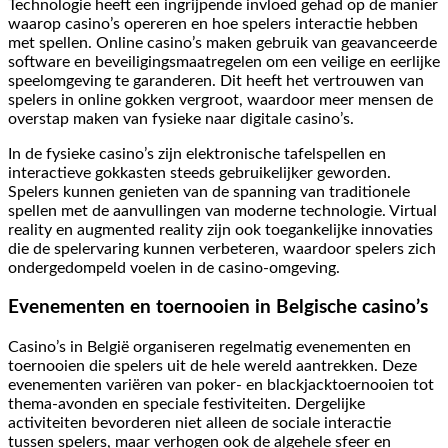
Technologie heeft een ingrijpende invloed gehad op de manier
waarop casino’s opereren en hoe spelers interactie hebben
met spellen. Online casino’s maken gebruik van geavanceerde
software en beveiligingsmaatregelen om een veilige en eerlijke
speelomgeving te garanderen. Dit heeft het vertrouwen van
spelers in online gokken vergroot, waardoor meer mensen de
overstap maken van fysieke naar digitale casino’s.
In de fysieke casino’s zijn elektronische tafelspellen en
interactieve gokkasten steeds gebruikelijker geworden.
Spelers kunnen genieten van de spanning van traditionele
spellen met de aanvullingen van moderne technologie. Virtual
reality en augmented reality zijn ook toegankelijke innovaties
die de spelervaring kunnen verbeteren, waardoor spelers zich
ondergedompeld voelen in de casino-omgeving.
Evenementen en toernooien in Belgische casino’s
Casino’s in België organiseren regelmatig evenementen en
toernooien die spelers uit de hele wereld aantrekken. Deze
evenementen variëren van poker- en blackjacktoernooien tot
thema-avonden en speciale festiviteiten. Dergelijke
activiteiten bevorderen niet alleen de sociale interactie
tussen spelers, maar verhogen ook de algehele sfeer en