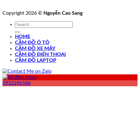
Copyright 2026 ©
Nguyễn Cao Sang
HOME
CẦM ĐỒ Ô TÔ
CẦM ĐỒ XE MÁY
CẦM ĐỒ ĐIỆN THOẠI
CẦM ĐỒ LAPTOP
0932296586