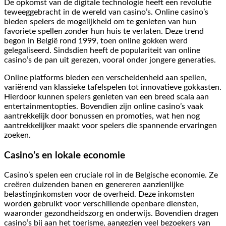
De opkomst van de digitale technologie heeft een revolutie
teweeggebracht in de wereld van casino’s. Online casino’s
bieden spelers de mogelijkheid om te genieten van hun
favoriete spellen zonder hun huis te verlaten. Deze trend
begon in België rond 1999, toen online gokken werd
gelegaliseerd. Sindsdien heeft de populariteit van online
casino’s de pan uit gerezen, vooral onder jongere generaties.
Online platforms bieden een verscheidenheid aan spellen,
variërend van klassieke tafelspelen tot innovatieve gokkasten.
Hierdoor kunnen spelers genieten van een breed scala aan
entertainmentopties. Bovendien zijn online casino’s vaak
aantrekkelijk door bonussen en promoties, wat hen nog
aantrekkelijker maakt voor spelers die spannende ervaringen
zoeken.
Casino’s en lokale economie
Casino’s spelen een cruciale rol in de Belgische economie. Ze
creëren duizenden banen en genereren aanzienlijke
belastinginkomsten voor de overheid. Deze inkomsten
worden gebruikt voor verschillende openbare diensten,
waaronder gezondheidszorg en onderwijs. Bovendien dragen
casino’s bij aan het toerisme, aangezien veel bezoekers van