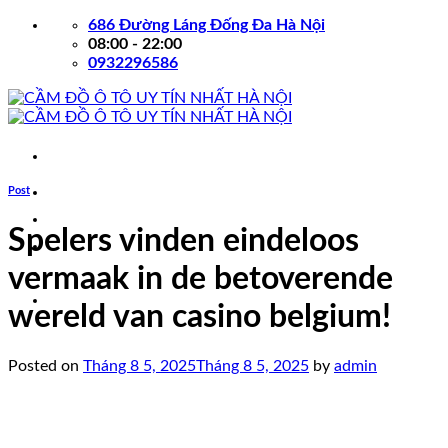
Skip
686 Đường Láng Đống Đa Hà Nội
to
08:00 - 22:00
content
0932296586
HOME
Post
CẦM ĐỒ Ô TÔ
Spelers vinden eindeloos
CẦM ĐỒ XE MÁY
vermaak in de betoverende
CẦM ĐỒ ĐIỆN THOẠI
CẦM ĐỒ LAPTOP
wereld van casino belgium!
Posted on
Tháng 8 5, 2025
Tháng 8 5, 2025
by
admin