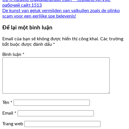
рабочий сайт.1513
De kunst van geluk vermijden van valkuilen zoals de plinko
scam voor een eerlijke spe belevenis!
Để lại một bình luận
Email của bạn sẽ không được hiển thị công khai.
Các trường
bắt buộc được đánh dấu
*
Bình luận
*
Tên
*
Email
*
Trang web