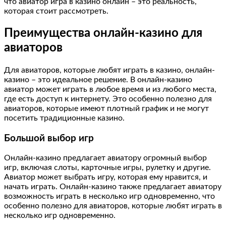
что авиатор игра в казино онлайн – это реальность,
которая стоит рассмотреть.
Преимущества онлайн-казино для
авиаторов
Для авиаторов, которые любят играть в казино, онлайн-
казино – это идеальное решение. В онлайн-казино
авиатор может играть в любое время и из любого места,
где есть доступ к интернету. Это особенно полезно для
авиаторов, которые имеют плотный график и не могут
посетить традиционные казино.
Большой выбор игр
Онлайн-казино предлагает авиатору огромный выбор
игр, включая слоты, карточные игры, рулетку и другие.
Авиатор может выбрать игру, которая ему нравится, и
начать играть. Онлайн-казино также предлагает авиатору
возможность играть в несколько игр одновременно, что
особенно полезно для авиаторов, которые любят играть в
несколько игр одновременно.