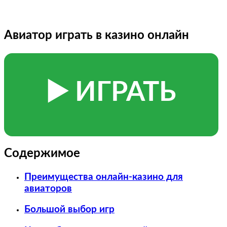
Авиатор играть в казино онлайн
▶️ ИГРАТЬ
Содержимое
Преимущества онлайн-казино для
авиаторов
Большой выбор игр