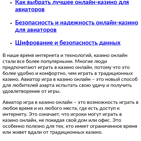
Как выбрать лучшее онлайн-казино для
авиаторов
Безопасность и надежность онлайн-казино
для авиаторов
Шифрование и безопасность данных
В наше время интернета и технологий, казино онлайн
стали все более популярными. Многие люди
предпочитают играть в казино онлайн, потому что это
более удобно и комфортно, чем играть в традиционных
казино. Авиатор игра в казино онлайн – это новый способ
для любителей азарта испытать свою удачу и получить
удовлетворение от игры.
Авиатор игра в казино онлайн – это возможность играть в
любое время и из любого места, где есть доступ к
интернету. Это означает, что игроки могут играть в
казино онлайн, не покидая свой дом или офис. Это
особенно полезно для тех, кто имеет ограниченное время
или живет вдали от традиционных казино.