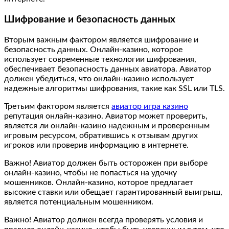
Шифрование и безопасность данных
Вторым важным фактором является шифрование и
безопасность данных. Онлайн-казино, которое
использует современные технологии шифрования,
обеспечивает безопасность данных авиатора. Авиатор
должен убедиться, что онлайн-казино использует
надежные алгоритмы шифрования, такие как SSL или TLS.
Третьим фактором является
авиатор игра казино
репутация онлайн-казино. Авиатор может проверить,
является ли онлайн-казино надежным и проверенным
игровым ресурсом, обратившись к отзывам других
игроков или проверив информацию в интернете.
Важно! Авиатор должен быть осторожен при выборе
онлайн-казино, чтобы не попасться на удочку
мошенников. Онлайн-казино, которое предлагает
высокие ставки или обещает гарантированный выигрыш,
является потенциальным мошенником.
Важно! Авиатор должен всегда проверять условия и