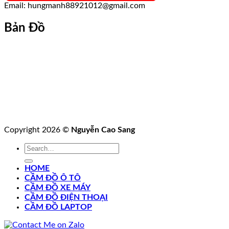
Email: hungmanh88921012@gmail.com
Bản Đồ
Copyright 2026 ©
Nguyễn Cao Sang
HOME
CẦM ĐỒ Ô TÔ
CẦM ĐỒ XE MÁY
CẦM ĐỒ ĐIỆN THOẠI
CẦM ĐỒ LAPTOP