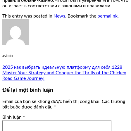
правила онлайн-казино, чтобы быть уверенным в том, что
он играет в соответствии с законами и правилами.
This entry was posted in
News
. Bookmark the
permalink
.
admin
2025 как выбрать идеальную платформу для себя.1228
Master Your Strategy and Conquer the Thrills of the Chicken
Road Game Journey!
Để lại một bình luận
Email của bạn sẽ không được hiển thị công khai.
Các trường
bắt buộc được đánh dấu
*
Bình luận
*