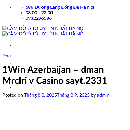
Skip
686 Đường Láng Đống Đa Hà Nội
to
08:00 - 22:00
content
0932296586
HOME
Blog
CẦM ĐỒ Ô TÔ
1Win Azerbaijan – dman
CẦM ĐỒ XE MÁY
Mrclri v Casino sayt.2331
CẦM ĐỒ ĐIỆN THOẠI
CẦM ĐỒ LAPTOP
Posted on
Tháng 8 8, 2025
Tháng 8 9, 2025
by
admin