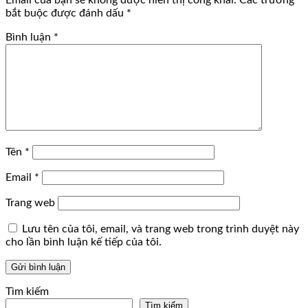
Email của bạn sẽ không được hiển thị công khai.
Các trường
bắt buộc được đánh dấu
*
Bình luận
*
Tên
*
Email
*
Trang web
Lưu tên của tôi, email, và trang web trong trình duyệt này
cho lần bình luận kế tiếp của tôi.
Tìm kiếm
Tìm kiếm