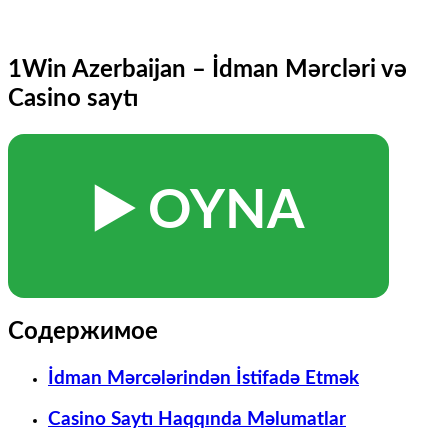
1Win Azerbaijan – İdman Mərcləri və
Casino saytı
▶️ OYNA
Содержимое
İdman Mərcələrindən İstifadə Etmək
Casino Saytı Haqqında Məlumatlar