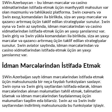
1Win Azerbaycan – bu idman mərcələr və casino
xidmətlərindən istifadə etmək üçün mənfiyyətli məhsulun var
olan məzmunlu və təhlükəsiz platforma. 1win скачать və
1win вход komandaları ilə birlikdə, sizə ən yaxşı mərcələr və
qazancı artırmaq üçün təklif edilən strategiyalar sunulur. 1win
oyna və 1win az saytında, idman mərcələrindən və casino
xidmətlərindən istifadə etmək üçün ən yaxşı şanslarınız var.
1win giriş və 1win yüklə komandaları ilə birlikdə, sizə ən yaxşı
mərcələr və qazancı artırmaq üçün təklif edilən strategiyalar
sunulur. 1win aviator saytında, idman mərcələrindən və
casino xidmətlərindən istifadə etmək üçün ən yaxşı
şanslarınız var.
İdman Mərcələrindən İstifadə Etmək
1Win Azerbaijan saytı idman mərcələrindən istifadə etmək
üçün məhsulunuzda bir neçə faydalı funksiyaları saxlayır.
1win oyna və 1win giriş saytlardan istifadə edərək, idman
mərcələrindən alınan məlumatları təhlil etmək, təlimatları
izləmək və idman mərcələrindən faydalanmaq üçün
məlumatları təqdim edə bilərsiz. 1win az və 1win indir
saytlarından indirilmiş məhsulunuzda bu funksiyalar işləyir.