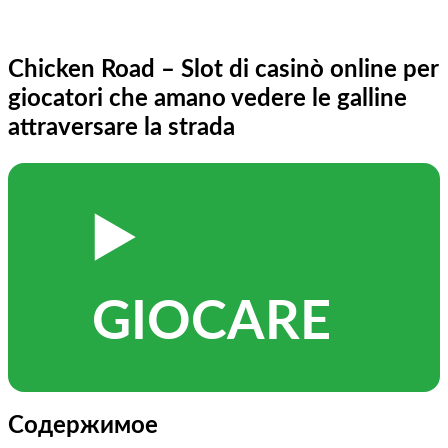
Chicken Road – Slot di casinò online per
giocatori che amano vedere le galline
attraversare la strada
▶️
GIOCARE
Содержимое