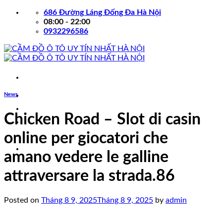
Skip
686 Đường Láng Đống Đa Hà Nội
to
08:00 - 22:00
content
0932296586
HOME
News
CẦM ĐỒ Ô TÔ
Chicken Road – Slot di casin
CẦM ĐỒ XE MÁY
online per giocatori che
CẦM ĐỒ ĐIỆN THOẠI
CẦM ĐỒ LAPTOP
amano vedere le galline
attraversare la strada.86
Posted on
Tháng 8 9, 2025
Tháng 8 9, 2025
by
admin