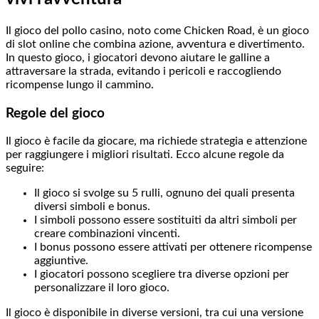
Il gioco del pollo casino, noto come Chicken Road, è un gioco
di slot online che combina azione, avventura e divertimento.
In questo gioco, i giocatori devono aiutare le galline a
attraversare la strada, evitando i pericoli e raccogliendo
ricompense lungo il cammino.
Regole del gioco
Il gioco è facile da giocare, ma richiede strategia e attenzione
per raggiungere i migliori risultati. Ecco alcune regole da
seguire:
Il gioco si svolge su 5 rulli, ognuno dei quali presenta
diversi simboli e bonus.
I simboli possono essere sostituiti da altri simboli per
creare combinazioni vincenti.
I bonus possono essere attivati per ottenere ricompense
aggiuntive.
I giocatori possono scegliere tra diverse opzioni per
personalizzare il loro gioco.
Il gioco è disponibile in diverse versioni, tra cui una versione