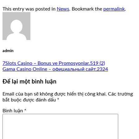
This entry was posted in
News
. Bookmark the
permalink
.
admin
7Slots Casino – Bonus ve Promosyonlar.519 (2)
Gama Casino Online – официальный сайт.2324
Để lại một bình luận
Email của bạn sẽ không được hiển thị công khai.
Các trường
bắt buộc được đánh dấu
*
Bình luận
*