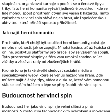
skupinách, organizovat turnaje a podělit se o čerstvé tipy a
triky. Tato herní komunita vytváří jedinečné prostředí, kde se
lidé mohou spojit prostřednictvím své vášeň k hazardu. Tímto
způsobem se vinci spin stává nejen hrou, ale i společenskou
aktivitou, která přináší spoustu příležitostí.
Jak najít herní komunitu
Pro hráče, kteří chtějí být součástí herní komunity, existuje
mnoho možností, jak se zapojit. Mnohá kasina, ať už fyzická či
online, poskytují platformy pro hráče, aby se vzájemně spojili.
Tyto prostorové skupiny a fóra vám umožní snadno sdílet
zážitky a získávat rady od zkušenějších hráčů.
Kromě toho je také skvělé sledovat sociální média a
specializované weby, které se věnují hazardním hrám. Zde
můžete najít články, tipy, videa a diskuse, které vám pomohou
stát se lepším hráčem a lépe se přizpůsobit hře vinci spin.
Budoucnost her vinci spin
Budoucnost her jako vinci spin je velmi slibná a plná
možností. S rostoucím technologickým pokrokem a inovacemi