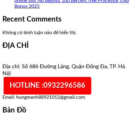
online slot No deposit 100 percent free Processor chip
Bonus 2025
Recent Comments
Không có bình luận nào để hiển thị.
ĐỊA CHỈ
Địa chỉ: Số 686 Đường Láng, Quận Đống Đa, TP. Hà
Nội
HOTLINE :0932296586
Email: hungmanh88921012@gmail.com
Bản Đồ