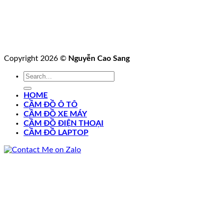
Copyright 2026 ©
Nguyễn Cao Sang
HOME
CẦM ĐỒ Ô TÔ
CẦM ĐỒ XE MÁY
CẦM ĐỒ ĐIỆN THOẠI
CẦM ĐỒ LAPTOP