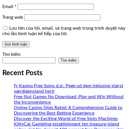
Email
*
Trang web
Lưu tên của tôi, email, và trang web trong trình duyệt này
cho lần bình luận kế tiếp của tôi.
Tìm kiếm
Tìm kiếm
Recent Posts
Fr Kasino Free Spins d.d.: Pege ud dem inklusive størst
værdigenstand herti
Free Slot Games No Download: Play and Win Without
the Inconvenience
Online Casino Sites Rated: A Comprehensive Guide to
Discovering the Best Betting Experience
Discover the Exciting World of Free Slots Machines
KittyCat Gambling establishment ten treasure island