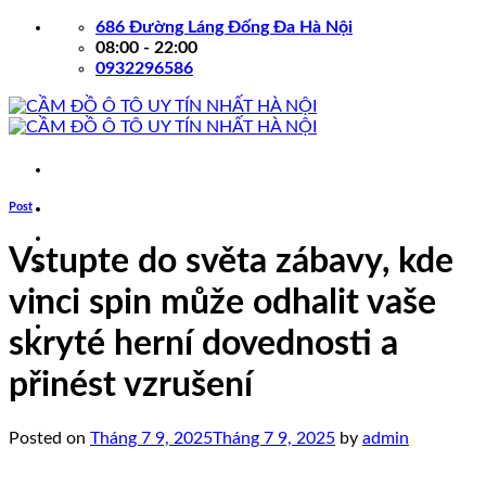
Skip
686 Đường Láng Đống Đa Hà Nội
to
08:00 - 22:00
content
0932296586
HOME
Post
CẦM ĐỒ Ô TÔ
Vstupte do světa zábavy, kde
CẦM ĐỒ XE MÁY
vinci spin může odhalit vaše
CẦM ĐỒ ĐIỆN THOẠI
CẦM ĐỒ LAPTOP
skryté herní dovednosti a
přinést vzrušení
Posted on
Tháng 7 9, 2025
Tháng 7 9, 2025
by
admin