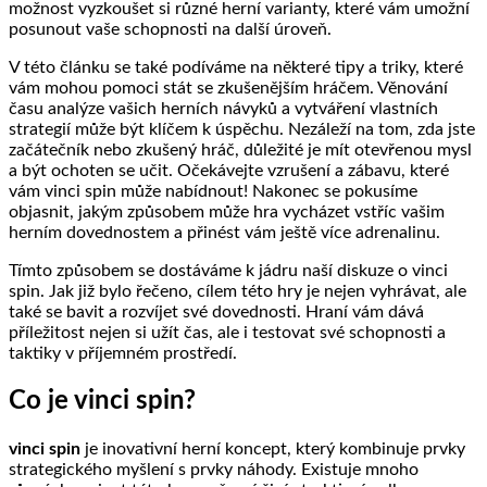
možnost vyzkoušet si různé herní varianty, které vám umožní
posunout vaše schopnosti na další úroveň.
V této článku se také podíváme na některé tipy a triky, které
vám mohou pomoci stát se zkušenějším hráčem. Věnování
času analýze vašich herních návyků a vytváření vlastních
strategií může být klíčem k úspěchu. Nezáleží na tom, zda jste
začátečník nebo zkušený hráč, důležité je mít otevřenou mysl
a být ochoten se učit. Očekávejte vzrušení a zábavu, které
vám vinci spin může nabídnout! Nakonec se pokusíme
objasnit, jakým způsobem může hra vycházet vstříc vašim
herním dovednostem a přinést vám ještě více adrenalinu.
Tímto způsobem se dostáváme k jádru naší diskuze o vinci
spin. Jak již bylo řečeno, cílem této hry je nejen vyhrávat, ale
také se bavit a rozvíjet své dovednosti. Hraní vám dává
příležitost nejen si užít čas, ale i testovat své schopnosti a
taktiky v příjemném prostředí.
Co je vinci spin?
vinci spin
je inovativní herní koncept, který kombinuje prvky
strategického myšlení s prvky náhody. Existuje mnoho