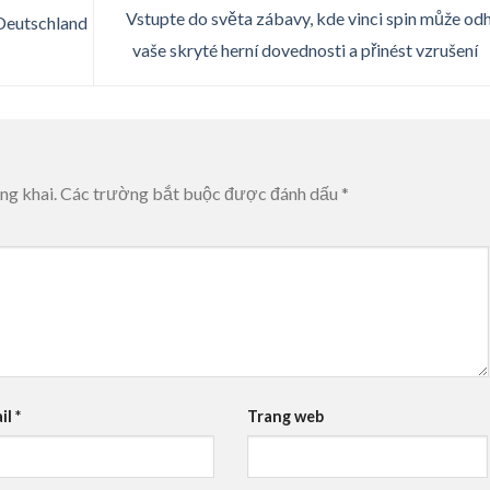
Vstupte do světa zábavy, kde vinci spin může odh
 Deutschland
vaše skryté herní dovednosti a přinést vzrušení
ng khai.
Các trường bắt buộc được đánh dấu
*
il
*
Trang web