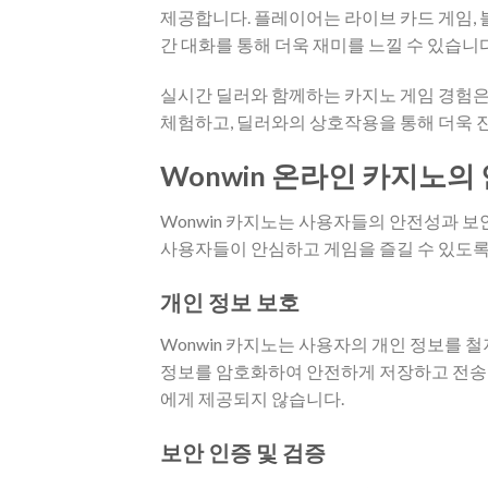
제공합니다. 플레이어는 라이브 카드 게임, 블
간 대화를 통해 더욱 재미를 느낄 수 있습니다
실시간 딜러와 함께하는 카지노 게임 경험은
체험하고, 딜러와의 상호작용을 통해 더욱 진
Wonwin 온라인 카지노의
Wonwin 카지노는 사용자들의 안전성과 
사용자들이 안심하고 게임을 즐길 수 있도록
개인 정보 보호
Wonwin 카지노는 사용자의 개인 정보를 철
정보를 암호화하여 안전하게 저장하고 전송합
에게 제공되지 않습니다.
보안 인증 및 검증