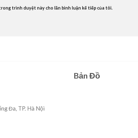
trong trình duyệt này cho lần bình luận kế tiếp của tôi.
Bản Đồ
ng Đa, TP. Hà Nội