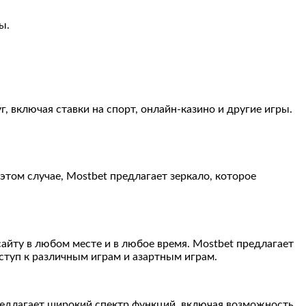
ы.
, включая ставки на спорт, онлайн-казино и другие игры.
этом случае, Mostbet предлагает зеркало, которое
айту в любом месте и в любое время. Mostbet предлагает
оступ к различным играм и азартным играм.
предлагает широкий спектр функций, включая возможность