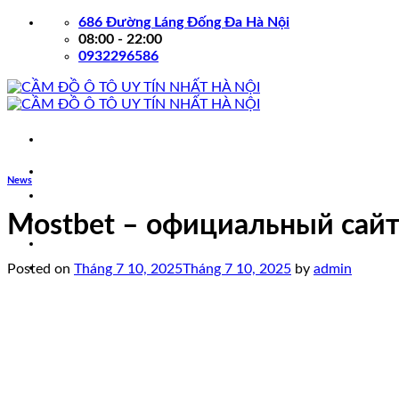
Skip
686 Đường Láng Đống Đa Hà Nội
to
08:00 - 22:00
content
0932296586
HOME
News
CẦM ĐỒ Ô TÔ
Mostbet – официальный сайт
CẦM ĐỒ XE MÁY
CẦM ĐỒ ĐIỆN THOẠI
CẦM ĐỒ LAPTOP
Posted on
Tháng 7 10, 2025
Tháng 7 10, 2025
by
admin