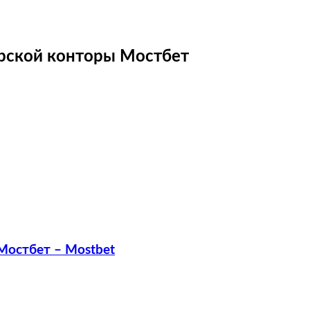
ерской конторы Мостбет
Мостбет – Mostbet