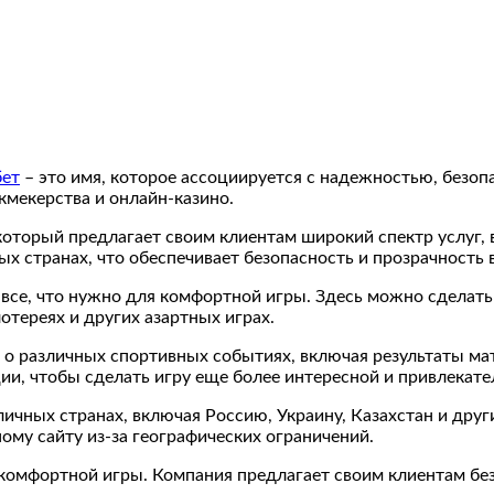
бет
– это имя, которое ассоциируется с надежностью, безоп
укмекерства и онлайн-казино.
торый предлагает своим клиентам широкий спектр услуг, вк
х странах, что обеспечивает безопасность и прозрачность 
се, что нужно для комфортной игры. Здесь можно сделать с
лотереях и других азартных играх.
о различных спортивных событиях, включая результаты мат
ии, чтобы сделать игру еще более интересной и привлекате
ичных странах, включая Россию, Украину, Казахстан и друг
ому сайту из-за географических ограничений.
 комфортной игры. Компания предлагает своим клиентам без