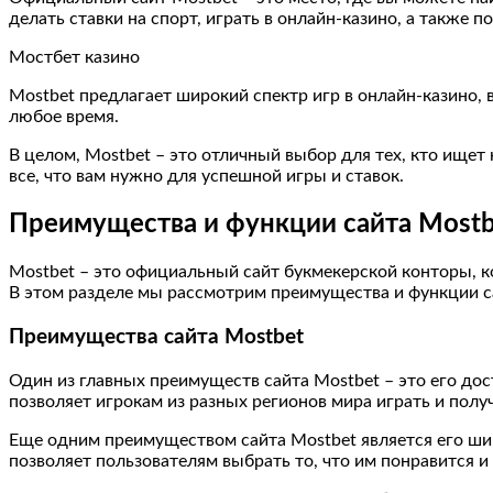
делать ставки на спорт, играть в онлайн-казино, а также 
Мостбет казино
Mostbet предлагает широкий спектр игр в онлайн-казино, в
любое время.
В целом, Mostbet – это отличный выбор для тех, кто ищет
все, что вам нужно для успешной игры и ставок.
Преимущества и функции сайта Mostb
Mostbet – это официальный сайт букмекерской конторы, к
В этом разделе мы рассмотрим преимущества и функции са
Преимущества сайта Mostbet
Один из главных преимуществ сайта Mostbet – это его дос
позволяет игрокам из разных регионов мира играть и пол
Еще одним преимуществом сайта Mostbet является его широк
позволяет пользователям выбрать то, что им понравится 