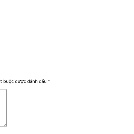
ắt buộc được đánh dấu
*