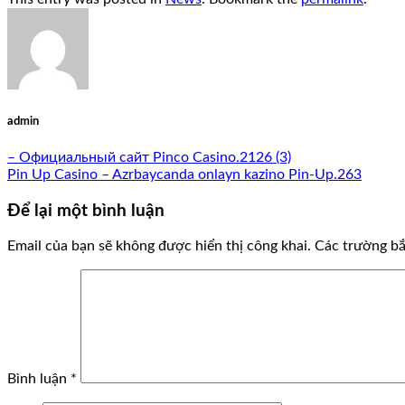
admin
– Официальный сайт Pinco Casino.2126 (3)
Pin Up Casino – Azrbaycanda onlayn kazino Pin-Up.263
Để lại một bình luận
Email của bạn sẽ không được hiển thị công khai.
Các trường b
Bình luận
*