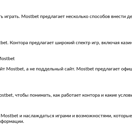
ь играть. Mostbet предлагает несколько способов внести д
bet. Контора предлагает широкий спектр игр, включая казин
Mostbet
т Mostbet, а не поддельный сайт. Mostbet предлагает офиц
stbet, чтобы понимать, как работает контора и какие услов
 Mostbet и наслаждаться играми и возможностями, которые 
информации.