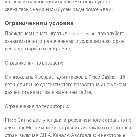
возникнут вопросы или проблемы, пожалуйста,
свяжитесь с нами, и мы будем рады помочь вам.
Ограничения и условия
Прежде чем начать играть в Pinco Casino, пожалуйста,
ознакомьтесь с ограничениями и условиями, которые
регламентируют нашу работу.
Ограничения по возрасту:
Минимальный возраст для игроков в Pinco Casino – 18
лет. Если вы не достигли этого возраста, мы не можем
разрешить вам играть на нашем сайте.
Ограничения по территории:
Pinco Casino доступен для игроков из многих стран, но не
для всех. Мы не можем разрешить игрокам из некоторых
стран, включая США, Канаду, Австралию и некоторые