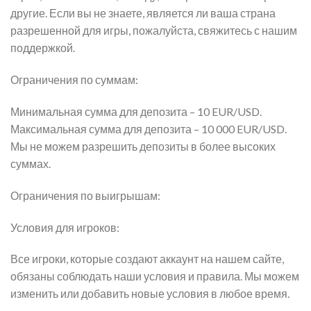
другие. Если вы не знаете, является ли ваша страна
разрешенной для игры, пожалуйста, свяжитесь с нашим
поддержкой.
Ограничения по суммам:
Минимальная сумма для депозита – 10 EUR/USD.
Максимальная сумма для депозита – 10 000 EUR/USD.
Мы не можем разрешить депозиты в более высоких
суммах.
Ограничения по выигрышам:
Условия для игроков:
Все игроки, которые создают аккаунт на нашем сайте,
обязаны соблюдать наши условия и правила. Мы можем
изменить или добавить новые условия в любое время.