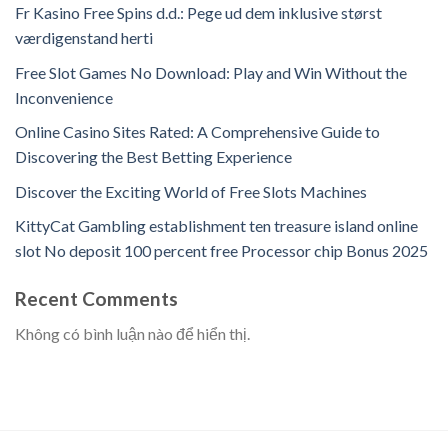
Fr Kasino Free Spins d.d.: Pege ud dem inklusive størst
værdigenstand herti
Free Slot Games No Download: Play and Win Without the
Inconvenience
Online Casino Sites Rated: A Comprehensive Guide to
Discovering the Best Betting Experience
Discover the Exciting World of Free Slots Machines
KittyCat Gambling establishment ten treasure island online
slot No deposit 100 percent free Processor chip Bonus 2025
Recent Comments
Không có bình luận nào để hiển thị.