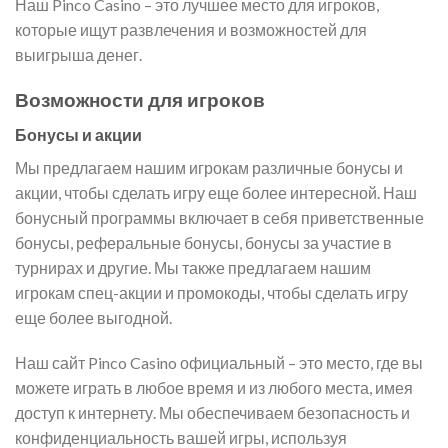
Наш Pinco Casino – это лучшее место для игроков,
которые ищут развлечения и возможностей для
выигрыша денег.
Возможности для игроков
Бонусы и акции
Мы предлагаем нашим игрокам различные бонусы и
акции, чтобы сделать игру еще более интересной. Наш
бонусный программы включает в себя приветственные
бонусы, реферальные бонусы, бонусы за участие в
турнирах и другие. Мы также предлагаем нашим
игрокам спец-акции и промокоды, чтобы сделать игру
еще более выгодной.
Наш сайт Pinco Casino официальный – это место, где вы
можете играть в любое время и из любого места, имея
доступ к интернету. Мы обеспечиваем безопасность и
конфиденциальность вашей игры, используя