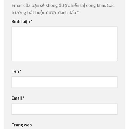
Email của bạn sẽ không được hiển thị công khai.
Các
trường bắt buộc được đánh dấu
*
Bình luận
*
Tên
*
Email
*
Trang web