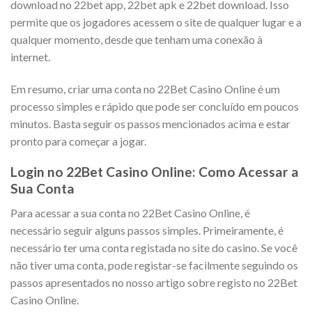
download no 22bet app, 22bet apk e 22bet download. Isso
permite que os jogadores acessem o site de qualquer lugar e a
qualquer momento, desde que tenham uma conexão à
internet.
Em resumo, criar uma conta no 22Bet Casino Online é um
processo simples e rápido que pode ser concluído em poucos
minutos. Basta seguir os passos mencionados acima e estar
pronto para começar a jogar.
Login no 22Bet Casino Online: Como Acessar a
Sua Conta
Para acessar a sua conta no 22Bet Casino Online, é
necessário seguir alguns passos simples. Primeiramente, é
necessário ter uma conta registada no site do casino. Se você
não tiver uma conta, pode registar-se facilmente seguindo os
passos apresentados no nosso artigo sobre registo no 22Bet
Casino Online.