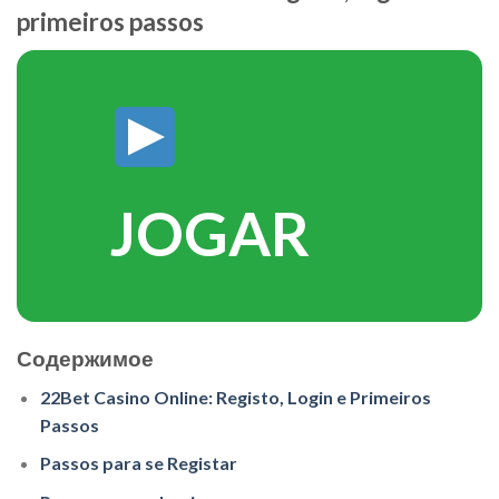
primeiros passos
JOGAR
Содержимое
22Bet Casino Online: Registo, Login e Primeiros
Passos
Passos para se Registar