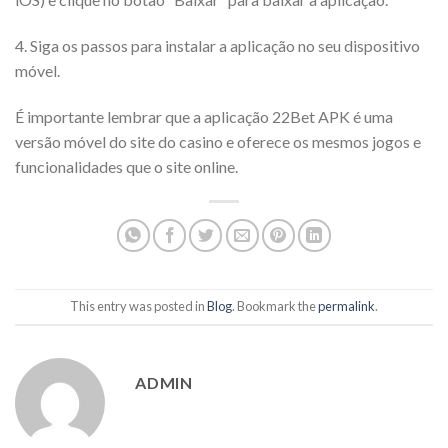
4. Siga os passos para instalar a aplicação no seu dispositivo
móvel.
É importante lembrar que a aplicação 22Bet APK é uma
versão móvel do site do casino e oferece os mesmos jogos e
funcionalidades que o site online.
This entry was posted in
Blog
. Bookmark the
permalink
.
ADMIN