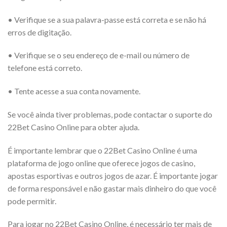
• Verifique se a sua palavra-passe está correta e se não há
erros de digitação.
• Verifique se o seu endereço de e-mail ou número de
telefone está correto.
• Tente acesse a sua conta novamente.
Se você ainda tiver problemas, pode contactar o suporte do
22Bet Casino Online para obter ajuda.
É importante lembrar que o 22Bet Casino Online é uma
plataforma de jogo online que oferece jogos de casino,
apostas esportivas e outros jogos de azar. É importante jogar
de forma responsável e não gastar mais dinheiro do que você
pode permitir.
Para jogar no 22Bet Casino Online, é necessário ter mais de