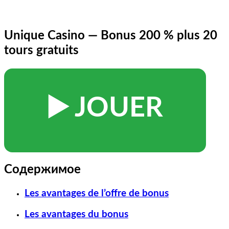
Unique Casino — Bonus 200 % plus 20
tours gratuits
▶️ JOUER
Содержимое
Les avantages de l’offre de bonus
Les avantages du bonus