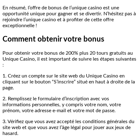
En résumé, l’offre de bonus de l’unique casino est une
opportunité unique pour gagner et se divertir. N’hésitez pas à
rejoindre l’unique casino et à profiter de cette offre
exceptionnelle !
Comment obtenir votre bonus
Pour obtenir votre bonus de 200% plus 20 tours gratuits au
Unique Casino, il est important de suivre les étapes suivantes
:
1. Créez un compte sur le site web du Unique Casino en
cliquant sur le bouton “S’inscrire” situé en haut à droite de la
page.
2. Remplissez le formulaire d’inscription avec vos
informations personnelles, y compris votre nom, votre
prénom, votre adresse e-mail et votre mot de passe.
3. Vérifiez que vous avez accepté les conditions générales du
site web et que vous avez l’âge légal pour jouer aux jeux de
hasard.