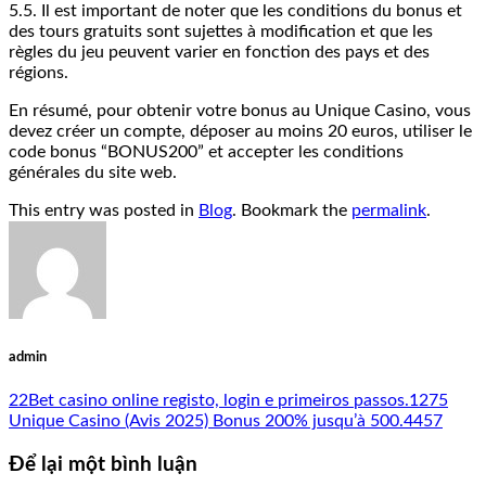
5.5. Il est important de noter que les conditions du bonus et
des tours gratuits sont sujettes à modification et que les
règles du jeu peuvent varier en fonction des pays et des
régions.
En résumé, pour obtenir votre bonus au Unique Casino, vous
devez créer un compte, déposer au moins 20 euros, utiliser le
code bonus “BONUS200” et accepter les conditions
générales du site web.
This entry was posted in
Blog
. Bookmark the
permalink
.
admin
22Bet casino online registo, login e primeiros passos.1275
Unique Casino (Avis 2025) Bonus 200% jusqu’à 500.4457
Để lại một bình luận