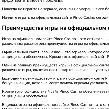
предотвратить любые проблемы.
Никогда не играйте на зеркале, если вы не уверены в его б
Начните играть на официальном сайте Pinco Casino сегодн
Преимущества игры на официальном с
Игра на официальном сайте Pinco Casino – это оптимальны
разделе мы рассмотрим преимущества игры на официально
Официальный сайт Pinco Casino – это зеркало, которое об
защищены и обеспечены. Кроме того, официальный сайт Pi
Один из главных преимуществ игры на официальном сайте 
различные игры, включая слоты, карточные игры, рулетку 
Еще одним преимуществом игры на официальном сайте Pin
бонусы и акции, которые могут помочь игрокам увеличить
Кроме того, официальный сайт Pinco Casino обеспечивает
защищены и обеспечены.
В целом, игра на официальном сайте Pinco Casino – это о