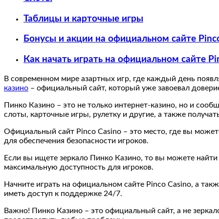
Таблицы и карточные игры
Бонусы и акции на официальном сайте Pinc
Как начать играть на официальном сайте Pi
В современном мире азартных игр, где каждый день появ
казино
– официальный сайт, который уже завоевал доверие
Пинко Казино – это не только интернет-казино, но и сооб
слоты, карточные игры, рулетку и другие, а также получат
Официальный сайт Pinco Casino – это место, где вы може
для обеспечения безопасности игроков.
Если вы ищете зеркало Пинко Казино, то вы можете найти
максимальную доступность для игроков.
Начните играть на официальном сайте Pinco Casino, а такж
иметь доступ к поддержке 24/7.
Важно! Пинко Казино – это официальный сайт, а не зерка