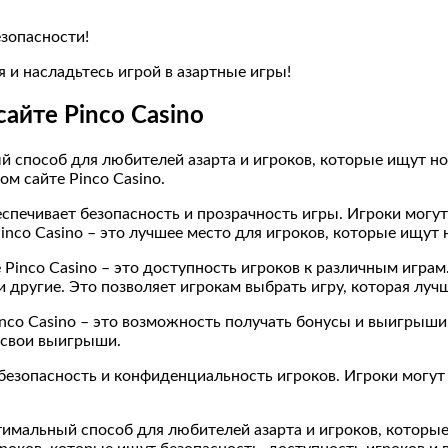
езопасности!
я и насладьтесь игрой в азартные игры!
айте Pinco Casino
й способ для любителей азарта и игроков, которые ищут но
м сайте Pinco Casino.
еспечивает безопасность и прозрачность игры. Игроки могу
nco Casino – это лучшее место для игроков, которые ищут 
Pinco Casino – это доступность игроков к различным играм
и другие. Это позволяет игрокам выбрать игру, которая луч
co Casino – это возможность получать бонусы и выигрыши.
 свои выигрыши.
 безопасность и конфиденциальность игроков. Игроки могут
птимальный способ для любителей азарта и игроков, которы