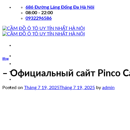
Skip
686 Đường Láng Đống Đa Hà Nội
to
08:00 - 22:00
content
0932296586
HOME
Blog
CẦM ĐỒ Ô TÔ
– Официальный сайт Pinco Ca
CẦM ĐỒ XE MÁY
CẦM ĐỒ ĐIỆN THOẠI
CẦM ĐỒ LAPTOP
Posted on
Tháng 7 19, 2025
Tháng 7 19, 2025
by
admin