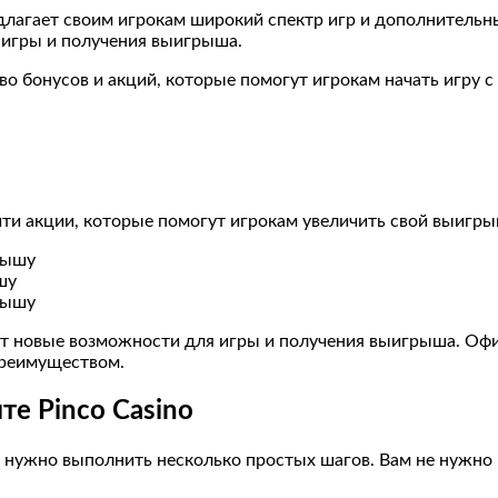
едлагает своим игрокам широкий спектр игр и дополнительн
 игры и получения выигрыша.
о бонусов и акций, которые помогут игрокам начать игру с
йти акции, которые помогут игрокам увеличить свой выигры
рышу
шу
рышу
щут новые возможности для игры и получения выигрыша. Оф
преимуществом.
те Pinco Casino
ам нужно выполнить несколько простых шагов. Вам не нужно