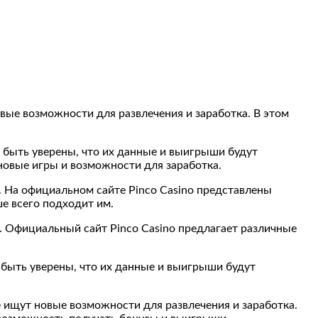
вые возможности для развлечения и заработка. В этом
т быть уверены, что их данные и выигрыши будут
новые игры и возможности для заработка.
. На официальном сайте Pinco Casino представлены
ше всего подходит им.
 Официальный сайт Pinco Casino предлагает различные
 быть уверены, что их данные и выигрыши будут
е ищут новые возможности для развлечения и заработка.