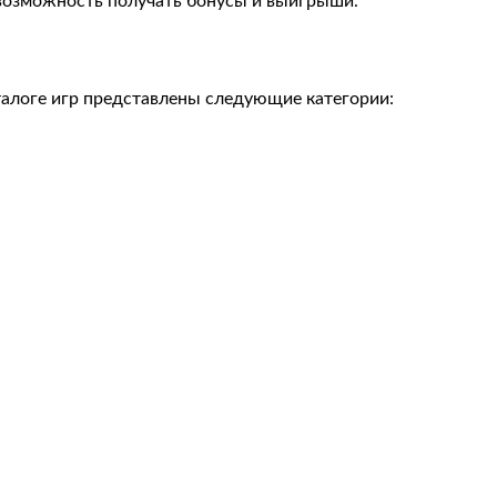
и возможность получать бонусы и выигрыши.
талоге игр представлены следующие категории: