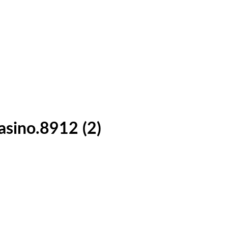
sino.8912 (2)