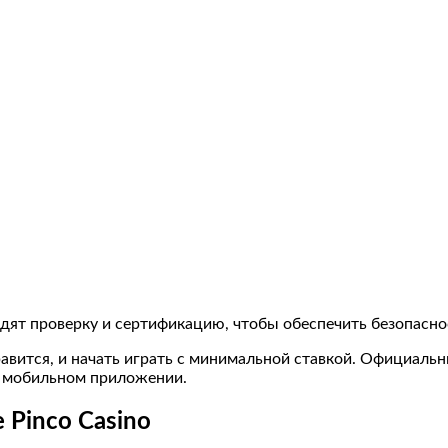
дят проверку и сертификацию, чтобы обеспечить безопаснос
равится, и начать играть с минимальной ставкой. Официальн
на мобильном приложении.
 Pinco Casino