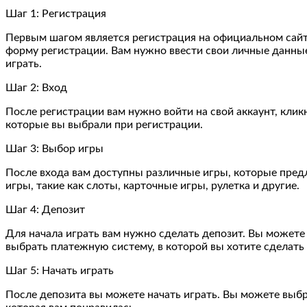
Шаг 1: Регистрация
Первым шагом является регистрация на официальном сайте 
форму регистрации. Вам нужно ввести свои личные данные,
играть.
Шаг 2: Вход
После регистрации вам нужно войти на свой аккаунт, клик
которые вы выбрали при регистрации.
Шаг 3: Выбор игры
После входа вам доступны различные игры, которые предла
игры, такие как слоты, карточные игры, рулетка и другие.
Шаг 4: Депозит
Для начала играть вам нужно сделать депозит. Вы можете с
выбрать платежную систему, в которой вы хотите сделать 
Шаг 5: Начать играть
После депозита вы можете начать играть. Вы можете выбра