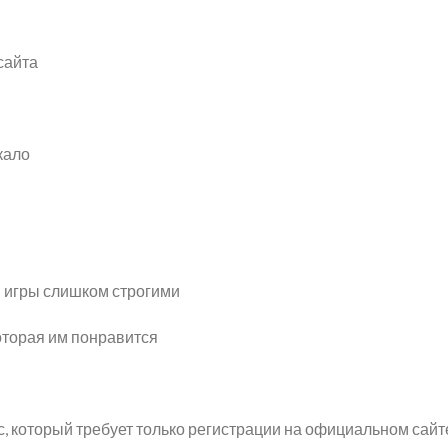
сайта
кало
я игры слишком строгими
которая им понравится
сс, который требует только регистрации на официальном сайт