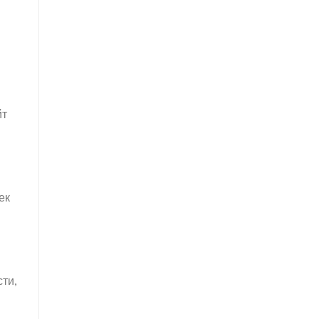
йт
ек
ти,