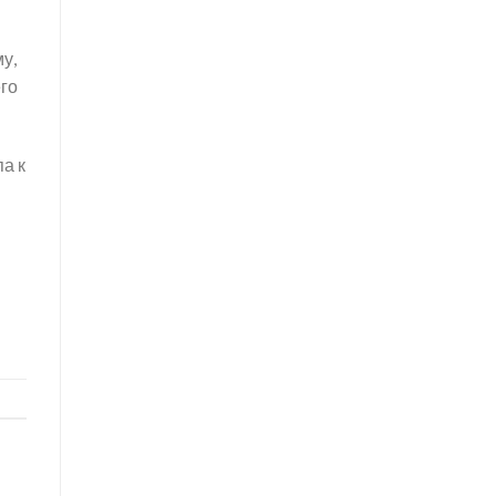
у,
его
а к