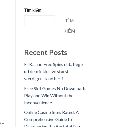
Tìm kiếm
TÌM
KIẾM
Recent Posts
Fr Kasino Free Spins d.d.: Pege
ud dem inklusive størst
værdigenstand herti
Free Slot Games No Download:
Play and Win Without the
Inconvenience
Online Casino Sites Rated: A
Comprehensive Guide to
 –
Discovering the Best Betting