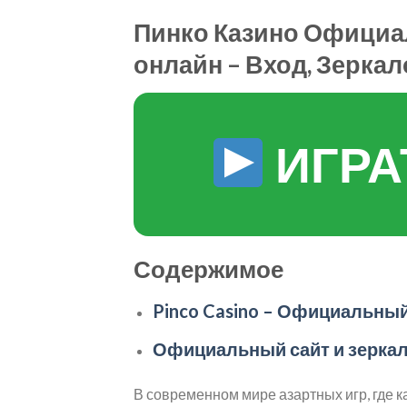
Пинко Казино Официаль
онлайн – Вход, Зеркал
ИГРА
Содержимое
Pinco Casino – Официальный
Официальный сайт и зеркал
В современном мире азартных игр, где 