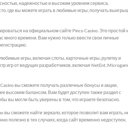
асностью, надежностью и высоким уровнем сервиса.
сто, где вы можете играть в любимые игры, получать выигры
ироваться на официальном сайте Pinco Casino. Это простой 
ас много времени. Вам нужно только ввести свои личные
регистрацию.
любимые игры, включая слоты, карточные игры, рулетку и
ктр игр от ведущих разработчиков, включая NetEnt, Microgam
 Casino вы сможете получать различные бонусы и акции,
лее высоким балансом. Вам будет доступен также раздел с
бы вы могли быть уверены в том, что играете безопасно.
o вы сможете найти зеркало, которое позволит вам играть, н
енно полезно в тех случаях, когда сайт временно недоступен.