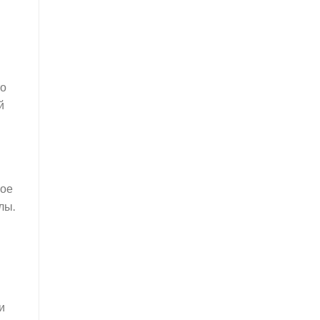
то
й
гое
лы.
и