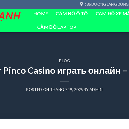
686 ĐƯỜNG LÁNG ĐỐNG 
HOME
CẦM ĐỒ Ô TÔ
CẦM ĐỒ XE M
CẦM ĐỒ LAPTOP
BLOG
inco Casino играть онлайн –
POSTED ON
THÁNG 7 19, 2025
BY
ADMIN