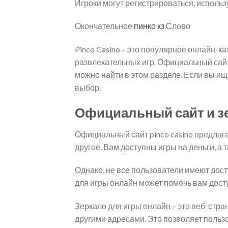
Игроки могут регистрироваться, использ
Окончательное
пинко кз
Слово
Pinco Casino – это популярное онлайн-к
развлекательных игр. Официальный сайт,
можно найти в этом разделе. Если вы ище
выбор.
Официальный сайт и з
Официальный сайт pinco casino предлага
другое. Вам доступны игры на деньги, а
Однако, не все пользователи имеют досту
для игры онлайн может помочь вам досту
Зеркало для игры онлайн – это веб-стра
другими адресами. Это позволяет пользо