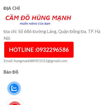
ĐỊA CHỈ
Địa chỉ: Số 686 Đường Láng, Quận Đống Đa, TP. Hà
Nội
HOTLINE :0932296586
Email: hungmanh88921012@gmail.com
Bản Đồ