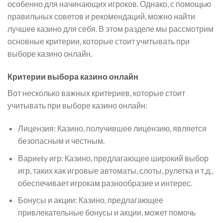
особенно для начинающих игроков. Однако, с помощью
правильных советов и рекомендаций, можно найти
лучшее казино для себя. В этом разделе мы рассмотрим
основные критерии, которые стоит учитывать при
выборе казино онлайн.
Критерии выбора казино онлайн
Вот несколько важных критериев, которые стоит
учитывать при выборе казино онлайн:
Лицензия: Казино, получившее лицензию, является
безопасным и честным.
Вариety игр: Казино, предлагающее широкий выбор
игр, таких как игровые автоматы, слоты, рулетка и т.д.,
обеспечивает игрокам разнообразие и интерес.
Бонусы и акции: Казино, предлагающее
привлекательные бонусы и акции, может помочь