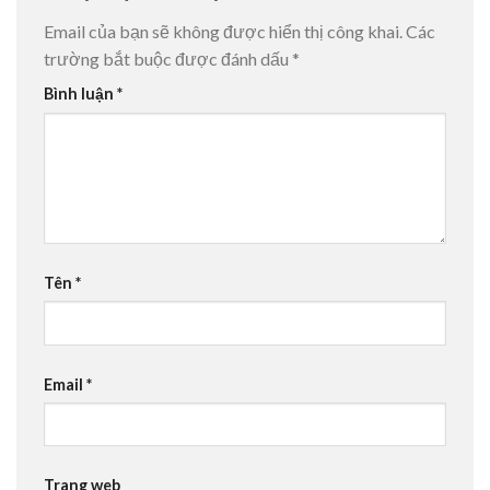
Email của bạn sẽ không được hiển thị công khai.
Các
trường bắt buộc được đánh dấu
*
Bình luận
*
Tên
*
Email
*
Trang web