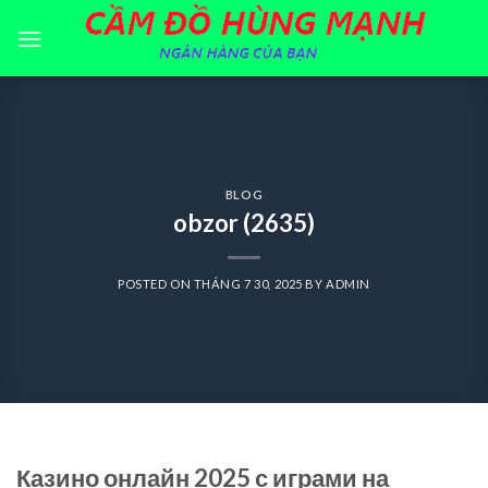
Skip
to
content
BLOG
obzor (2635)
POSTED ON
THÁNG 7 30, 2025
BY
ADMIN
Казино онлайн 2025 с играми на