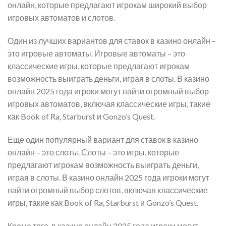
онлайн, которые предлагают игрокам широкий выбор
игровых автоматов и слотов.
Один из лучших вариантов для ставок в казино онлайн –
это игровые автоматы. Игровые автоматы – это
классические игры, которые предлагают игрокам
возможность выиграть деньги, играя в слоты. В казино
онлайн 2025 года игроки могут найти огромный выбор
игровых автоматов, включая классические игры, такие
как Book of Ra, Starburst и Gonzo’s Quest.
Еще один популярный вариант для ставок в казино
онлайн – это слоты. Слоты – это игры, которые
предлагают игрокам возможность выиграть деньги,
играя в слоты. В казино онлайн 2025 года игроки могут
найти огромный выбор слотов, включая классические
игры, такие как Book of Ra, Starburst и Gonzo’s Quest.
Кроме того, в казино онлайн 2025 года игроки могут