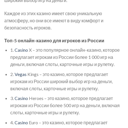
широкий выбор игр на деньги.
Каждое из этих казино имеет свою уникальную
атмосферу, но они все имеют в виду комфорт и
безопасность игроков.
Топ-5 онлайн-казино для игроков из России
1.
Casino
X – это популярное онлайн-казино, которое
предлагает игрокам из России более 1 000 игр на
деньги, включая слоты, карточные игры и рулетку.
2.
Vegas
Kings – это казино, которое предлагает
игрокам из России широкий выбор игр на деньги,
включая слоты, карточные игры и рулетку.
3.
Casino
Heroes – это казино, которое предлагает
игрокам из России более 500 игр на деньги, включая
слоты, карточные игры и рулетку.
4.
Casino
Euro – это казино, которое предлагает