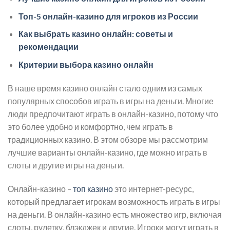
Топ-5 онлайн-казино для игроков из России
Как выбрать казино онлайн: советы и
рекомендации
Критерии выбора казино онлайн
В наше время казино онлайн стало одним из самых
популярных способов играть в игры на деньги. Многие
люди предпочитают играть в онлайн-казино, потому что
это более удобно и комфортно, чем играть в
традиционных казино. В этом обзоре мы рассмотрим
лучшие варианты онлайн-казино, где можно играть в
слоты и другие игры на деньги.
Онлайн-казино –
топ казино
это интернет-ресурс,
который предлагает игрокам возможность играть в игры
на деньги. В онлайн-казино есть множество игр, включая
слоты, рулетку, блэкджек и другие. Игроки могут играть в