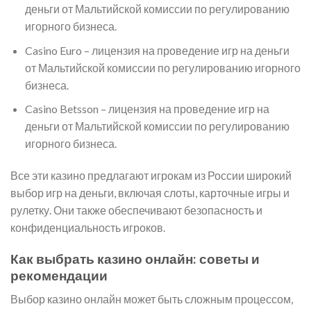
деньги от Мальтийской комиссии по регулированию
игорного бизнеса.
Casino Euro – лицензия на проведение игр на деньги
от Мальтийской комиссии по регулированию игорного
бизнеса.
Casino Betsson – лицензия на проведение игр на
деньги от Мальтийской комиссии по регулированию
игорного бизнеса.
Все эти казино предлагают игрокам из России широкий
выбор игр на деньги, включая слоты, карточные игры и
рулетку. Они также обеспечивают безопасность и
конфиденциальность игроков.
Как выбрать казино онлайн: советы и
рекомендации
Выбор казино онлайн может быть сложным процессом,