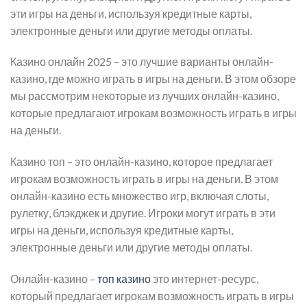
эти игры на деньги, используя кредитные карты,
электронные деньги или другие методы оплаты.
Казино онлайн 2025 – это лучшие варианты онлайн-
казино, где можно играть в игры на деньги. В этом обзоре
мы рассмотрим некоторые из лучших онлайн-казино,
которые предлагают игрокам возможность играть в игры
на деньги.
Казино топ – это онлайн-казино, которое предлагает
игрокам возможность играть в игры на деньги. В этом
онлайн-казино есть множество игр, включая слоты,
рулетку, блэкджек и другие. Игроки могут играть в эти
игры на деньги, используя кредитные карты,
электронные деньги или другие методы оплаты.
Онлайн-казино –
топ казино
это интернет-ресурс,
который предлагает игрокам возможность играть в игры