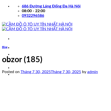
Skip
686 Đường Láng Đống Đa Hà Nội
to
08:00 - 22:00
content
0932296586
HOME
Blog
CẦM ĐỒ Ô TÔ
obzor (185)
CẦM ĐỒ XE MÁY
CẦM ĐỒ ĐIỆN THOẠI
Posted on
Tháng 7 30, 2025
Tháng 7 30, 2025
by
admin
CẦM ĐỒ LAPTOP