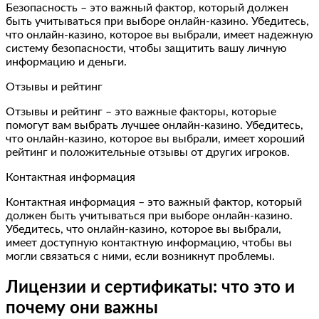
Безопасность – это важный фактор, который должен
быть учитываться при выборе онлайн-казино. Убедитесь,
что онлайн-казино, которое вы выбрали, имеет надежную
систему безопасности, чтобы защитить вашу личную
информацию и деньги.
Отзывы и рейтинг
Отзывы и рейтинг – это важные факторы, которые
помогут вам выбрать лучшее онлайн-казино. Убедитесь,
что онлайн-казино, которое вы выбрали, имеет хороший
рейтинг и положительные отзывы от других игроков.
Контактная информация
Контактная информация – это важный фактор, который
должен быть учитываться при выборе онлайн-казино.
Убедитесь, что онлайн-казино, которое вы выбрали,
имеет доступную контактную информацию, чтобы вы
могли связаться с ними, если возникнут проблемы.
Лицензии и сертификаты: что это и
почему они важны