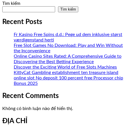
Tìm kiếm
Tìm kiếm
Recent Posts
Fr Kasino Free Spins d.d.: Pege ud dem inklusive størst
værdigenstand herti
Free Slot Games No Download: Play and Win Without
the Inconvenience
Online Casino Sites Rated: A Comprehensive Guide to
Discovering the Best Betting Experience
Discover the Exciting World of Free Slots Machines
KittyCat Gambling establishment ten treasure island
online slot No deposit 100 percent free Processor chip
Bonus 2025
Recent Comments
Không có bình luận nào để hiển thị.
ĐỊA CHỈ