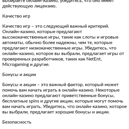
выбираете онлайн-казино, убедитесь, что оно имеет
действующую лицензию.
Качество игр
Качество игр – это следующий важный критерий.
Онлайн-казино, которые предлагают
высококачественные игры, такие как слоты и игровые
автоматы, обычно более надежны, чем те, которые
предлагают низкокачественные игры. Убедитесь, что
онлайн-казино, которое вы выбрали, предлагает игры от
проверенных разработчиков, таких как NetEnt,
Microgaming и другие.
Бонусы и акции
Бонусы и акции – это важный фактор, который может
помочь вам начать играть в онлайн-казино. Некоторые
онлайн-казино предлагают приветственные бонусы,
бесплатные spins и другие акции, которые могут помочь
вам начать играть. Убедитесь, что онлайн-казино, которое
вы выбрали, предлагает хорошие бонусы и акции.
Безопасность