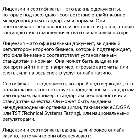
Лицензии и сертификаты – это важные документы,
которые подтверждают соответствие онлайн-казино
международным стандартам и нормам. Они
обеспечивают безопасность и честность игроков, а также
защищают их от мошенничества и финансовых потерь.
Лицензия – это официальный документ, выданный
регулятором игорного бизнеса, который подтверждает,
что онлайн-казино соответствует установленным
стандартам и нормам. Она может быть выдана на
конкретный тип игр, например, игровые автоматы или
слоты, или на весь спектр услуг онлайн-казино.
Сертификат – это документ, который подтверждает, что
онлайн-казино соответствует определенным стандартам
или нормам, например, стандартам безопасности или
стандартам качества. Он может быть выданны
международными организациями, такими как eCOGRA
или TST (Technical Systems Testing), или национальными
регуляторами.
Лицензии и сертификаты важны для игроков онлайн-
казино, потому что они обеспечивают: