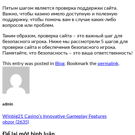
Пятым шагом является проверка поддержки сайта.
Важно, чтобы казино имело доступную и полезную
поддержку, чтобы помочь вам в случае каких-либо
вопросов или проблем.
Таким образом, проверка сайта – это важный шаг для
безопасного игрока. Ниже мы рассмотрели 5 шагов для
проверки сайта и обеспечения безопасного игрока.
Памятайте, что безопасность – это ваша ответственность!
This entry was posted in
Blog
. Bookmark the
permalink
.
admin
Winbig21 Casino’s Innovative Gameplay Features
obzor (2635)
Để lại một bình luận