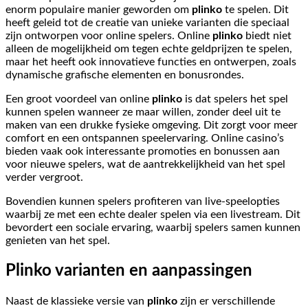
enorm populaire manier geworden om
plinko
te spelen. Dit
heeft geleid tot de creatie van unieke varianten die speciaal
zijn ontworpen voor online spelers. Online
plinko
biedt niet
alleen de mogelijkheid om tegen echte geldprijzen te spelen,
maar het heeft ook innovatieve functies en ontwerpen, zoals
dynamische grafische elementen en bonusrondes.
Een groot voordeel van online
plinko
is dat spelers het spel
kunnen spelen wanneer ze maar willen, zonder deel uit te
maken van een drukke fysieke omgeving. Dit zorgt voor meer
comfort en een ontspannen speelervaring. Online casino’s
bieden vaak ook interessante promoties en bonussen aan
voor nieuwe spelers, wat de aantrekkelijkheid van het spel
verder vergroot.
Bovendien kunnen spelers profiteren van live-speelopties
waarbij ze met een echte dealer spelen via een livestream. Dit
bevordert een sociale ervaring, waarbij spelers samen kunnen
genieten van het spel.
Plinko varianten en aanpassingen
Naast de klassieke versie van
plinko
zijn er verschillende