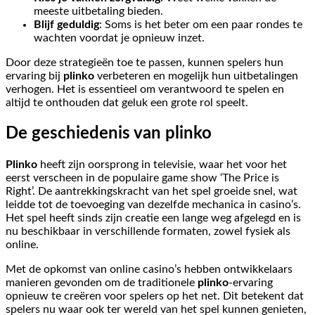
meeste uitbetaling bieden.
Blijf geduldig
: Soms is het beter om een paar rondes te
wachten voordat je opnieuw inzet.
Door deze strategieën toe te passen, kunnen spelers hun
ervaring bij
plinko
verbeteren en mogelijk hun uitbetalingen
verhogen. Het is essentieel om verantwoord te spelen en
altijd te onthouden dat geluk een grote rol speelt.
De geschiedenis van plinko
Plinko
heeft zijn oorsprong in televisie, waar het voor het
eerst verscheen in de populaire game show ‘The Price is
Right’. De aantrekkingskracht van het spel groeide snel, wat
leidde tot de toevoeging van dezelfde mechanica in casino’s.
Het spel heeft sinds zijn creatie een lange weg afgelegd en is
nu beschikbaar in verschillende formaten, zowel fysiek als
online.
Met de opkomst van online casino’s hebben ontwikkelaars
manieren gevonden om de traditionele
plinko
-ervaring
opnieuw te creëren voor spelers op het net. Dit betekent dat
spelers nu waar ook ter wereld van het spel kunnen genieten,