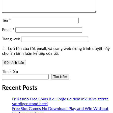
Tên
*
Email
*
Trang web
Lưu tên của tôi, email, và trang web trong trình duyệt này
cho lần bình luận kế tiếp của tôi.
Tìm kiếm
Tìm kiếm
Recent Posts
Fr Kasino Free Spins d.d.: Pege ud dem inklusive størst
værdigenstand herti
Free Slot Games No Download: Play and Win Without