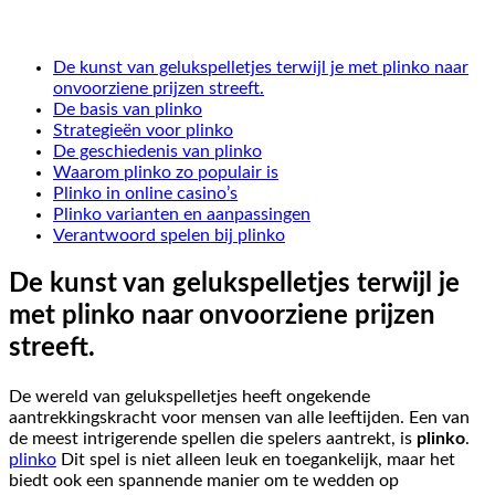
De kunst van gelukspelletjes terwijl je met plinko naar
onvoorziene prijzen streeft.
De basis van plinko
Strategieën voor plinko
De geschiedenis van plinko
Waarom plinko zo populair is
Plinko in online casino’s
Plinko varianten en aanpassingen
Verantwoord spelen bij plinko
De kunst van gelukspelletjes terwijl je
met plinko naar onvoorziene prijzen
streeft.
De wereld van gelukspelletjes heeft ongekende
aantrekkingskracht voor mensen van alle leeftijden. Een van
de meest intrigerende spellen die spelers aantrekt, is
plinko
.
plinko
Dit spel is niet alleen leuk en toegankelijk, maar het
biedt ook een spannende manier om te wedden op