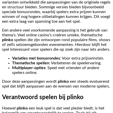
varianten ontwikkeld die aanpassingen van de originele regels
en structuur bieden. Sommige versies bieden bijvoorbeeld
speciale bonusrondes, waarbij spelers extra prijzen kunnen
winnen of nog hogere uitbetalingen kunnen krijgen. Dit voegt
een extra laag van spanning toe aan het spel.
Een andere veel voorkomende aanpassing is het gebruik van
thema’s. Veel online casino’s creëren unieke, thematische
plinko
spellen die zijn ontworpen rond populaire films, shows
of zelfs seizoensgebonden evenementen. Hierdoor blijft het
spel interessant voor spelers die op zoek zijn naar iets anders.
Variaties met bonusrondes
: Voor extra prijswinsten.
Thematische spellen
: Verbeteren de speelervaring.
Multiplayer-opties
: Speel met vrienden of andere
spelers online.
Door deze aanpassingen wordt
plinko
een steeds evoluerend
spel dat blijft aanpassen aan de wensen van moderne spelers.
Verantwoord spelen bij plinko
Hoewel
plinko
een leuk spel is dat veel plezier biedt, is het