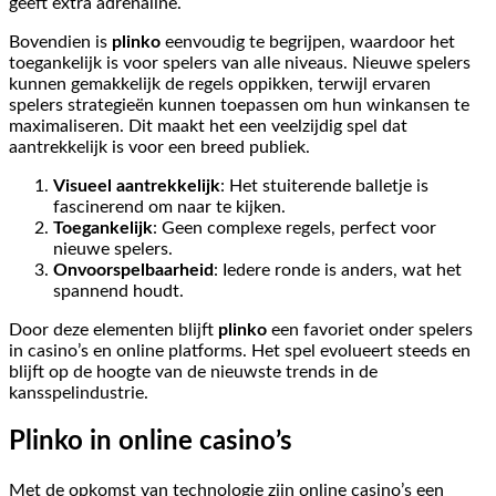
geeft extra adrenaline.
Bovendien is
plinko
eenvoudig te begrijpen, waardoor het
toegankelijk is voor spelers van alle niveaus. Nieuwe spelers
kunnen gemakkelijk de regels oppikken, terwijl ervaren
spelers strategieën kunnen toepassen om hun winkansen te
maximaliseren. Dit maakt het een veelzijdig spel dat
aantrekkelijk is voor een breed publiek.
Visueel aantrekkelijk
: Het stuiterende balletje is
fascinerend om naar te kijken.
Toegankelijk
: Geen complexe regels, perfect voor
nieuwe spelers.
Onvoorspelbaarheid
: Iedere ronde is anders, wat het
spannend houdt.
Door deze elementen blijft
plinko
een favoriet onder spelers
in casino’s en online platforms. Het spel evolueert steeds en
blijft op de hoogte van de nieuwste trends in de
kansspelindustrie.
Plinko in online casino’s
Met de opkomst van technologie zijn online casino’s een