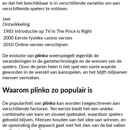
en dat het beschikbaar is in verschillende variaties om aan
verschillende spelers te voldoen.
Jaar
Ontwikkeling
1985
Introductie op TV in The Price is Right
2000
Eerste fysieke casino versies
2010
Online versies verschijnen
De evolutie van
plinko
weerspiegelt eigenlijk de
veranderingen in de gametechnologie en de wensen van de
spelers. Door de jaren heen is het spel een vaste waarde
geworden in de wereld van kansspelen, en het blijft miljoenen
mensen vermaken.
Waarom plinko zo populair is
De populariteit van
plinko
kan worden toegeschreven aan
verschillende factoren. Ten eerste biedt het een unieke
combinatie van kans en visueel spektakel, waardoor spelers
geboeid blijven. Mensen houden van het idee van winnen, en
de opwinding die gepaard gaat met het zien van de bal vallen