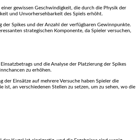
t einer gewissen Geschwindigkeit, die durch die Physik der
igkeit und Unvorhersehbarkeit des Spiels erhöht.
ung der Spikes und der Anzahl der verfügbaren Gewinnpunkte.
teressanten strategischen Komponente, da Spieler versuchen,
insatzbetrags und die Analyse der Platzierung der Spikes
ewinnchancen zu erhöhen.
ng der Einsätze auf mehrere Versuche haben Spieler die
 ist, an verschiedenen Stellen zu setzen, um zu sehen, wo die