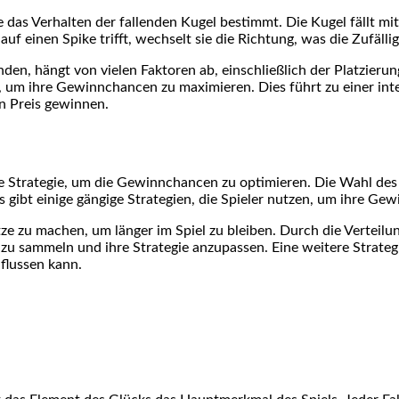
e das Verhalten der fallenden Kugel bestimmt. Die Kugel fällt mi
uf einen Spike trifft, wechselt sie die Richtung, was die Zufäll
nden, hängt von vielen Faktoren ab, einschließlich der Platzier
n, um ihre Gewinnchancen zu maximieren. Dies führt zu einer in
en Preis gewinnen.
 Strategie, um die Gewinnchancen zu optimieren. Die Wahl des E
s gibt einige gängige Strategien, die Spieler nutzen, um ihre G
tze zu machen, um länger im Spiel zu bleiben. Durch die Verteilu
zu sammeln und ihre Strategie anzupassen. Eine weitere Strategie
flussen kann.