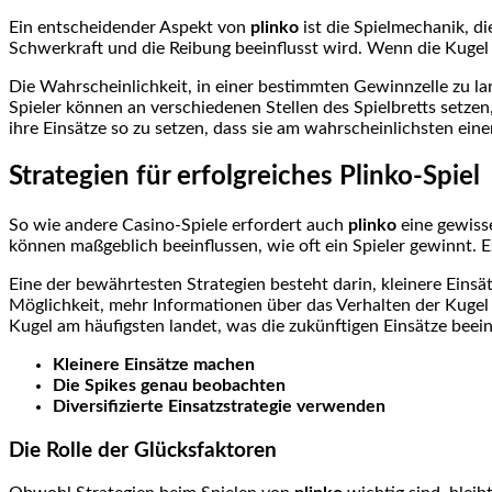
Ein entscheidender Aspekt von
plinko
ist die Spielmechanik, di
Schwerkraft und die Reibung beeinflusst wird. Wenn die Kugel a
Die Wahrscheinlichkeit, in einer bestimmten Gewinnzelle zu la
Spieler können an verschiedenen Stellen des Spielbretts setze
ihre Einsätze so zu setzen, dass sie am wahrscheinlichsten ein
Strategien für erfolgreiches Plinko-Spiel
So wie andere Casino-Spiele erfordert auch
plinko
eine gewisse
können maßgeblich beeinflussen, wie oft ein Spieler gewinnt. E
Eine der bewährtesten Strategien besteht darin, kleinere Einsä
Möglichkeit, mehr Informationen über das Verhalten der Kugel 
Kugel am häufigsten landet, was die zukünftigen Einsätze beein
Kleinere Einsätze machen
Die Spikes genau beobachten
Diversifizierte Einsatzstrategie verwenden
Die Rolle der Glücksfaktoren