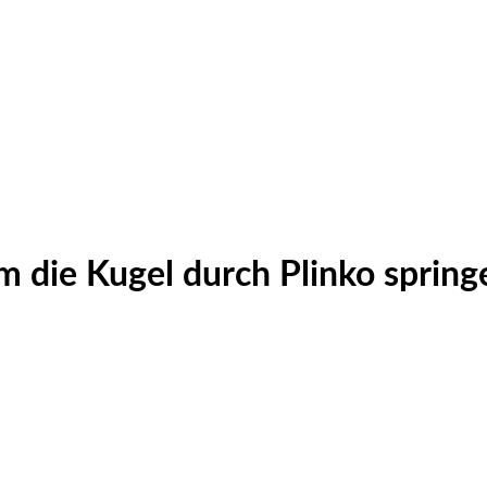
em die Kugel durch Plinko spring