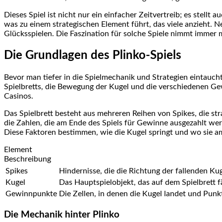
Dieses Spiel ist nicht nur ein einfacher Zeitvertreib; es stellt
was zu einem strategischen Element führt, das viele anzieht. N
Glücksspielen. Die Faszination für solche Spiele nimmt immer 
Die Grundlagen des Plinko-Spiels
Bevor man tiefer in die Spielmechanik und Strategien eintaucht
Spielbretts, die Bewegung der Kugel und die verschiedenen Gew
Casinos.
Das Spielbrett besteht aus mehreren Reihen von Spikes, die stra
die Zahlen, die am Ende des Spiels für Gewinne ausgezahlt werde
Diese Faktoren bestimmen, wie die Kugel springt und wo sie a
Element
Beschreibung
Spikes
Hindernisse, die die Richtung der fallenden Kug
Kugel
Das Hauptspielobjekt, das auf dem Spielbrett fä
Gewinnpunkte
Die Zellen, in denen die Kugel landet und Punkt
Die Mechanik hinter Plinko