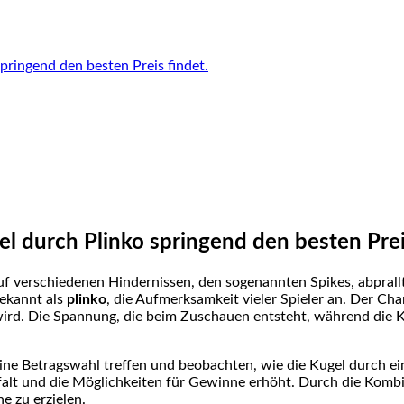
springend den besten Preis findet.
gel durch Plinko springend den besten Prei
auf verschiedenen Hindernissen, den sogenannten Spikes, abprallt
bekannt als
plinko
, die Aufmerksamkeit vieler Spieler an. Der Char
 wird. Die Spannung, die beim Zuschauen entsteht, während die K
eine Betragswahl treffen und beobachten, wie die Kugel durch ei
elfalt und die Möglichkeiten für Gewinne erhöht. Durch die Kombi
e zu erzielen.