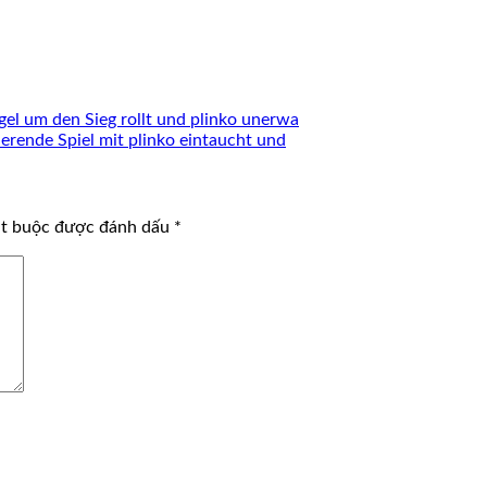
gel um den Sieg rollt und plinko unerwa
ierende Spiel mit plinko eintaucht und
ắt buộc được đánh dấu
*