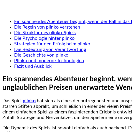
Ein spannendes Abenteuer beginnt, wenn der Ball in das
Die Regeln von plinko verstehen
Die Struktur des plinko-Spiels
Die Psychologie hinter plinko
Strategien für den Erfolg beim plinko
Die Bedeutung von Verantwortung
Die Geschichte von plinko
Plinko und moderne Technologien
Fazit und Ausblick
Ein spannendes Abenteuer beginnt, wenn 
unglaublichen Preisen unerwartete We
Das Spiel
plinko
hat sich als eines der aufregendsten und anspr
starren Stiften abprallt, um schließlich in einer der vielen Pre
einem einfachen Spiel zu einem faszinierenden Erlebnis entwicke
Zufall, Strategie und Nervenkitzel, um den Spielern eine unverg
Die Dynamik des Spiels ist sowohl einfach als auch packend. D