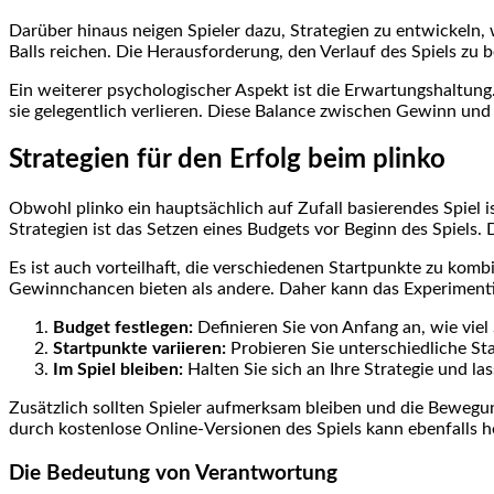
Darüber hinaus neigen Spieler dazu, Strategien zu entwickeln
Balls reichen. Die Herausforderung, den Verlauf des Spiels zu 
Ein weiterer psychologischer Aspekt ist die Erwartungshaltung
sie gelegentlich verlieren. Diese Balance zwischen Gewinn und 
Strategien für den Erfolg beim plinko
Obwohl plinko ein hauptsächlich auf Zufall basierendes Spiel i
Strategien ist das Setzen eines Budgets vor Beginn des Spiels.
Es ist auch vorteilhaft, die verschiedenen Startpunkte zu komb
Gewinnchancen bieten als andere. Daher kann das Experimentie
Budget festlegen:
Definieren Sie von Anfang an, wie viel 
Startpunkte variieren:
Probieren Sie unterschiedliche Sta
Im Spiel bleiben:
Halten Sie sich an Ihre Strategie und la
Zusätzlich sollten Spieler aufmerksam bleiben und die Bewegu
durch kostenlose Online-Versionen des Spiels kann ebenfalls 
Die Bedeutung von Verantwortung