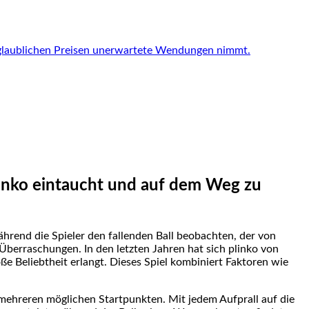
unglaublichen Preisen unerwartete Wendungen nimmt.
plinko eintaucht und auf dem Weg zu
ährend die Spieler den fallenden Ball beobachten, der von
r Überraschungen. In den letzten Jahren hat sich plinko von
ße Beliebtheit erlangt. Dieses Spiel kombiniert Faktoren wie
n mehreren möglichen Startpunkten. Mit jedem Aufprall auf die