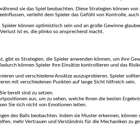
, während sie das Spiel beobachten. Diese Strategien können vo
beeinflussen, verleiht dem Spieler das Gefühl von Kontrolle, auc
. Spieler können optimistisch sein und an große Gewinne glaube
Verlust ist es, die plinko so ansprechend macht.
st, gibt es Strategien, die Spieler anwenden können, um ihre Ge
 Dadurch können Spieler ihre Einsätze kontrollieren und das Risi
inieren und verschiedene Ansätze auszuprobieren. Spieler sollten
ren mit verschiedenen Punkten auf lange Sicht hilfreich sein.
Sie bereit sind zu setzen.
rtpositionen aus, um zu sehen, welche Ihnen die besten Ergebnis
ssen Sie sich nicht von Emotionen leiten.
ngen des Balls beobachten. Indem sie Muster erkennen, können s
helfen, mehr Vertrauen und Verständnis für die Mechaniken zu g