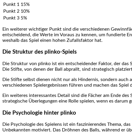
Punkt 1
15%
Punkt 2
10%
Punkt 3
5%
Ein weiterer wichtiger Punkt sind die verschiedenen Gewinnfäc
entscheidend, die Werte im Voraus zu kennen, um fundierte Ent
weshalb das Spiel einen hohen Zufallsfaktor hat.
Die Struktur des plinko-Spiels
Die Struktur von plinko ist ein entscheidender Faktor, der das S
Die Stifte, von denen der Ball abprallt, sind strategisch platzi
Die Stifte selbst dienen nicht nur als Hindernis, sondern auch
verschiedenen Spielergebnissen führen und machen das Spiel 
Ein weiteres interessantes Detail sind die Fächer am Ende des
strategische Überlegungen eine Rolle spielen, wenn es darum g
Die Psychologie hinter plinko
Die Psychologie des Spielens ist ein faszinierendes Thema, das
Unbekannten motiviert. Das Dröhnen des Balls, während er über 