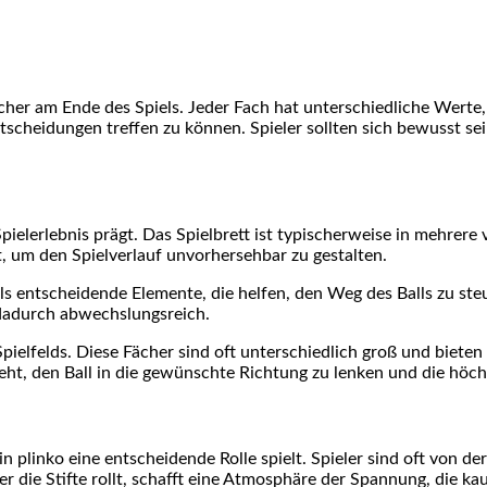
her am Ende des Spiels. Jeder Fach hat unterschiedliche Werte, 
scheidungen treffen zu können. Spieler sollten sich bewusst sei
pielerlebnis prägt. Das Spielbrett ist typischerweise in mehrere ve
ert, um den Spielverlauf unvorhersehbar zu gestalten.
 als entscheidende Elemente, die helfen, den Weg des Balls zu s
dadurch abwechslungsreich.
 Spielfelds. Diese Fächer sind oft unterschiedlich groß und bie
eht, den Ball in die gewünschte Richtung zu lenken und die höc
 in plinko eine entscheidende Rolle spielt. Spieler sind oft von
die Stifte rollt, schafft eine Atmosphäre der Spannung, die kau