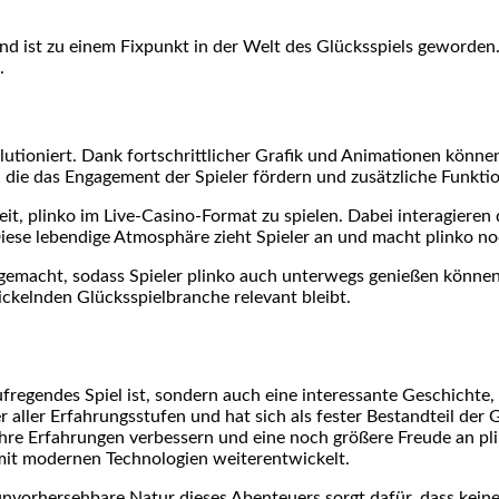
und ist zu einem Fixpunkt in der Welt des Glücksspiels geworden.
.
utioniert. Dank fortschrittlicher Grafik und Animationen könne
 die das Engagement der Spieler fördern und zusätzliche Funktio
it, plinko im Live-Casino-Format zu spielen. Dabei interagieren 
 Diese lebendige Atmosphäre zieht Spieler an und macht plinko no
emacht, sodass Spieler plinko auch unterwegs genießen können. 
wickelnden Glücksspielbranche relevant bleibt.
ufregendes Spiel ist, sondern auch eine interessante Geschichte,
r aller Erfahrungsstufen und hat sich als fester Bestandteil der
hre Erfahrungen verbessern und eine noch größere Freude an plin
mit modernen Technologien weiterentwickelt.
 unvorhersehbare Natur dieses Abenteuers sorgt dafür, dass kein