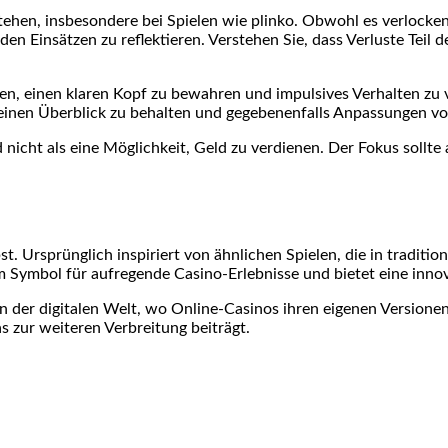
tehen, insbesondere bei Spielen wie plinko. Obwohl es verlockend
en Einsätzen zu reflektieren. Verstehen Sie, dass Verluste Teil d
n, einen klaren Kopf zu bewahren und impulsives Verhalten zu ve
um einen Überblick zu behalten und gegebenenfalls Anpassungen 
 nicht als eine Möglichkeit, Geld zu verdienen. Der Fokus sollte
bst. Ursprünglich inspiriert von ähnlichen Spielen, die in tradit
em Symbol für aufregende Casino-Erlebnisse und bietet eine innov
t in der digitalen Welt, wo Online-Casinos ihren eigenen Versio
as zur weiteren Verbreitung beiträgt.